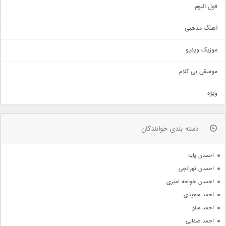
اجتماعی
فول البوم
آهنگ عاشقانه
آهنگ مذهبی
حماسی
اذری
موزیک ویدیو
سنتی
اهنگ بندرعباسی
موسقی بی کلام
تیتراژ
ویژه
دمو
مذهبی
به زودی
دسته بندی خوانندگان
جدیدترین ها
آرشیو
احسان پایه
احسان تهرانچی
احسان خواجه امیری
احمد سعیدی
احمد سلو
احمد صفایی