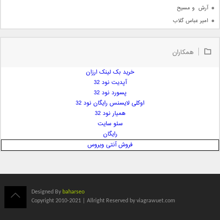
آرش  و مسیح
امیر عباس گلاب
امیر عظیمی
امیر علی
همکاران
امیر فرجام
امیر مسعود
خرید بک لینک ارزان
آپدیت نود 32
امیر وکیلی
پسورد نود 32
امیر یگانه
اوکلی لایسنس رایگان نود 32
امین حبیبی
همیار نود 32
امین رستمی
سئو سایت
رایگان
امین فیاض
فروش آنتی ویروس
ایمان غلامی
ایمان فلاح
بابک جهانبخش
بابک رادمنش
Designed By
baharseo
بابک مافی
Copyright 2010-2021 | Allright Reserved by viagrawuet.com
باراد