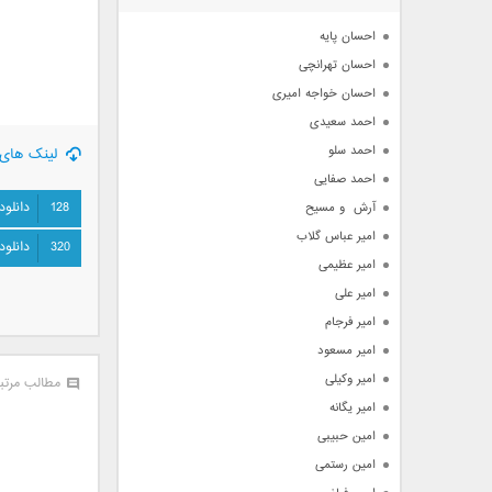
آرشیو
احسان پایه
احسان تهرانچی
احسان خواجه امیری
احمد سعیدی
احمد سلو
لینک های 
احمد صفایی
128
دانلود
آرش  و مسیح
امیر عباس گلاب
320
دانلود
امیر عظیمی
امیر علی
امیر فرجام
امیر مسعود
امیر وکیلی
مطالب مرتب
امیر یگانه
امین حبیبی
امین رستمی