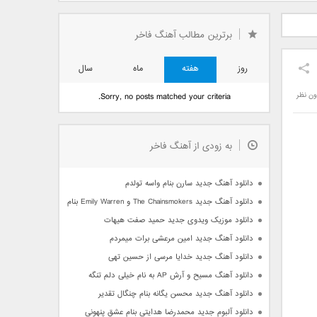
دید فرزاد
دانلود آهنگ جدید بهنام
دانلود آهنگ جدید علی
 آتیش
بانی بنام قرص قمر 2
یاسینی بنام دورترین نزدیک
برترین مطالب آهنگ فاخر
روز
هفته
ماه
سال
ون نظر
Sorry, no posts matched your criteria.
به زودی از آهنگ فاخر
دانلود آهنگ جدید سارن بنام واسه تولدم
دانلود آهنگ جدید The Chainsmokers و Emily Warren بنام Side Effects
دانلود موزیک ویدوی جدید حمید صفت هیهات
دانلود آهنگ جدید امین مرعشی برات میمردم
دانلود آهنگ جدید خدایا مرسی از حسین تهی
دانلود آهنگ مسیح و آرش AP به نام خیلی دلم تنگه
دانلود آهنگ جدید محسن یگانه بنام چنگال تقدیر
دانلود آلبوم جدید محمدرضا هدایتی بنام عشق پنهونی