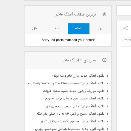
دید فرزاد
دانلود آهنگ جدید بهنام
دانلود آهنگ جدید علی
 آتیش
بانی بنام قرص قمر 2
یاسینی بنام دورترین نزدیک
برترین مطالب آهنگ فاخر
روز
هفته
ماه
سال
ون نظر
Sorry, no posts matched your criteria.
به زودی از آهنگ فاخر
دانلود آهنگ جدید سارن بنام واسه تولدم
دانلود آهنگ جدید The Chainsmokers و Emily Warren بنام Side Effects
دانلود موزیک ویدوی جدید حمید صفت هیهات
دانلود آهنگ جدید امین مرعشی برات میمردم
دانلود آهنگ جدید خدایا مرسی از حسین تهی
دانلود آهنگ مسیح و آرش AP به نام خیلی دلم تنگه
دانلود آهنگ جدید محسن یگانه بنام چنگال تقدیر
دانلود آلبوم جدید محمدرضا هدایتی بنام عشق پنهونی