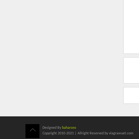
Designed By
baharseo
Copyright 2010-2021 | Allright Reserved by viagrawuet.com