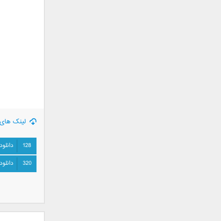
جمشید
حامد پهلان
حامد زمانی
حامد محضرنیا
حبیب
حسین توکلی
حمید اصغری
حمید طالب زاده
حمید عسکری
لینک های 
رامین بی باک
رستاک
128
دانلود
رضا شیری
320
دانلود
رضا صادقی
رضا یزدانی
روزبه نعمت الهی
زانیار خسروی
سالار عقیلی