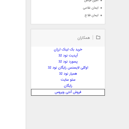
امین فیاض
ایمان غلامی
ایمان فلاح
بابک جهانبخش
بابک رادمنش
همکاران
بابک مافی
باراد
خرید بک لینک ارزان
بنیامین بهادری
آپدیت نود 32
بهراد شهریاری
پسورد نود 32
اوکلی لایسنس رایگان نود 32
بهنام صفوی
همیار نود 32
بهنام علمشاهی
سئو سایت
 پارسا صدیق
رایگان
پارسا چیلیک
فروش آنتی ویروس
پازل بند
پویا
پویا سالکی
پویان
پیمان زارعی