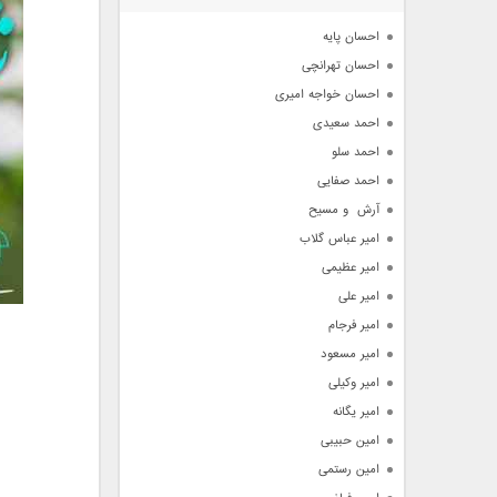
آرشیو
احسان پایه
احسان تهرانچی
احسان خواجه امیری
احمد سعیدی
احمد سلو
احمد صفایی
آرش  و مسیح
امیر عباس گلاب
امیر عظیمی
امیر علی
امیر فرجام
امیر مسعود
امیر وکیلی
امیر یگانه
امین حبیبی
امین رستمی