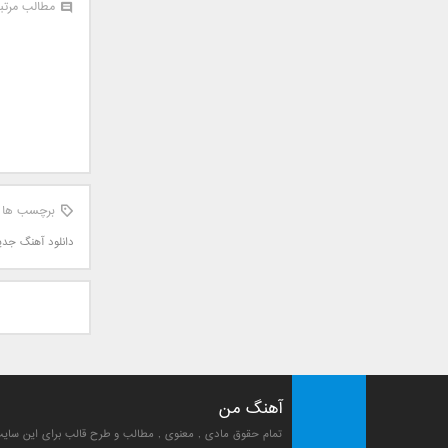
مطالب مرتب
سامان جلیلی
سعید شهروز
سعید مدرس
سیامک عباسی
سیاوش قمصری
سیروان خسروی
سینا بهداد
سینا حجازی
برچسب ها
سینا سرلک
دانلود آهنگ جد
شاهین جمشیدپور
شهاب رمضان
شهرام شکوهی
علی ارشدی
علی اصحابی
علی بابا
آهنگ من
علی باقری
علی پیشتاز
تمام حقوق مادی , معنوی , مطالب و طرح قالب برای این سا