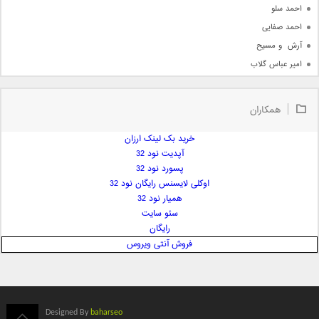
احمد سلو
احمد صفایی
آرش  و مسیح
امیر عباس گلاب
امیر عظیمی
امیر علی
همکاران
امیر فرجام
امیر مسعود
خرید بک لینک ارزان
آپدیت نود 32
امیر وکیلی
پسورد نود 32
امیر یگانه
اوکلی لایسنس رایگان نود 32
امین حبیبی
همیار نود 32
امین رستمی
سئو سایت
رایگان
امین فیاض
فروش آنتی ویروس
ایمان غلامی
ایمان فلاح
بابک جهانبخش
بابک رادمنش
Designed By
baharseo