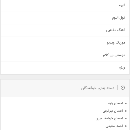
آهنگ شاد
البوم
غمگین
اجتماعی
فول البوم
آهنگ عاشقانه
آهنگ مذهبی
حماسی
اذری
موزیک ویدیو
سنتی
اهنگ بندرعباسی
موسقی بی کلام
تیتراژ
ویژه
دمو
مذهبی
به زودی
دسته بندی خوانندگان
جدیدترین ها
آرشیو
احسان پایه
احسان تهرانچی
احسان خواجه امیری
احمد سعیدی