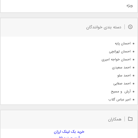
ویژه
دمو
مذهبی
به زودی
دسته بندی خوانندگان
جدیدترین ها
آرشیو
احسان پایه
احسان تهرانچی
احسان خواجه امیری
احمد سعیدی
احمد سلو
احمد صفایی
آرش  و مسیح
امیر عباس گلاب
امیر عظیمی
امیر علی
همکاران
امیر فرجام
امیر مسعود
خرید بک لینک ارزان