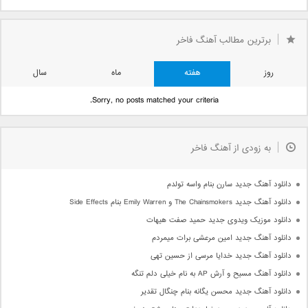
برترین مطالب آهنگ فاخر
روز
هفته
ماه
سال
Sorry, no posts matched your criteria.
به زودی از آهنگ فاخر
دانلود آهنگ جدید سارن بنام واسه تولدم
دانلود آهنگ جدید The Chainsmokers و Emily Warren بنام Side Effects
دانلود موزیک ویدوی جدید حمید صفت هیهات
دانلود آهنگ جدید امین مرعشی برات میمردم
دانلود آهنگ جدید خدایا مرسی از حسین تهی
دانلود آهنگ مسیح و آرش AP به نام خیلی دلم تنگه
دانلود آهنگ جدید محسن یگانه بنام چنگال تقدیر