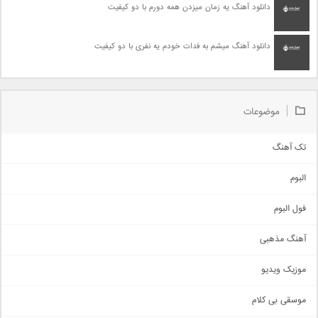
دانلود آهنگ یه زمان میزدن همه دورم با دو کیفیت
دانلود آهنگ میشم به فدات خودم یه نفری با دو کیفیت
موضوعات
تک آهنگ
آهنگ شاد
البوم
غمگین
اجتماعی
فول البوم
آهنگ عاشقانه
آهنگ مذهبی
حماسی
اذری
موزیک ویدیو
سنتی
اهنگ بندرعباسی
موسقی بی کلام
تیتراژ