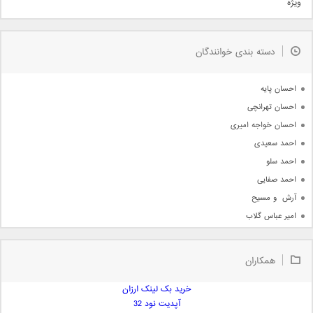
ویژه
دمو
مذهبی
به زودی
دسته بندی خوانندگان
جدیدترین ها
آرشیو
احسان پایه
احسان تهرانچی
احسان خواجه امیری
احمد سعیدی
احمد سلو
احمد صفایی
آرش  و مسیح
امیر عباس گلاب
امیر عظیمی
امیر علی
همکاران
امیر فرجام
امیر مسعود
خرید بک لینک ارزان
آپدیت نود 32
امیر وکیلی