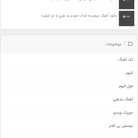
دانلود آهنگ میشم به فدات خودم یه نفری با دو کیفیت
موضوعات
تک آهنگ
آهنگ شاد
البوم
غمگین
اجتماعی
فول البوم
آهنگ عاشقانه
آهنگ مذهبی
حماسی
اذری
موزیک ویدیو
سنتی
اهنگ بندرعباسی
موسقی بی کلام
تیتراژ