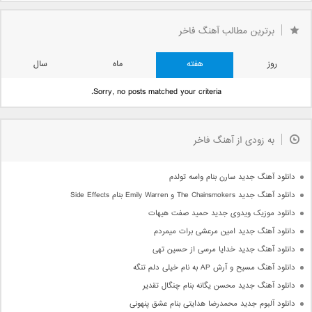
برترین مطالب آهنگ فاخر
روز
هفته
ماه
سال
Sorry, no posts matched your criteria.
به زودی از آهنگ فاخر
دانلود آهنگ جدید سارن بنام واسه تولدم
دانلود آهنگ جدید The Chainsmokers و Emily Warren بنام Side Effects
دانلود موزیک ویدوی جدید حمید صفت هیهات
دانلود آهنگ جدید امین مرعشی برات میمردم
دانلود آهنگ جدید خدایا مرسی از حسین تهی
دانلود آهنگ مسیح و آرش AP به نام خیلی دلم تنگه
دانلود آهنگ جدید محسن یگانه بنام چنگال تقدیر
دانلود آلبوم جدید محمدرضا هدایتی بنام عشق پنهونی