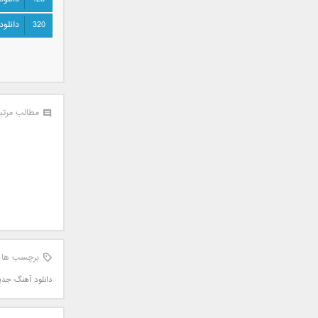
سامان جلیلی
320
دانلود
سعید شهروز
سعید مدرس
سیامک عباسی
سیاوش قمصری
سیروان خسروی
مطالب مرتب
سینا بهداد
سینا حجازی
سینا سرلک
شاهین جمشیدپور
شهاب رمضان
شهرام شکوهی
علی ارشدی
علی اصحابی
برچسب ها
علی بابا
دانلود آهنگ جدی
علی باقری
علی پیشتاز