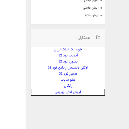
امین فیاض
ایمان غلامی
ایمان فلاح
بابک جهانبخش
بابک رادمنش
همکاران
بابک مافی
باراد
خرید بک لینک ارزان
بنیامین بهادری
آپدیت نود 32
بهراد شهریاری
پسورد نود 32
اوکلی لایسنس رایگان نود 32
بهنام صفوی
همیار نود 32
بهنام علمشاهی
سئو سایت
 پارسا صدیق
رایگان
پارسا چیلیک
فروش آنتی ویروس
پازل بند
پویا
پویا سالکی
پویان
پیمان زارعی