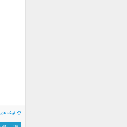
جمشید
حامد پهلان
حامد زمانی
حامد محضرنیا
حبیب
حسین توکلی
حمید اصغری
حمید طالب زاده
حمید عسکری
رامین بی باک
رستاک
رضا شیری
رضا صادقی
رضا یزدانی
روزبه نعمت الهی
لینک های 
زانیار خسروی
سالار عقیلی
128
دانلود