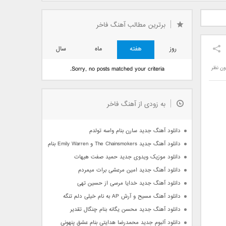
دید فرزاد
دانلود آهنگ جدید بهنام
دانلود آهنگ جدید علی
 آتیش
بانی بنام قرص قمر 2
یاسینی بنام دورترین نزدیک
برترین مطالب آهنگ فاخر
روز
هفته
ماه
سال
ون نظر
Sorry, no posts matched your criteria.
به زودی از آهنگ فاخر
دانلود آهنگ جدید سارن بنام واسه تولدم
دانلود آهنگ جدید The Chainsmokers و Emily Warren بنام Side Effects
دانلود موزیک ویدوی جدید حمید صفت هیهات
دانلود آهنگ جدید امین مرعشی برات میمردم
دانلود آهنگ جدید خدایا مرسی از حسین تهی
دانلود آهنگ مسیح و آرش AP به نام خیلی دلم تنگه
دانلود آهنگ جدید محسن یگانه بنام چنگال تقدیر
دانلود آلبوم جدید محمدرضا هدایتی بنام عشق پنهونی