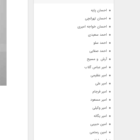
آرشیو
احسان پایه
احسان تهرانچی
احسان خواجه امیری
احمد سعیدی
احمد سلو
احمد صفایی
آرش  و مسیح
امیر عباس گلاب
امیر عظیمی
امیر علی
امیر فرجام
امیر مسعود
امیر وکیلی
امیر یگانه
امین حبیبی
امین رستمی