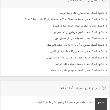
به زودی از آهنگ فاخر
دانلود آهنگ جدید سارن بنام واسه تولدم
دانلود آهنگ جدید The Chainsmokers و Emily Warren بنام Side Effects
دانلود موزیک ویدوی جدید حمید صفت هیهات
دانلود آهنگ جدید امین مرعشی برات میمردم
دانلود آهنگ جدید خدایا مرسی از حسین تهی
دانلود آهنگ مسیح و آرش AP به نام خیلی دلم تنگه
دانلود آهنگ جدید محسن یگانه بنام چنگال تقدیر
دانلود آلبوم جدید محمدرضا هدایتی بنام عشق پنهونی
دانلود آهنگ جدید محمد علیزاده بنام گلودرد
دانلود آهنگ جدید احمد سعیدی بنام واسه عشقه
جدیدترین مطالب آهنگ فاخر
دانلود آهنگ من مسم از ابراهیم الفتی با دو کیفیت