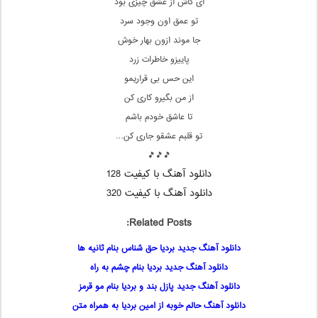
ای کاش از عشق چیزی بود
تو عمق اون وجود سرد
جا موند ازون بهار خوش
پاییزو خاطرات زرد
این حس بی قراریمو
از من بگیرو کاری کن
تا عاشق خودم باشم
تو قلبم عشقو جاری کن…
🎵🎵🎵
دانلود آهنگ با کیفیت 128
دانلود آهنگ با کیفیت 320
Related Posts:
دانلود آهنگ جدید بردیا حق شناس بنام ثانیه ها
دانلود آهنگ جدید بردیا بنام چشم به راه
دانلود آهنگ جدید پازل بند و بردیا بنام مو قرمز
دانلود آهنگ حالم خوبه از امین بردیا به همراه متن