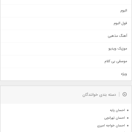
آهنگ شاد
البوم
غمگین
اجتماعی
فول البوم
آهنگ عاشقانه
آهنگ مذهبی
حماسی
اذری
موزیک ویدیو
سنتی
اهنگ بندرعباسی
موسقی بی کلام
تیتراژ
ویژه
دمو
مذهبی
به زودی
دسته بندی خوانندگان
جدیدترین ها
آرشیو
احسان پایه
احسان تهرانچی
احسان خواجه امیری