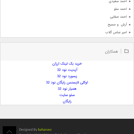
احمد سعیدی
احمد سلو
احمد صفایی
آرش  و مسیح
امیر عباس گلاب
امیر عظیمی
امیر علی
همکاران
امیر فرجام
امیر مسعود
خرید بک لینک ارزان
آپدیت نود 32
امیر وکیلی
پسورد نود 32
امیر یگانه
اوکلی لایسنس رایگان نود 32
امین حبیبی
همیار نود 32
امین رستمی
سئو سایت
رایگان
امین فیاض
ایمان غلامی
ایمان فلاح
بابک جهانبخش
Designed By
baharseo
بابک رادمنش