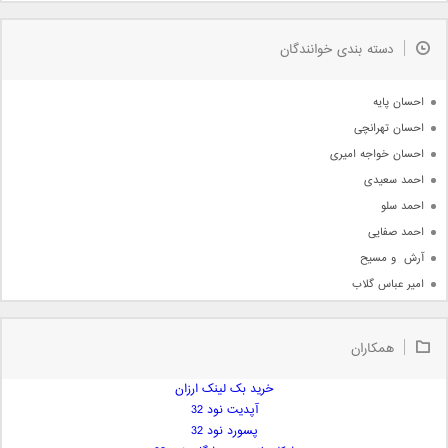
مذهبی
به زودی
دسته بندی خوانندگان
جدیدترین ها
آرشیو
احسان پایه
احسان تهرانچی
احسان خواجه امیری
احمد سعیدی
احمد سلو
احمد صفایی
آرش  و مسیح
امیر عباس گلاب
امیر عظیمی
امیر علی
همکاران
امیر فرجام
امیر مسعود
خرید بک لینک ارزان
آپدیت نود 32
امیر وکیلی
پسورد نود 32
امیر یگانه