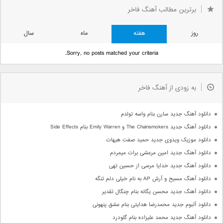
برترین مطالب آهنگ فاخر
روز
هفته
ماه
سال
Sorry, no posts matched your criteria.
به زودی از آهنگ فاخر
دانلود آهنگ جدید سارن بنام واسه تولدم
دانلود آهنگ جدید The Chainsmokers و Emily Warren بنام Side Effects
دانلود موزیک ویدوی جدید حمید صفت هیهات
دانلود آهنگ جدید امین مرعشی برات میمردم
دانلود آهنگ جدید خدایا مرسی از حسین تهی
دانلود آهنگ مسیح و آرش AP به نام خیلی دلم تنگه
دانلود آهنگ جدید محسن یگانه بنام چنگال تقدیر
دانلود آلبوم جدید محمدرضا هدایتی بنام عشق پنهونی
دانلود آهنگ جدید محمد علیزاده بنام گلودرد