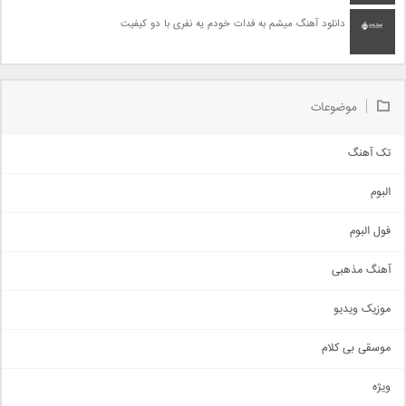
دانلود آهنگ میشم به فدات خودم یه نفری با دو کیفیت
موضوعات
تک آهنگ
آهنگ شاد
البوم
غمگین
اجتماعی
فول البوم
آهنگ عاشقانه
آهنگ مذهبی
حماسی
اذری
موزیک ویدیو
سنتی
اهنگ بندرعباسی
موسقی بی کلام
تیتراژ
ویژه
دمو