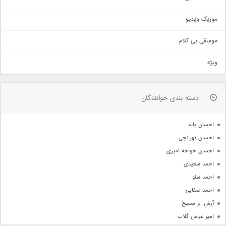
حماسی
اذری
موزیک ویدیو
سنتی
اهنگ بندرعباسی
موسقی بی کلام
تیتراژ
ویژه
دمو
مذهبی
به زودی
دسته بندی خوانندگان
جدیدترین ها
آرشیو
احسان پایه
احسان تهرانچی
احسان خواجه امیری
احمد سعیدی
احمد سلو
احمد صفایی
آرش  و مسیح
امیر عباس گلاب