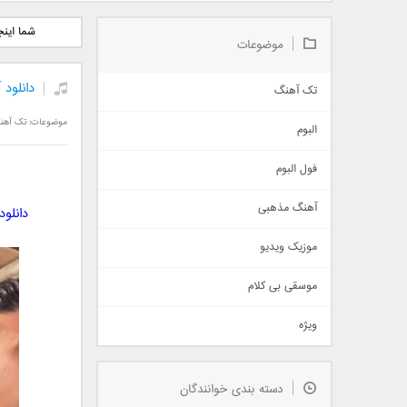
دانلود آلبوم جدید سیروان
دانلود آهنگ جدید علیرضا
دانلود آه
شما این
خسروی بنام مونولوگ
قربانی بنام خیال خوش
بهرام 
موضوعات
دانلود
تک آهنگ
آهنگ شاد
موضوعات:
تک آهن
البوم
غمگین
اجتماعی
فول البوم
آهنگ عاشقانه
آهنگ مذهبی
دانلود
حماسی
اذری
موزیک ویدیو
سنتی
اهنگ بندرعباسی
موسقی بی کلام
تیتراژ
ویژه
دمو
مذهبی
به زودی
دسته بندی خوانندگان
جدیدترین ها