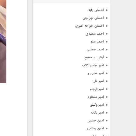
آرشیو
احسان پایه
احسان تهرانچی
احسان خواجه امیری
احمد سعیدی
احمد سلو
احمد صفایی
آرش  و مسیح
امیر عباس گلاب
امیر عظیمی
امیر علی
امیر فرجام
امیر مسعود
امیر وکیلی
امیر یگانه
امین حبیبی
امین رستمی