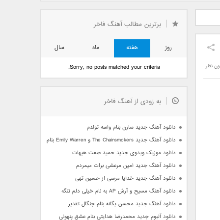
دید فرزاد
دانلود آهنگ جدید بهنام
دانلود آهنگ جدید علی
 آتیش
بانی بنام قرص قمر 2
یاسینی بنام دورترین نزدیک
برترین مطالب آهنگ فاخر
روز
هفته
ماه
سال
ون نظر
Sorry, no posts matched your criteria.
به زودی از آهنگ فاخر
دانلود آهنگ جدید سارن بنام واسه تولدم
دانلود آهنگ جدید The Chainsmokers و Emily Warren بنام Side Effects
دانلود موزیک ویدوی جدید حمید صفت هیهات
دانلود آهنگ جدید امین مرعشی برات میمردم
دانلود آهنگ جدید خدایا مرسی از حسین تهی
دانلود آهنگ مسیح و آرش AP به نام خیلی دلم تنگه
دانلود آهنگ جدید محسن یگانه بنام چنگال تقدیر
دانلود آلبوم جدید محمدرضا هدایتی بنام عشق پنهونی