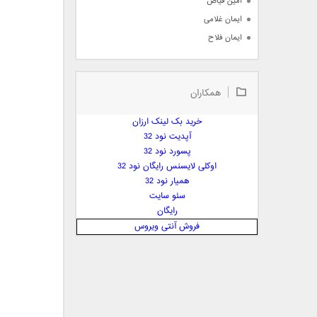
امین فیاض
ایمان غلامی
ایمان فلاح
بابک جهانبخش
بابک رادمنش
همکاران
بابک مافی
باراد
خرید بک لینک ارزان
بنیامین بهادری
آپدیت نود 32
بهراد شهریاری
پسورد نود 32
اوکلی لایسنس رایگان نود 32
بهنام صفوی
همیار نود 32
بهنام علمشاهی
سئو سایت
 پارسا صدیق
رایگان
پارسا چیلیک
فروش آنتی ویروس
پازل بند
پویا
پویا سالکی
پویان
پیمان زارعی