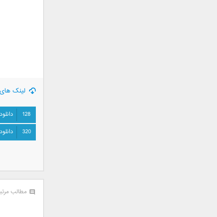
جمشید
حامد پهلان
حامد زمانی
حامد محضرنیا
حبیب
حسین توکلی
حمید اصغری
لینک های 
حمید طالب زاده
حمید عسکری
128
دانلود
رامین بی باک
320
دانلود
رستاک
رضا شیری
رضا صادقی
رضا یزدانی
روزبه نعمت الهی
مطالب مرتب
زانیار خسروی
سالار عقیلی