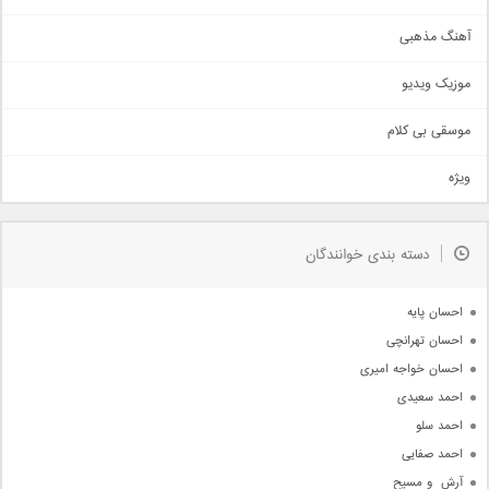
آهنگ عاشقانه
آهنگ مذهبی
حماسی
اذری
موزیک ویدیو
سنتی
اهنگ بندرعباسی
موسقی بی کلام
تیتراژ
ویژه
دمو
مذهبی
به زودی
دسته بندی خوانندگان
جدیدترین ها
آرشیو
احسان پایه
احسان تهرانچی
احسان خواجه امیری
احمد سعیدی
احمد سلو
احمد صفایی
آرش  و مسیح