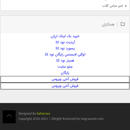
امیر عباس گلاب
امیر عظیمی
امیر علی
همکاران
امیر فرجام
امیر مسعود
خرید بک لینک ارزان
آپدیت نود 32
امیر وکیلی
پسورد نود 32
امیر یگانه
اوکلی لایسنس رایگان نود 32
امین حبیبی
همیار نود 32
امین رستمی
سئو سایت
رایگان
امین فیاض
فروش آنتی ویروس
ایمان غلامی
فروش آنتی ویروس
ایمان فلاح
بابک جهانبخش
بابک رادمنش
بابک مافی
Designed By
baharseo
باراد
Copyright 2010-2021 | Allright Reserved by viagrawuet.com
بنیامین بهادری