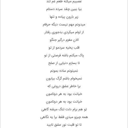
عصبیم میکنه طعم غم تند
بیا ببین چقد سرده دستام
زیر بارون پیاده و تنها
میدونم مهم نیست دیگه حرفام
از اولم میکردی بدجوری رفتار
الان مغزم درگیر جنگو
قلب یخیه سردمو از تو
پاک میکنم باشه فرصتی از نو
تا بسازم دنیایی از صلح
نمیتونم ساده بمونم
نمیخوام باشم گرگ بیابون
برا خاطر عشق دروغی که
خیانت بود به هر دوتامون
خیانت بود به هر دوتامون
تو هم برام دلت تنگ میشه گاهی
همه چیزو میدی فقط برا یه نگاهی
تا تو قلبت نور عشق تابید