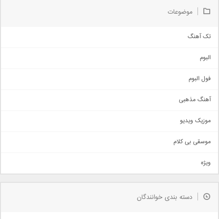
موضوعات
تک آهنگ
آهنگ شاد
البوم
غمگین
اجتماعی
فول البوم
آهنگ عاشقانه
آهنگ مذهبی
حماسی
اذری
موزیک ویدیو
سنتی
اهنگ بندرعباسی
موسقی بی کلام
تیتراژ
ویژه
دمو
مذهبی
به زودی
دسته بندی خوانندگان
جدیدترین ها
آرشیو