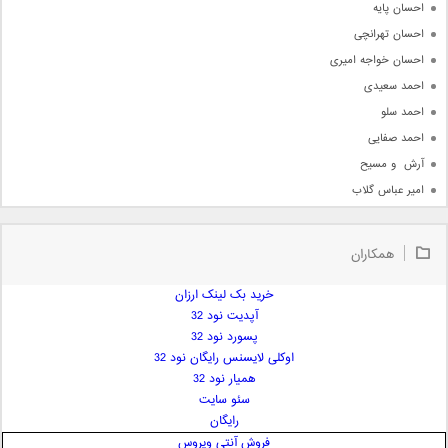
احسان پایه
احسان تهرانچی
احسان خواجه امیری
احمد سعیدی
احمد سلو
احمد صفایی
آرش  و مسیح
امیر عباس گلاب
امیر عظیمی
امیر علی
همکاران
امیر فرجام
امیر مسعود
خرید بک لینک ارزان
آپدیت نود 32
امیر وکیلی
پسورد نود 32
امیر یگانه
اوکلی لایسنس رایگان نود 32
امین حبیبی
همیار نود 32
امین رستمی
سئو سایت
رایگان
امین فیاض
فروش آنتی ویروس