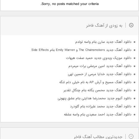
Sorry, no posts matched your criteria.
به زودی از آهنگ فاخر
دانلود آهنگ جدید سارن بنام واسه تولدم
دانلود آهنگ جدید The Chainsmokers و Emily Warren بنام Side Effects
دانلود موزیک ویدوی جدید حمید صفت هیهات
دانلود آهنگ جدید امین مرعشی برات میمردم
دانلود آهنگ جدید خدایا مرسی از حسین تهی
دانلود آهنگ مسیح و آرش AP به نام خیلی دلم تنگه
دانلود آهنگ جدید محسن یگانه بنام چنگال تقدیر
دانلود آلبوم جدید محمدرضا هدایتی بنام عشق پنهونی
دانلود آهنگ جدید محمد علیزاده بنام گلودرد
دانلود آهنگ جدید احمد سعیدی بنام واسه عشقه
جدیدترین مطالب آهنگ فاخر