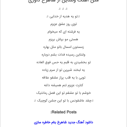
متن آهنگ ولنتاین از شاهرخ داوری
♫ ♫ ♫
♫تو یه هدیه از خدایی ♫
توی روز عشق عزیزم
یه فرشته ای که میخوام
هستی مو بپاش بریزم
زمستون امسال باتو مثل بهاره
ولنتاین رسیده فدات بشم دوباره
تو بخشیدی به قلبم یه حس فوق العاده
یه لبخند شیرین تو از سرم زیاده
تویی با یه قلب پراز عشقو علاقه
کنارت عزیزم تنم همیشه داغه
خوشم با تو عشقم تو این فصل رمانتیک
♫چقد عاشقونس با تو این جشن کوچیک ♫
Related Posts:
دانلود آهنگ جدید شاهرخ بنام خاطره سازی