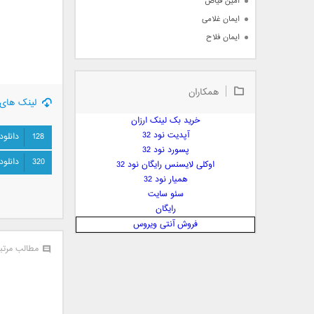
امین فیاض
ایمان غلامی
ایمان فلاح
بابک جهانبخش
بابک رادمنش
همکاران
بابک مافی
لینک های 
باراد
خرید بک لینک ارزان
بنیامین بهادری
آپدیت نود 32
128
دانلود
بهراد شهریاری
پسورد نود 32
320
دانلود
اوکلی لایسنس رایگان نود 32
بهنام صفوی
همیار نود 32
بهنام علمشاهی
سئو سایت
 پارسا صدیق
رایگان
پارسا چیلیک
فروش آنتی ویروس
پازل بند
مطالب مرتب
پویا
پویا سالکی
پویان
پیمان زارعی