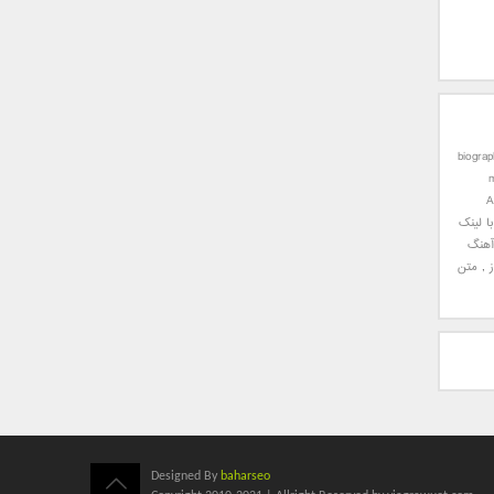
biogra
A
ا لینک
آهنگ
,
متن
Designed By
baharseo