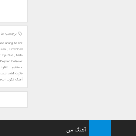
جمشید
حامد پهلان
حامد زمانی
حامد محضرنیا
برچسب ها
حبیب
ad ahang ba link
حسین توکلی
irani
,
Download
حمید اصغری
 Inja Nist
,
Matn
Pejman Delsooz
حمید طالب زاده
مستقیم
,
دانلود
حمید عسکری
فکرت اینجا نیس
رامین بی باک
آهنگ فکرت اینجا
رستاک
رضا شیری
رضا صادقی
رضا یزدانی
روزبه نعمت الهی
زانیار خسروی
آهنگ من
سالار عقیلی