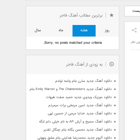
دید فرزاد
دانلود آهنگ جدید بهنام
دانلود آهنگ جدید علی
نیست
 آتیش
بانی بنام قرص قمر 2
یاسینی بنام دورترین نزدیک
برترین مطالب آهنگ فاخر
روز
هفته
ماه
سال
ون نظر
Sorry, no posts matched your criteria.
به زودی از آهنگ فاخر
دانلود آهنگ جدید سارن بنام واسه تولدم
دانلود آهنگ جدید The Chainsmokers و Emily Warren بنام Side Effects
دانلود موزیک ویدوی جدید حمید صفت هیهات
دانلود آهنگ جدید امین مرعشی برات میمردم
دانلود آهنگ جدید خدایا مرسی از حسین تهی
دانلود آهنگ مسیح و آرش AP به نام خیلی دلم تنگه
دانلود آهنگ جدید محسن یگانه بنام چنگال تقدیر
دانلود آلبوم جدید محمدرضا هدایتی بنام عشق پنهونی