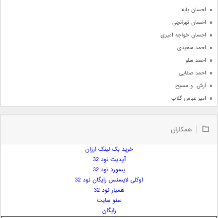
احسان پایه
احسان تهرانچی
احسان خواجه امیری
احمد سعیدی
احمد سلو
احمد صفایی
آرش  و مسیح
امیر عباس گلاب
امیر عظیمی
امیر علی
همکاران
امیر فرجام
امیر مسعود
خرید بک لینک ارزان
آپدیت نود 32
امیر وکیلی
پسورد نود 32
امیر یگانه
اوکلی لایسنس رایگان نود 32
امین حبیبی
همیار نود 32
امین رستمی
سئو سایت
رایگان
امین فیاض