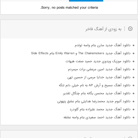
Sorry, no posts matched your criteria.
به زودی از آهنگ فاخر
دانلود آهنگ جدید سارن بنام واسه تولدم
دانلود آهنگ جدید The Chainsmokers و Emily Warren بنام Side Effects
دانلود موزیک ویدوی جدید حمید صفت هیهات
دانلود آهنگ جدید امین مرعشی برات میمردم
دانلود آهنگ جدید خدایا مرسی از حسین تهی
دانلود آهنگ مسیح و آرش AP به نام خیلی دلم تنگه
دانلود آهنگ جدید محسن یگانه بنام چنگال تقدیر
دانلود آلبوم جدید محمدرضا هدایتی بنام عشق پنهونی
دانلود آهنگ جدید محمد علیزاده بنام گلودرد
دانلود آهنگ جدید احمد سعیدی بنام واسه عشقه