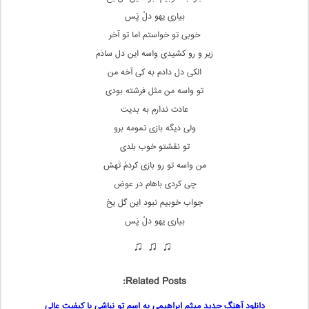
بیاری یهو دلُ پَس
خوبی تو خواستم اما تو آخر
زیر و رو کشیدی واسه این دل سادَم
الکی دل دادم به کی آخه من
تو واسه من مثل فرشته بودی
عادت ندارم به بدیت
ولی دیگه بازی تمومه برو
تو نقشتو خوب بلدی
من واسه تو رو بازی کردمُ تَهش
چی کردی باهام در عوض
جواب خوبیم نبود این گل یخ
بیاری یهو دلُ پَس
♫ ♫ ♫
Related Posts:
دانلود آهنگ جدید میثم ابراهیمی به اسم تو نباشی با کیفیت عالی