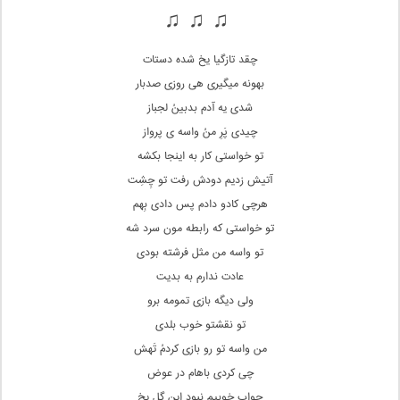
♫ ♫ ♫
چقد تازگیا یخ شده دستات
بهونه میگیری هی روزی صدبار
شدی یه آدم بدبینُ لجباز
چیدی پَرِ منُ واسه ی پرواز
تو خواستی کار به اینجا بکشه
آتیش زدیم دودش رفت تو چِشِت
هرچی کادو دادم پس دادی بِهم
تو خواستی که رابطه مون سرد شه
تو واسه من مثل فرشته بودی
عادت ندارم به بدیت
ولی دیگه بازی تمومه برو
تو نقشتو خوب بلدی
من واسه تو رو بازی کردمُ تَهش
چی کردی باهام در عوض
جواب خوبیم نبود این گل یخ