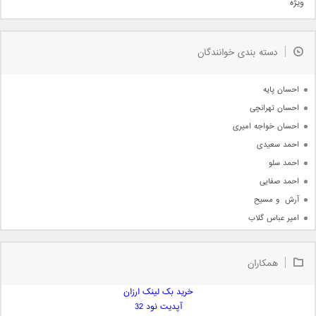
ویژه
دمو
مذهبی
به زودی
دسته بندی خوانندگان
جدیدترین ها
آرشیو
احسان پایه
احسان تهرانچی
احسان خواجه امیری
احمد سعیدی
احمد سلو
احمد صفایی
آرش  و مسیح
امیر عباس گلاب
امیر عظیمی
امیر علی
همکاران
امیر فرجام
امیر مسعود
خرید بک لینک ارزان
آپدیت نود 32
امیر وکیلی