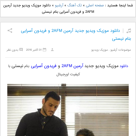
دانلود آهنگ جدید بهنام
دانلود آهنگ جدید علی
شما اینجا هستید :
صفحه اصلی
»
تک آهنگ
»
آرشیو
»
دانلود موزیک ویدیو جدید آرمین
بانی بنام قرص قمر 2
یاسینی بنام دورترین نزدیک
2AFM و فریدون آسرایی بنام نیستی
دانلود موزیک ویدیو جدید آرمین 2AFM و فریدون آسرایی
بنام نیستی
موضوعات:
آرشیو
,
موزیک ویدیو
31 اکتبر 2016
بدون نظر
موزیک ویدیو
جدید
آرمین 2AFM
و
فریدون آسرایی
نیستی
دانلود
بنام
با
کیفیت اورجینال