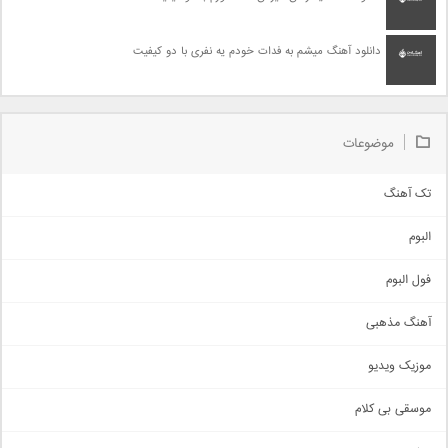
دانلود آهنگ میشم به فدات خودم یه نفری با دو کیفیت
موضوعات
تک آهنگ
آهنگ شاد
البوم
غمگین
اجتماعی
فول البوم
آهنگ عاشقانه
آهنگ مذهبی
حماسی
اذری
موزیک ویدیو
سنتی
اهنگ بندرعباسی
موسقی بی کلام
تیتراژ