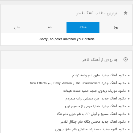
برترین مطالب آهنگ فاخر
روز
هفته
ماه
سال
Sorry, no posts matched your criteria.
به زودی از آهنگ فاخر
دانلود آهنگ جدید سارن بنام واسه تولدم
دانلود آهنگ جدید The Chainsmokers و Emily Warren بنام Side Effects
دانلود موزیک ویدوی جدید حمید صفت هیهات
دانلود آهنگ جدید امین مرعشی برات میمردم
دانلود آهنگ جدید خدایا مرسی از حسین تهی
دانلود آهنگ مسیح و آرش AP به نام خیلی دلم تنگه
دانلود آهنگ جدید محسن یگانه بنام چنگال تقدیر
دانلود آلبوم جدید محمدرضا هدایتی بنام عشق پنهونی