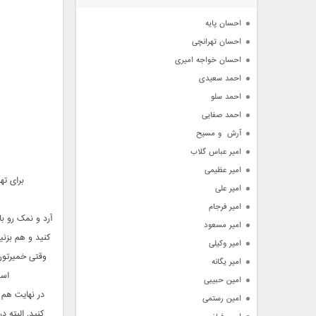
آرشیو
احسان پایه
احسان تهرانچی
احسان خواجه امیری
احمد سعیدی
احمد سلو
احمد صفایی
آرش  و مسیح
امیر عباس گلاب
امیر عظیمی
برای ته
امیر علی
امیر فرجام
آرد و نمک رو ب
امیر مسعود
کنید و هم بزنی
امیر وکیلی
امیر یگانه
است
امین حبیبی
در نهایت هم 
امین رستمی
کنید. البته 