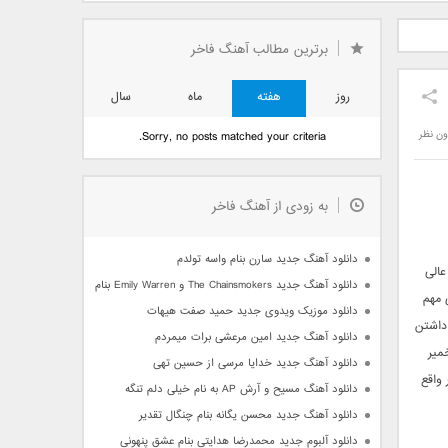
دید فرزاد
دانلود آهنگ جدید بهنام
دانلود آهنگ جدید علی
 آتیش
بانی بنام قرص قمر 2
یاسینی بنام دورترین نزدیک
برترین مطالب آهنگ فاخر
روز
هفته
ماه
سال
ون نظر
Sorry, no posts matched your criteria.
به زودی از آهنگ فاخر
دانلود آهنگ جدید سارن بنام واسه تولدم
الی
دانلود آهنگ جدید The Chainsmokers و Emily Warren بنام Side Effects
 مهم
دانلود موزیک ویدوی جدید حمید صفت هیهات
داشتن
دانلود آهنگ جدید امین مرعشی برات میمردم
میر
دانلود آهنگ جدید خدایا مرسی از حسین تهی
 واقع
دانلود آهنگ مسیح و آرش AP به نام خیلی دلم تنگه
دانلود آهنگ جدید محسن یگانه بنام چنگال تقدیر
دانلود آلبوم جدید محمدرضا هدایتی بنام عشق پنهونی