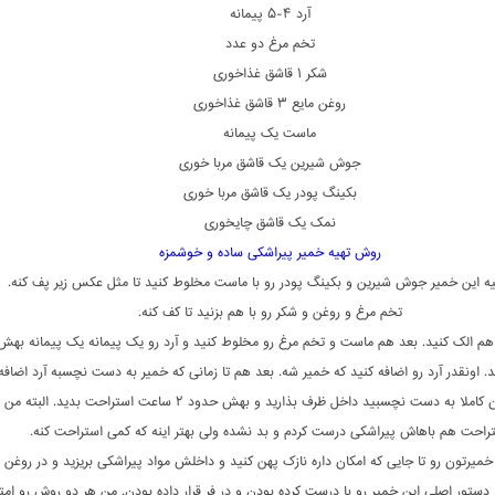
آرد ۴-۵ پیمانه
تخم مرغ دو عدد
شکر ۱ قاشق غذاخوری
روغن مایع ۳ قاشق غذاخوری
ماست یک پیمانه
جوش شیرین یک قاشق مربا خوری
بکینگ پودر یک قاشق مربا خوری
نمک یک قاشق چایخوری
روش تهیه خمیر پیراشکی ساده و خوشمزه
یه این خمیر جوش شیرین و بکینگ پودر رو با ماست مخلوط کنید تا مثل عکس زیر پف کنه.
تخم مرغ و روغن و شکر رو با هم بزنید تا کف کنه.
اهم الک کنید. بعد هم ماست و تخم مرغ رو مخلوط کنید و آرد رو یک پیمانه یک پیمانه بهش
د. اونقدر آرد رو اضافه کنید که خمیر شه. بعد هم تا زمانی که خمیر به دست نچسبه آرد اضافه 
وقتی خمیرتون کاملا به دست نچسبید داخل ظرف بذارید و بهش حدود ۲ ساعت استراحت بدید. 
راحت هم باهاش پیراشکی درست کردم و بد نشده ولی بهتر اینه که کمی استراحت کنه.
خمیرتون رو تا جایی که امکان داره نازک پهن کنید و داخلش مواد پیراشکی بریزید و در روغن
در دستور اصلی این خمیر رو با درست کرده بودن و در فر قرار داده بودن. من هر دو روش رو ام