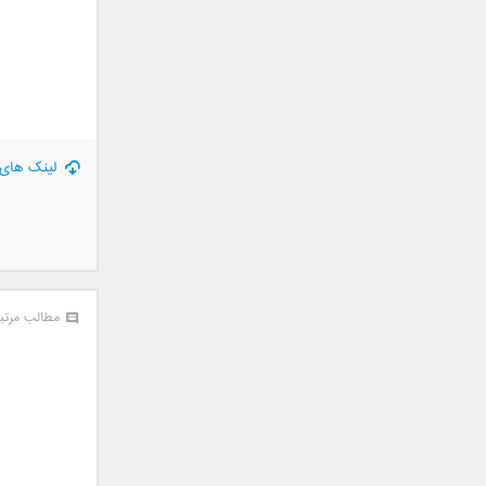
جمشید
حامد پهلان
حامد زمانی
حامد محضرنیا
حبیب
حسین توکلی
لینک های 
حمید اصغری
حمید طالب زاده
حمید عسکری
رامین بی باک
رستاک
مطالب مرتب
رضا شیری
رضا صادقی
رضا یزدانی
روزبه نعمت الهی
زانیار خسروی
سالار عقیلی