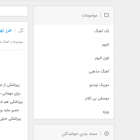
دانلود آلبوم جدید سیروان
دانلود آهنگ جدید علیرضا
دانلود آه
خسروی بنام مونولوگ
قربانی بنام خیال خوش
بهرام 
موضوعات
طرز تهی
تک آهنگ
آهنگ شاد
موضوعات:
آهنگ ش
البوم
غمگین
اجتماعی
فول البوم
آهنگ عاشقانه
آهنگ مذهبی
حماسی
اذری
موزیک ویدیو
پیراشکی از 
سنتی
برای مهمانی 
اهنگ بندرعباسی
موسقی بی کلام
پیراشکی هم خم
تیتراژ
خمیر مایه ب
ویژه
دمو
پیراشکی خیلی 
مذهبی
به زودی
دسته بندی خوانندگان
جدیدترین ها