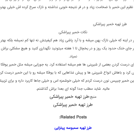
 نظرم این خمیر با ضخامت زیاد و در فر نتیجه خوبی نداشته و نازک سرخ کرده اش خیلی بهتره
طرز تهیه خمیر پیراشکی
نکات خمیر پیراشکی
در اینه که خیلی نازک پهن میشه و با آرد پاشی زیاد هم کیفیتش نه تنها کم نمیشه بلکه بهتر
این خمیر رو در جای خنک حدود یک روز و در یخچال تا ۱ هفته میتونید نگهداری کنید و هیچ مشکلی
نمیاد.
رای درست کردن بعضی از شیرینی ها هم میشه استفاده کرد. یه جورایی میشه مثل خمیر یوفکا
 کرد و باهاش انواع شیرینی ها و پیش غذاهایی که با یوفکا میشه رو با این خمیر درست کرد
این خمیر چیپس نون درست کردم که خیلی خوشمزه اس و خیلی جاها کاربرد داره و برای تزیین
عالیه. شاید مطلب جدا گونه ای بعدا براش گذاشتم.
طرز تهیه خمیر پیراشکی
منبع:
طرز تهیه خمیر پیراشکی
Related Posts:
طرز تهیه سمبوسه پیتزایی