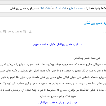
نگ جدید رضا
دانلود آهنگ جدید علی
دانلود آهنگ جدید مهدی
دانلود آهنگ ج
شما اینجا هستید :
صفحه اصلی
»
تک آهنگ
»
آهنگ شاد
»
طرز تهیه خمیر پیراشکی
بنام نگار
لهراسبی بنام صورت
یراحی بنام اسرار
فرزین بنام
ه خمیر پیراشکی
اد
22 مارس 2018
بد
طرز تهیه خمیر پیراشکی خیلی ساده و سریع
طرز تهیه خمیر پیراشکی
جمله خوراکی هایی هست که همه جوره میشه روش حساب کرد. هم به عنوان یک پیش غذای ع
ها و هم به عنوان یک عصرونه خوشمزه و یا حتی یک وعده اصلی خودمونی. از نکته های خیلی
یرش هست. دستور های خیلی زیادی برای خمیر پیراشکی هست ولی خیلی ها شوم به دلیل 
رای بعضی ها خمیر دردسر داری محسوب میشن. به همین منظور در این مطلب طرز تهیه یک خ
ساده و خیلی خوشمزه رو براتون میذارم که میتونید با مواد اولیه ساده ای درستش کنید و در
هیچ نکته و لم خاصی هم نداره.
مواد لازم برای تهیه خمیر پیراشکی