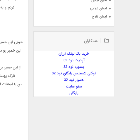
امین فیاض
کردم و به
ایمان غلامی
ایمان فلاح
بابک جهانبخش
بابک رادمنش
همکاران
بابک مافی
خوبی این خمیر 
باراد
خرید بک لینک ارزان
بنیامین بهادری
آپدیت نود 32
بهراد شهریاری
پسورد نود 32
از این خمیر ب
اوکلی لایسنس رایگان نود 32
بهنام صفوی
نازک پهنش
همیار نود 32
بهنام علمشاهی
من با اضافات 
سئو سایت
 پارسا صدیق
رایگان
پارسا چیلیک
پازل بند
پویا
پویا سالکی
پویان
پیمان زارعی