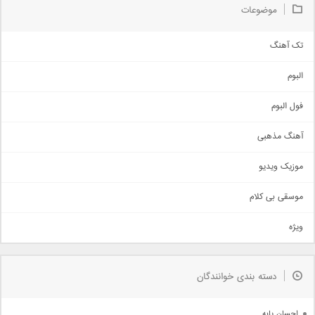
موضوعات
تک آهنگ
آهنگ شاد
البوم
غمگین
اجتماعی
فول البوم
آهنگ عاشقانه
آهنگ مذهبی
حماسی
اذری
موزیک ویدیو
سنتی
اهنگ بندرعباسی
موسقی بی کلام
تیتراژ
ویژه
دمو
مذهبی
به زودی
دسته بندی خوانندگان
جدیدترین ها
آرشیو
احسان پایه