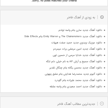
Sorry, no posts matched your criteria.
به زودی از آهنگ فاخر
دانلود آهنگ جدید سارن بنام واسه تولدم
دانلود آهنگ جدید The Chainsmokers و Emily Warren بنام Side Effects
دانلود موزیک ویدوی جدید حمید صفت هیهات
دانلود آهنگ جدید امین مرعشی برات میمردم
دانلود آهنگ جدید خدایا مرسی از حسین تهی
دانلود آهنگ مسیح و آرش AP به نام خیلی دلم تنگه
دانلود آهنگ جدید محسن یگانه بنام چنگال تقدیر
دانلود آلبوم جدید محمدرضا هدایتی بنام عشق پنهونی
دانلود آهنگ جدید محمد علیزاده بنام گلودرد
دانلود آهنگ جدید احمد سعیدی بنام واسه عشقه
جدیدترین مطالب آهنگ فاخر