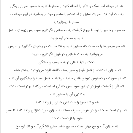
6- در مرحله آخر نمک و شکر را اضافه کنید و مخلوط کنید تا خمیر صورتی رنگی
بدست آید. (در صورت تمایل از استفاده‌ی اسانس دود می‌توانید در این مرحله به
مخلوط بیفزایید.)
7- سپس خمیر را توسط چرخ گوشت به محفظه‌ی نگهداری سوسیس (روده) منتقل
کنید و محکم گره بزنید.
8- سوسیس‌ها را به مدت 45 بخارپز کنید و 24 ساعت در یخچال بگذارید و سپس
می‌توانید به مدت طولانی در فریزر نگهداری نمایید.
نکات و ترفندهای تهیه سوسیس خانگی
1- میزان استفاده از فلفل قرمز و سیر بسته ذائقه افراد می‌توانید بیشتر باشد.
2- در صورت در دسترس نبودن فلفل سفید می‌توانید فلفل سیاه را جایگزین آن کنید.
3- اگر از گوشت قرمز در تهیه‌ی سوسیس خانگی استفاده می‌کنید بهتر است مدت
بیشتری آن را بخار‌پز کنید.
4- ریشه جوز را با دنده‌ی خیلی ریز رنده کنید.
5- بهتر است میخک را در هر بار مصرف بسته به میزان مورد نیازتان رنده کنید تا عطر
خود را از دست ندهد.
6- میزان آب و یخ بهتر است مساوی باشد یعنی 50 گرم آب و 50 گرم یخ.