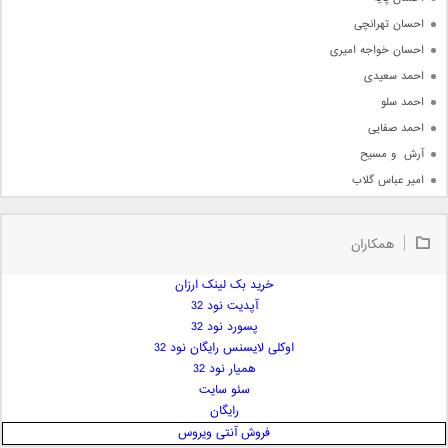
احسان تهرانچی
احسان خواجه امیری
احمد سعیدی
احمد سلو
احمد صفایی
آرش  و مسیح
امیر عباس گلاب
امیر عظیمی
امیر علی
همکاران
امیر فرجام
امیر مسعود
خرید بک لینک ارزان
آپدیت نود 32
امیر وکیلی
پسورد نود 32
امیر یگانه
اوکلی لایسنس رایگان نود 32
امین حبیبی
همیار نود 32
امین رستمی
سئو سایت
رایگان
امین فیاض
فروش آنتی ویروس
ایمان غلامی