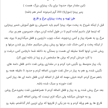
(این مقدار مواد حدودا برای یک پیتزای بزرگ هست )
پنیر پیتزا (موزارلا) 200 گرم (میتونه کمتر هم باشه)
طرز تهیه و پخت پیتزای مرغ و قارچ
قبل از اینکه شروع به پخت مواد پیتزا کنیم باید خمیرش رو طبق آموزش خمیر پیتزایی
که اینجا قرار دادیم آماده کنیم تا در طول آماده کردن مواد، خمیرمون هم ور بیاد.
مرغ رو به همراه پیاز و کمی زردچوبه، نمک، چوب دارچین و فلفل میگذاریم تا بپزه. بعد
از اینکه پخت و کمی خنک شد، مرغها رو ریش ریش میکنیم. مقدار ریز شدن مرغها و
ریش شدن اونها کاملا سلیقه ای هست و بستگی به ذائقه شما داره(من کمی درشت و
با کارد خردش کردم که برش ها مشخص تر و زیبا تر باشه توی کار).
یک پیاز متوسط رو نگینی خرد کردم و در مقداری روغن تفت دادم. فلفل دلمه های
نگینی شده رو هم به پیاز در حال تفت خوردن اضافه کردم و حدود 5 دقیقه همه رو
باهم سرخ کردم. البته خیلی مهمه که قبل از اضافه کردن فلفل دلمه ای ها، پیاز کمی
تفت خورده و سبک شده باشه.
بعد مرغ ریش شده رو به پیاز و فلفل اضافه کردم تا همراهشون تفت بخوره.مرغ روغن
رو به خودش میکشه ولی دیگه لازم نیست که روغن اضافه کنیم.
قارچ ها رو هم ورقه کردم و به جز یکی از قارچها که برای تزیین کنار گذاشتم، بقیه رو