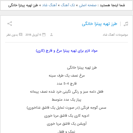
دانلود آهنگ جدید بهنام
دانلود آهنگ جدید علی
شما اینجا هستید :
صفحه اصلی
»
تک آهنگ
»
آهنگ شاد
»
طرز تهیه پیتزا خانگی
بانی بنام قرص قمر 2
یاسینی بنام دورترین نزدیک
طرز تهیه پیتزا خانگی
موضوعات:
آهنگ شاد
6 آوریل 2018
بدون نظر
مواد لازم برای تهیه پیتزا مرغ و قارچ (کاری)
طرز تهیه پیتزا خانگی
مرغ نصف یک طرف سینه
قارچ 4-5 عدد
فلفل دلمه سبز و رنگی نگینی خرد شده نصف پیمانه
پیاز یک عدد متوسط
سس گوجه فرنگی (در صورت تمایل یک قاشق غذاخوری)
ادویه کاری یک قاشق مربا خوری
آویشن یک قاشق مربا خوری
نمک و فلفل