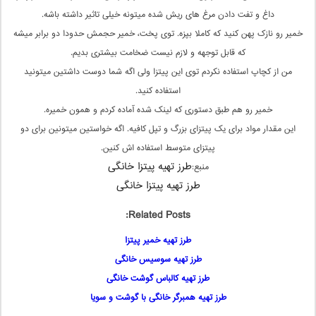
داغ و تفت دادن مرغ های ریش شده میتونه خیلی تاثیر داشته باشه.
خمیر رو نازک پهن کنید که کاملا بپزه. توی پخت، خمیر حجمش حدودا دو برابر میشه
که قابل توجهه و لازم نیست ضخامت بیشتری بدیم.
من از کچاپ استفاده نکردم توی این پیتزا ولی اگه شما دوست داشتین میتونید
استفاده کنید.
خمیر رو هم طبق دستوری که لینک شده آماده کردم و همون خمیره.
این مقدار مواد برای یک پیتزای بزرگ و تپل کافیه. اگه خواستین میتونین برای دو
پیتزای متوسط استفاده اش کنین.
طرز تهیه پیتزا خانگی
منبع:
طرز تهیه پیتزا خانگی
Related Posts:
طرز تهیه خمیر پیتزا
طرز تهیه سوسیس خانگی
طرز تهیه کالباس گوشت خانگی
طرز تهیه همبرگر خانگی با گوشت و سویا