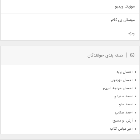
اذری
موزیک ویدیو
سنتی
اهنگ بندرعباسی
موسقی بی کلام
تیتراژ
ویژه
دمو
مذهبی
به زودی
دسته بندی خوانندگان
جدیدترین ها
آرشیو
احسان پایه
احسان تهرانچی
احسان خواجه امیری
احمد سعیدی
احمد سلو
احمد صفایی
آرش  و مسیح
امیر عباس گلاب
امیر عظیمی