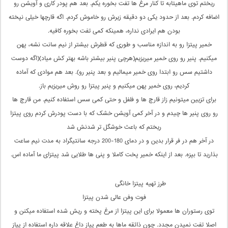
ریختم توی ماهیتابه تا کنار مرغ ها تفت بخوره یکم. بعد هم پودر کاری و آویشن رو
اضافه کردم. بعد از حدود یکی دو دقیقه زیرش رو خاموش کردم. اگه قارچها خیلی نپخته
بودن هم ایرادی نداره، همینکه کمی تفت بخوره کافیه.
خمیر پیتزا رو به اندازه مناسب و طوری که قطرش بیشتر از نیم سانت نشه، پهن
میکنیم. پنیر رو روی خمیر میریزیم(هرچی پنیر بیشتر باشه بهتر کش میاد)(اگه دوست
داشتیم سس رو ابتدا روی خمیر میمالیم و بعد پنیر رو). بعد هم موادی که آماده
کردیم، روی خمیر پهن میکنیم و پنیر پیتزا رو روش میریزیم باز.
برای تزیین میتونیم زاز قارچ ها و فلفل و حتی کمی سس استفاده کنیم. من قارچ ها
رو روی پنیر ها چیدم و در آخر کمی آویشن خشک که با دست پودرش کردم روی پیتزا
ریختم که باعث خوشگل تر شدنش شد
در آخر هم در فر قرار بدین و در دمای 180-200 درجه سانتیگراد به مدت نیم ساعت
بذارید تا بپزه. بعد از اینکه خمیر پخت کاملا و پنی ها طلایی شد پیتزای ما آماده اس.
طرز تهیه پیتزا خانگی
فوت وفن عالی شدن پیتزا
توی رستوران ها معمولا برای این پیتزا از مرغ پخته و ریش شده استفاده میکنن و
اصلا تفت نمیدن مجدد. چون ذائقه ماها به طعم پیاز داغ علاقه داره استفاده از پیاز