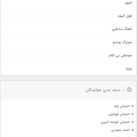
آهنگ شاد
البوم
غمگین
اجتماعی
فول البوم
آهنگ عاشقانه
آهنگ مذهبی
حماسی
اذری
موزیک ویدیو
سنتی
اهنگ بندرعباسی
موسقی بی کلام
تیتراژ
ویژه
دمو
مذهبی
به زودی
دسته بندی خوانندگان
جدیدترین ها
آرشیو
احسان پایه
احسان تهرانچی
احسان خواجه امیری
احمد سعیدی