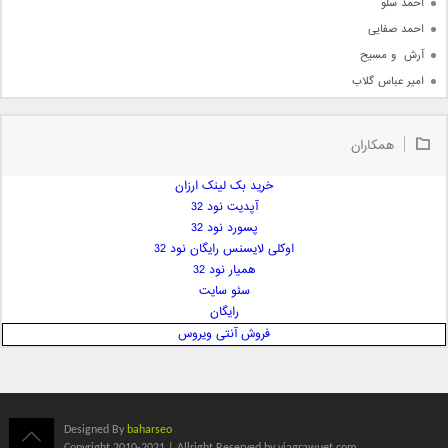
احمد سلو
احمد صفایی
آرش  و مسیح
امیر عباس گلاب
امیر عظیمی
امیر علی
همکاران
امیر فرجام
امیر مسعود
خرید بک لینک ارزان
آپدیت نود 32
امیر وکیلی
پسورد نود 32
امیر یگانه
اوکلی لایسنس رایگان نود 32
امین حبیبی
همیار نود 32
امین رستمی
سئو سایت
رایگان
امین فیاض
فروش آنتی ویروس
ایمان غلامی
ایمان فلاح
بابک جهانبخش
بابک رادمنش
Designed By
baharseo
بابک مافی