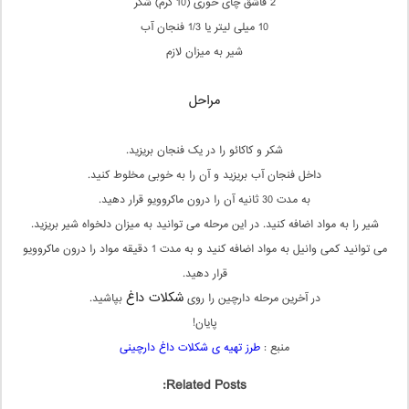
2 قاشق چای خوری (10 گرم) شکر
10 میلی لیتر یا 1/3 فنجان آب
شیر به میزان لازم
مراحل
شکر و کاکائو را در یک فنجان بریزید.
داخل فنجان آب بریزید و آن را به خوبی مخلوط کنید.
به مدت 30 ثانیه آن را درون ماکروویو قرار دهید.
شیر را به مواد اضافه کنید. در این مرحله می توانید به میزان دلخواه شیر بریزید.
می توانید کمی وانیل به مواد اضافه کنید و به مدت 1 دقیقه مواد را درون ماکروویو
قرار دهید.
شکلات داغ
در آخرین مرحله دارچین را روی
بپاشید.
پایان!
منبع :
طرز تهیه ی شکلات داغ دارچینی
Related Posts: