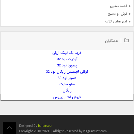
احمد صفایی
آرش  و مسیح
امیر عباس گلاب
امیر عظیمی
امیر علی
همکاران
امیر فرجام
امیر مسعود
خرید بک لینک ارزان
آپدیت نود 32
امیر وکیلی
پسورد نود 32
امیر یگانه
اوکلی لایسنس رایگان نود 32
امین حبیبی
همیار نود 32
امین رستمی
سئو سایت
رایگان
امین فیاض
فروش آنتی ویروس
ایمان غلامی
ایمان فلاح
بابک جهانبخش
بابک رادمنش
Designed By
baharseo
بابک مافی
Copyright 2010-2021 | Allright Reserved by viagrawuet.com