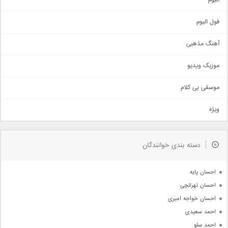
البوم
غمگین
اجتماعی
فول البوم
آهنگ عاشقانه
آهنگ مذهبی
حماسی
اذری
موزیک ویدیو
سنتی
اهنگ بندرعباسی
موسقی بی کلام
تیتراژ
ویژه
دمو
مذهبی
به زودی
دسته بندی خوانندگان
جدیدترین ها
آرشیو
احسان پایه
احسان تهرانچی
احسان خواجه امیری
احمد سعیدی
احمد سلو