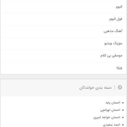
آهنگ شاد
البوم
غمگین
اجتماعی
فول البوم
آهنگ عاشقانه
آهنگ مذهبی
حماسی
اذری
موزیک ویدیو
سنتی
اهنگ بندرعباسی
موسقی بی کلام
تیتراژ
ویژه
دمو
مذهبی
به زودی
دسته بندی خوانندگان
جدیدترین ها
آرشیو
احسان پایه
احسان تهرانچی
احسان خواجه امیری
احمد سعیدی