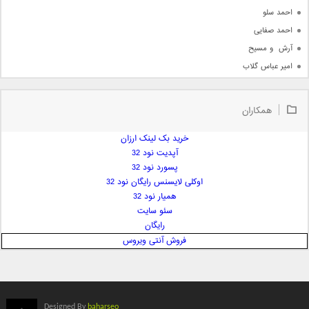
احمد سلو
احمد صفایی
آرش  و مسیح
امیر عباس گلاب
امیر عظیمی
امیر علی
همکاران
امیر فرجام
امیر مسعود
خرید بک لینک ارزان
آپدیت نود 32
امیر وکیلی
پسورد نود 32
امیر یگانه
اوکلی لایسنس رایگان نود 32
امین حبیبی
همیار نود 32
امین رستمی
سئو سایت
رایگان
امین فیاض
فروش آنتی ویروس
ایمان غلامی
ایمان فلاح
بابک جهانبخش
بابک رادمنش
Designed By
baharseo