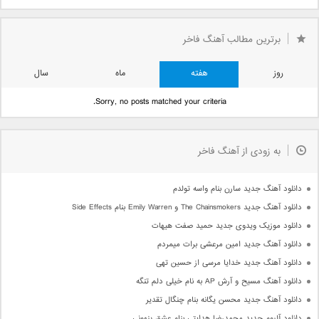
برترین مطالب آهنگ فاخر
روز
هفته
ماه
سال
Sorry, no posts matched your criteria.
به زودی از آهنگ فاخر
دانلود آهنگ جدید سارن بنام واسه تولدم
دانلود آهنگ جدید The Chainsmokers و Emily Warren بنام Side Effects
دانلود موزیک ویدوی جدید حمید صفت هیهات
دانلود آهنگ جدید امین مرعشی برات میمردم
دانلود آهنگ جدید خدایا مرسی از حسین تهی
دانلود آهنگ مسیح و آرش AP به نام خیلی دلم تنگه
دانلود آهنگ جدید محسن یگانه بنام چنگال تقدیر
دانلود آلبوم جدید محمدرضا هدایتی بنام عشق پنهونی