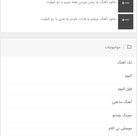
دانلود آهنگ یه زمان میزدن همه دورم با دو کیفیت
دانلود آهنگ میشم به فدات خودم یه نفری با دو کیفیت
موضوعات
تک آهنگ
آهنگ شاد
البوم
غمگین
اجتماعی
فول البوم
آهنگ عاشقانه
آهنگ مذهبی
حماسی
اذری
موزیک ویدیو
سنتی
اهنگ بندرعباسی
موسقی بی کلام
تیتراژ