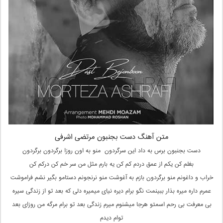
متن آهنگ دست بجنبون مرتضی اشرفی
دست بجنبون برس به داد این سرگردون منو به اون روزا برگردون برگردون
بغلم کن یکم از عمق دردم کم کن یه بارم مثل من سر خم کن درکم کن
خراب و داغونم منو برگردون بازم به آغوشت منو نرنجونم دستامو بگیر نشم فراموشت
عمرم داره میره بذار ببینمت نگو برام دیره نیای میمیره دلی که بعد تو از زندگی سیره
بی معرفت بی رحم اسمتو هرجا میشنوم میرم زندگی بعد تو برام مرگه من روزای بعد
توام دیدم