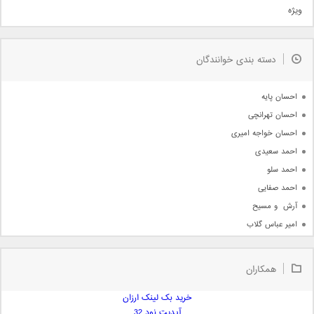
ویژه
دمو
مذهبی
به زودی
دسته بندی خوانندگان
جدیدترین ها
آرشیو
احسان پایه
احسان تهرانچی
احسان خواجه امیری
احمد سعیدی
احمد سلو
احمد صفایی
آرش  و مسیح
امیر عباس گلاب
امیر عظیمی
امیر علی
همکاران
امیر فرجام
امیر مسعود
خرید بک لینک ارزان
آپدیت نود 32