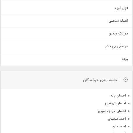
غمگین
اجتماعی
فول البوم
آهنگ عاشقانه
آهنگ مذهبی
حماسی
اذری
موزیک ویدیو
سنتی
اهنگ بندرعباسی
موسقی بی کلام
تیتراژ
ویژه
دمو
مذهبی
به زودی
دسته بندی خوانندگان
جدیدترین ها
آرشیو
احسان پایه
احسان تهرانچی
احسان خواجه امیری
احمد سعیدی
احمد سلو