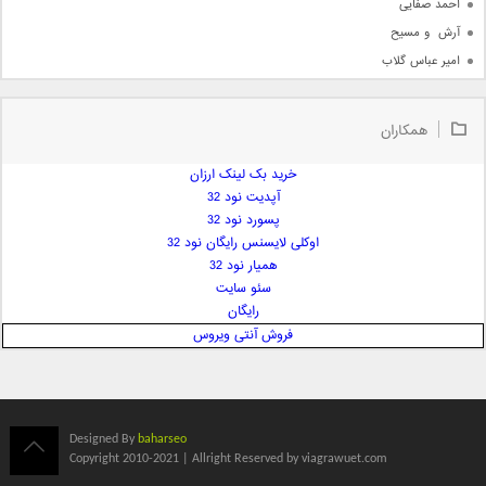
احمد صفایی
آرش  و مسیح
امیر عباس گلاب
امیر عظیمی
امیر علی
همکاران
امیر فرجام
امیر مسعود
خرید بک لینک ارزان
آپدیت نود 32
امیر وکیلی
پسورد نود 32
امیر یگانه
اوکلی لایسنس رایگان نود 32
امین حبیبی
همیار نود 32
امین رستمی
سئو سایت
رایگان
امین فیاض
فروش آنتی ویروس
ایمان غلامی
ایمان فلاح
بابک جهانبخش
بابک رادمنش
Designed By
baharseo
بابک مافی
Copyright 2010-2021 | Allright Reserved by viagrawuet.com
باراد