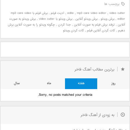
برچسب ها
video cutter
,
mp3 care video editor
,
edite
,
ادیت فیلم
,
برش فیلم با mp3 care video
editor
,
برش ویدئو
,
برش ویدئو آنلاین
,
برش ویدئو با video cutter
,
برش ویدئو به صورت
آنلاین
,
ترفند برش فیلم به صورت آنلاین
,
جدا کردن
,
چگونه ویدئو را به صورت آنلاین برش
دهیم
,
کات کردن آنلاین فیلم
,
کات کردن ویدئو
برترین مطالب آهنگ فاخر
روز
هفته
ماه
سال
Sorry, no posts matched your criteria.
به زودی از آهنگ فاخر