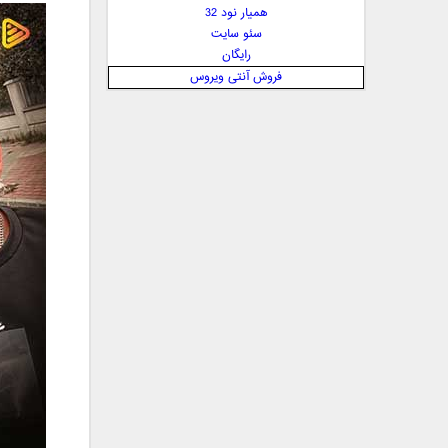
همیار نود 32
بهنام علمشاهی
سئو سایت
 پارسا صدیق
رایگان
پارسا چیلیک
فروش آنتی ویروس
پازل بند
پویا
پویا سالکی
پویان
پیمان زارعی
جمشید
حامد پهلان
حامد زمانی
حامد محضرنیا
حبیب
حسین توکلی
حمید اصغری
حمید طالب زاده
حمید عسکری