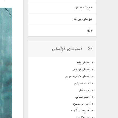
اذری
موزیک ویدیو
سنتی
اهنگ بندرعباسی
موسقی بی کلام
تیتراژ
ویژه
دمو
مذهبی
به زودی
دسته بندی خوانندگان
جدیدترین ها
آرشیو
احسان پایه
احسان تهرانچی
احسان خواجه امیری
احمد سعیدی
احمد سلو
احمد صفایی
آرش  و مسیح
امیر عباس گلاب
امیر عظیمی