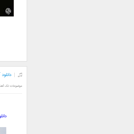
رامین بی باک
رستاک
رضا شیری
رضا صادقی
رضا یزدانی
روزبه نعمت الهی
زانیار خسروی
سالار عقیلی
سامان جلیلی
سعید شهروز
دانلود 
سعید مدرس
موضوعات:
تک آهن
سیامک عباسی
سیاوش قمصری
سیروان خسروی
سینا بهداد
دانل
سینا حجازی
سینا سرلک