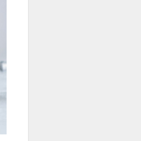
شاهین جمشیدپور
شهاب رمضان
شهرام شکوهی
علی ارشدی
علی اصحابی
علی بابا
علی باقری
علی پیشتاز
علی تکتا
علی رها
علی رهبری
علی عباسی
علی عبدالمالکی
علی لهراسبی
علی هایپر
علیرضا روزگار
علیرضا طلیسچی