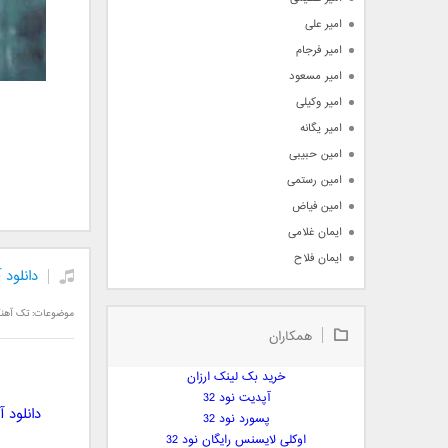
امیر علی
امیر فرجام
امیر مسعود
امیر وکیلی
امیر یگانه
امین حبیبی
امین رستمی
امین فیاض
ایمان غلامی
ایمان فلاح
دانلود
بابک جهانبخش
بابک رادمنش
موضوعات:
تک آهن
همکاران
بابک مافی
باراد
خرید بک لینک ارزان
بنیامین بهادری
آپدیت نود 32
دانلود 
بهراد شهریاری
پسورد نود 32
اوکلی لایسنس رایگان نود 32
بهنام صفوی