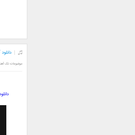
علیرضا قربانی
عماد
عماد طالب زاده
فاتح نورایی
فتاح فتحی
فرشید امین
فرهاد جواهر کلام
دانلود
فرهاد دهقان
فریبرز خاتمی
موضوعات:
تک آهن
فریدون آسرایی
قاسم افشار
کامران مولایی
دانلو
کامران و هومن
کوروش صنعتی
مازیار فلاحی
ماهان بهرام خان
مجید اخشابی
مجید خراطها