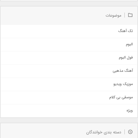
موضوعات
تک آهنگ
آهنگ شاد
البوم
غمگین
اجتماعی
فول البوم
آهنگ عاشقانه
آهنگ مذهبی
حماسی
اذری
موزیک ویدیو
سنتی
اهنگ بندرعباسی
موسقی بی کلام
تیتراژ
ویژه
دمو
مذهبی
به زودی
دسته بندی خوانندگان
جدیدترین ها