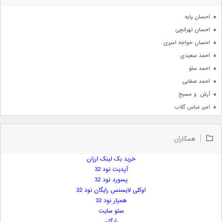
آرشیو
احسان پایه
احسان تهرانچی
احسان خواجه امیری
احمد سعیدی
احمد سلو
احمد صفایی
آرش  و مسیح
امیر عباس گلاب
امیر عظیمی
امیر علی
همکاران
امیر فرجام
امیر مسعود
خرید بک لینک ارزان
آپدیت نود 32
امیر وکیلی
پسورد نود 32
امیر یگانه
اوکلی لایسنس رایگان نود 32
امین حبیبی
همیار نود 32
امین رستمی
سئو سایت
رایگان