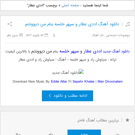
دانلود آهنگ جدید بهنام
دانلود آهنگ جدید علی
شما اینجا هستید :
صفحه اصلی
»
برچسب "اددی عطار"
بانی بنام قرص قمر 2
یاسینی بنام دورترین نزدیک
دانلود آهنگ اددی عطار و سپهر خلسه بنام من دیوونتم
موضوعات:
اجتماعی
,
تک آهنگ
20 ژانویه 2017
بدون نظر
اددی عطار
و
سپهر خلسه
من دیوونتم
دانلود آهنگ جدید
بنام
با بالاترین کیفیت
ترانه : سیاوش راد و سپهر خلسه – آهنگ : سیاوش راد و اددی عطار
Download New Music By
Eddie Attar
Ft
Sepehr Khalse
|
Man Divoonatam
ادامه مطلب و دانلود
برترین مطالب آهنگ فاخر
روز
هفته
ماه
سال