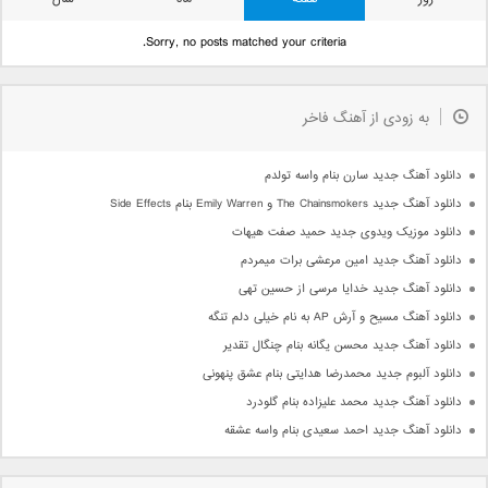
Sorry, no posts matched your criteria.
به زودی از آهنگ فاخر
دانلود آهنگ جدید سارن بنام واسه تولدم
دانلود آهنگ جدید The Chainsmokers و Emily Warren بنام Side Effects
دانلود موزیک ویدوی جدید حمید صفت هیهات
دانلود آهنگ جدید امین مرعشی برات میمردم
دانلود آهنگ جدید خدایا مرسی از حسین تهی
دانلود آهنگ مسیح و آرش AP به نام خیلی دلم تنگه
دانلود آهنگ جدید محسن یگانه بنام چنگال تقدیر
دانلود آلبوم جدید محمدرضا هدایتی بنام عشق پنهونی
دانلود آهنگ جدید محمد علیزاده بنام گلودرد
دانلود آهنگ جدید احمد سعیدی بنام واسه عشقه