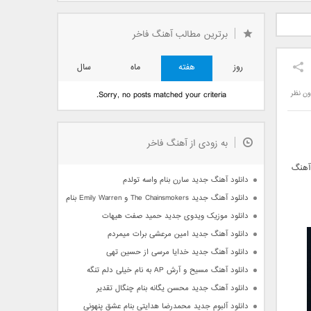
دید فرزاد
دانلود آهنگ جدید بهنام
دانلود آهنگ جدید علی
 آتیش
بانی بنام قرص قمر 2
یاسینی بنام دورترین نزدیک
برترین مطالب آهنگ فاخر
روز
هفته
ماه
سال
ون نظر
Sorry, no posts matched your criteria.
به زودی از آهنگ فاخر
 آهنگ
دانلود آهنگ جدید سارن بنام واسه تولدم
دانلود آهنگ جدید The Chainsmokers و Emily Warren بنام Side Effects
دانلود موزیک ویدوی جدید حمید صفت هیهات
دانلود آهنگ جدید امین مرعشی برات میمردم
دانلود آهنگ جدید خدایا مرسی از حسین تهی
دانلود آهنگ مسیح و آرش AP به نام خیلی دلم تنگه
دانلود آهنگ جدید محسن یگانه بنام چنگال تقدیر
دانلود آلبوم جدید محمدرضا هدایتی بنام عشق پنهونی