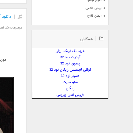
امین فیاض
ایمان غلامی
ایمان فلاح
دانلود 
بابک جهانبخش
موضوعات:
تک آهن
بابک رادمنش
همکاران
بابک مافی
باراد
خرید بک لینک ارزان
بنیامین بهادری
آپدیت نود 32
موزی
بهراد شهریاری
پسورد نود 32
اوکلی لایسنس رایگان نود 32
بهنام صفوی
همیار نود 32
بهنام علمشاهی
سئو سایت
 پارسا صدیق
رایگان
پارسا چیلیک
فروش آنتی ویروس
پازل بند
پویا
پویا سالکی
پویان
پیمان زارعی