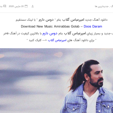
گ
,
جدیدترین ها
20 مارس 2020
بد
امیرعباس گلاب
دوس دارم
دانلود آهنگ جدید
بنام “
” با لینک مستقیم
Download New Music Amirabbas Golab –
Doos Daram
امیرعباس گلاب
دوس دارم
 جدید و بسیار زیبای
بنام
با بالاترین کیفیت در آهنگ فاخر
” برای دانلود آهنگ های
امیرعباس گلاب
<— کلیک کنید “