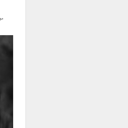
فریبرز خاتمی
فریدون آسرایی
قاسم افشار
مو
کامران مولایی
کامران و هومن
کوروش صنعتی
مازیار فلاحی
ماهان بهرام خان
مجید اخشابی
مجید خراطها
مجید یحیایی
محسن ابراهیم زاده
محسن چاوشی
محسن یاحقی
محسن یگانه
محمد اصفهانی
محمدرضا هدایتی
محمد علیزاده