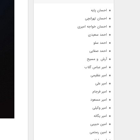
آرشیو
احسان پایه
احسان تهرانچی
احسان خواجه امیری
احمد سعیدی
احمد سلو
احمد صفایی
آرش  و مسیح
امیر عباس گلاب
امیر عظیمی
امیر علی
امیر فرجام
امیر مسعود
امیر وکیلی
امیر یگانه
امین حبیبی
امین رستمی