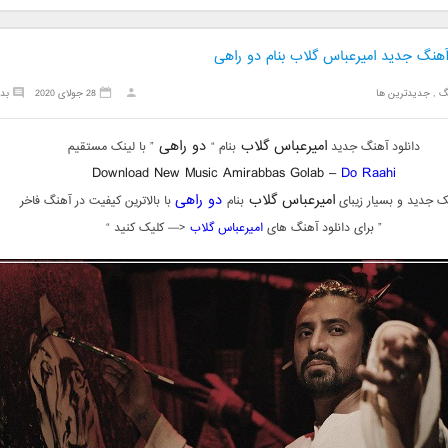
آهنگ جدید امیرعباس گلاب بنام دو راهی
گ
,
جدیدترین ها
28 جولای 2020
بد
امیرعباس گلاب
دو راهی
دانلود آهنگ جدید
بنام “
” با لینک مستقیم
Download New Music Amirabbas Golab –
Do Raahi
امیرعباس گلاب
دو راهی
ک جدید و بسیار زیبای
بنام
با بالاترین کیفیت در آهنگ فاخر
” برای دانلود آهنگ های
امیرعباس گلاب
<— کلیک کنید “