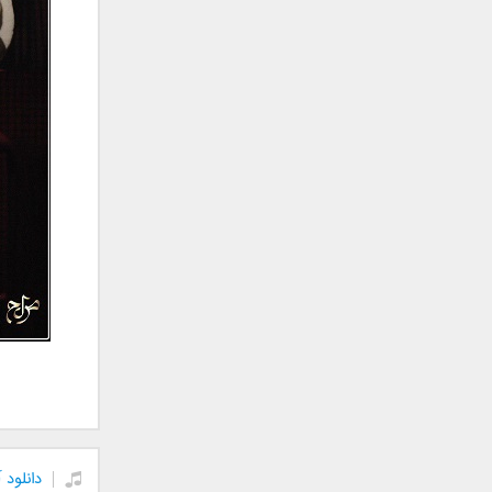
جمشید
حامد پهلان
حامد زمانی
حامد محضرنیا
حبیب
حسین توکلی
حمید اصغری
حمید طالب زاده
حمید عسکری
رامین بی باک
رستاک
رضا شیری
رضا صادقی
رضا یزدانی
روزبه نعمت الهی
زانیار خسروی
دانلود
سالار عقیلی