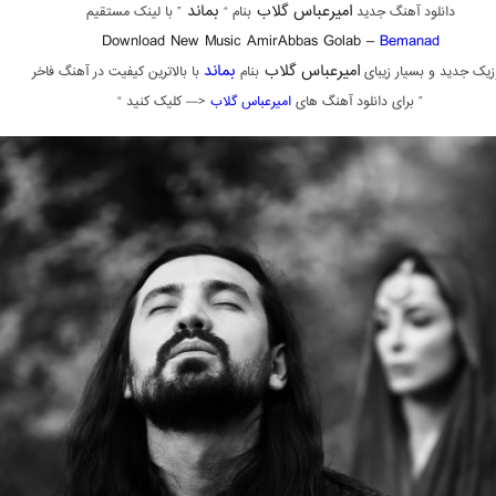
امیرعباس گلاب
بماند
دانلود آهنگ جدید
بنام “
” با لینک مستقیم
Download New Music AmirAbbas Golab –
Bemanad
امیرعباس گلاب
بماند
زیک جدید و بسیار زیبای
بنام
با بالاترین کیفیت در آهنگ فاخر
” برای دانلود آهنگ های
امیرعباس گلاب
<— کلیک کنید “