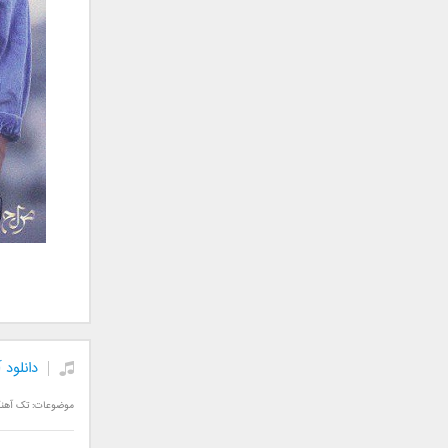
علی تکتا
علی رها
علی رهبری
علی عباسی
علی عبدالمالکی
علی لهراسبی
علی هایپر
علیرضا روزگار
علیرضا طلیسچی
علیرضا قربانی
عماد
عماد طالب زاده
فاتح نورایی
فتاح فتحی
دانلود 
فرشید امین
فرهاد جواهر کلام
موضوعات:
تک آهن
فرهاد دهقان