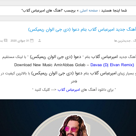
نگ جدید رضا
دانلود آهنگ جدید علی
دانلود آهنگ جدید مهدی
دانلود آهنگ ج
شما اینجا هستید :
صفحه اصلی
»
برچسب "اهنگ های امیرعباس گلاب"
بنام نگار
لهراسبی بنام صورت
یراحی بنام اسرار
فرزین بنام
 آهنگ جدید امیرعباس گلاب بنام دعوا (دی جی الوان ریمیکس)
گ
,
جدیدترین ها
31 جولای 2020
بد
امیرعباس گلاب
دعوا (دی جی الوان ریمیکس)
 آهنگ جدید
بنام “
” با لینک مستقیم
Download New Music AmirAbbas Golab –
Davaa (Dj Elvan Remix)
امیرعباس گلاب
دعوا (دی جی الوان ریمیکس)
بسیار زیبای
بنام
با بالاترین کیفیت در
فاخر
” برای دانلود آهنگ های
امیرعباس گلاب
<— کلیک کنید “