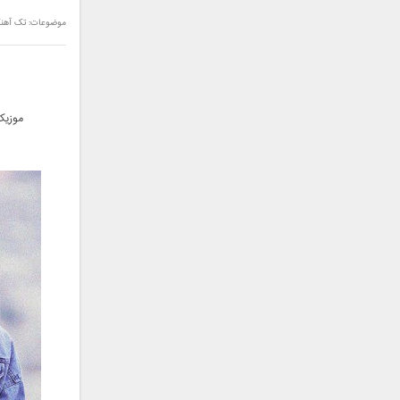
سامان جلیلی
موضوعات:
تک آهن
سعید شهروز
سعید مدرس
سیامک عباسی
سیاوش قمصری
موزیک
سیروان خسروی
سینا بهداد
سینا حجازی
سینا سرلک
شاهین جمشیدپور
شهاب رمضان
شهرام شکوهی
علی ارشدی
علی اصحابی
علی بابا
علی باقری
علی پیشتاز