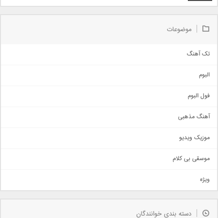
موضوعات
تک آهنگ
آهنگ شاد
البوم
غمگین
اجتماعی
فول البوم
آهنگ عاشقانه
آهنگ مذهبی
حماسی
اذری
موزیک ویدیو
سنتی
اهنگ بندرعباسی
موسقی بی کلام
تیتراژ
ویژه
دمو
مذهبی
به زودی
دسته بندی خوانندگان
جدیدترین ها