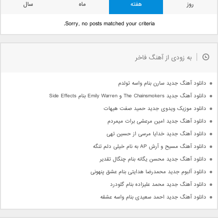
روز
هفته
ماه
سال
Sorry, no posts matched your criteria.
به زودی از آهنگ فاخر
دانلود آهنگ جدید سارن بنام واسه تولدم
دانلود آهنگ جدید The Chainsmokers و Emily Warren بنام Side Effects
دانلود موزیک ویدوی جدید حمید صفت هیهات
دانلود آهنگ جدید امین مرعشی برات میمردم
دانلود آهنگ جدید خدایا مرسی از حسین تهی
دانلود آهنگ مسیح و آرش AP به نام خیلی دلم تنگه
دانلود آهنگ جدید محسن یگانه بنام چنگال تقدیر
دانلود آلبوم جدید محمدرضا هدایتی بنام عشق پنهونی
دانلود آهنگ جدید محمد علیزاده بنام گلودرد
دانلود آهنگ جدید احمد سعیدی بنام واسه عشقه