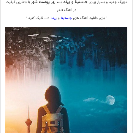
جاستینا و پرند
زیر پوست شهر
موزیک جدید و بسیار زیبای
بنام
با بالاترین کیفیت
در آهنگ فاخر
” برای دانلود آهنگ های
جاستینا
و
پرند
<— کلیک کنید “