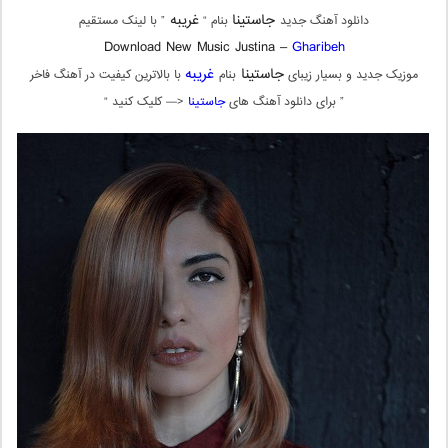
جاستینا
غریبه
دانلود آهنگ جدید
بنام “
” با لینک مستقیم
Download New Music Justina –
Gharibeh
جاستینا
غریبه
موزیک جدید و بسیار زیبای
بنام
با بالاترین کیفیت در آهنگ فاخر
” برای دانلود آهنگ های
جاستینا
<— کلیک کنید “