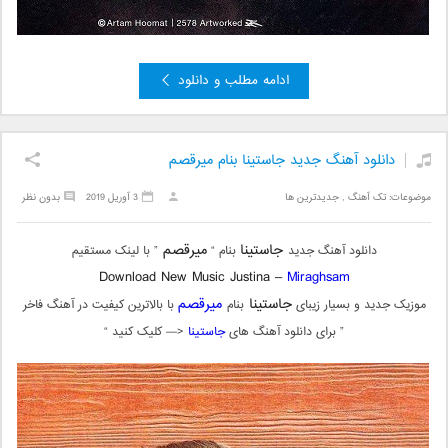
ادامه مطلب و دانلود
دانلود آهنگ جدید جاستینا بنام میرقصم
موضوعات:
تک آهنگ
,
جدیدترین ها
3 آوریل 2019
بدون نظر
جاستینا
میرقصم
دانلود آهنگ جدید
بنام “
” با لینک مستقیم
Download New Music Justina –
Miraghsam
جاستینا
میرقصم
موزیک جدید و بسیار زیبای
بنام
با بالاترین کیفیت در آهنگ فاخر
” برای دانلود آهنگ های
جاستینا
<— کلیک کنید “