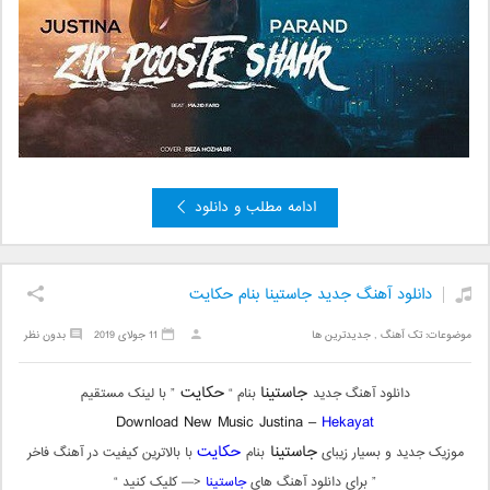
ادامه مطلب و دانلود
دانلود آهنگ جدید جاستینا بنام حکایت
موضوعات:
تک آهنگ
,
جدیدترین ها
11 جولای 2019
بدون نظر
جاستینا
حکایت
دانلود آهنگ جدید
بنام “
” با لینک مستقیم
Download New Music Justina –
Hekayat
جاستینا
حکایت
موزیک جدید و بسیار زیبای
بنام
با بالاترین کیفیت در آهنگ فاخر
” برای دانلود آهنگ های
جاستینا
<— کلیک کنید “