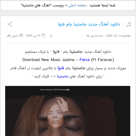
دانلود آهنگ جدید بهنام
دانلود آهنگ جدید علی
شما اینجا هستید :
صفحه اصلی
»
برچسب "اهنگ های جاستینا"
بانی بنام قرص قمر 2
یاسینی بنام دورترین نزدیک
دانلود آهنگ جدید جاستینا بنام فتوا
موضوعات:
تک آهنگ
,
جدیدترین ها
31 می 2020
بدون نظر
جاستینا
فتوا
دانلود آهنگ جدید
بنام “
” با لینک مستقیم
Download New Music Justina –
Fatva
(Ft Faravaz)
جاستینا
فتوا
موزیک جدید و بسیار زیبای
بنام
با بالاترین کیفیت در آهنگ فاخر
” برای دانلود آهنگ های
جاستینا
<— کلیک کنید “