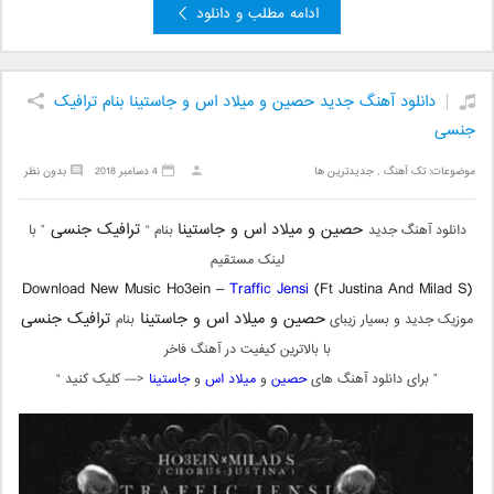
ادامه مطلب و دانلود
دانلود آهنگ جدید حصین و میلاد اس و جاستینا بنام ترافیک
جنسی
موضوعات:
تک آهنگ
,
جدیدترین ها
4 دسامبر 2018
بدون نظر
حصین و میلاد اس و جاستینا
ترافیک جنسی
دانلود آهنگ جدید
بنام “
” با
لینک مستقیم
Download New Music Ho3ein –
Traffic Jensi
(Ft Justina And Milad S)
حصین و میلاد اس و جاستینا
ترافیک جنسی
موزیک جدید و بسیار زیبای
بنام
با بالاترین کیفیت در آهنگ فاخر
” برای دانلود آهنگ های
حصین
و
میلاد اس
و
جاستینا
<— کلیک کنید “