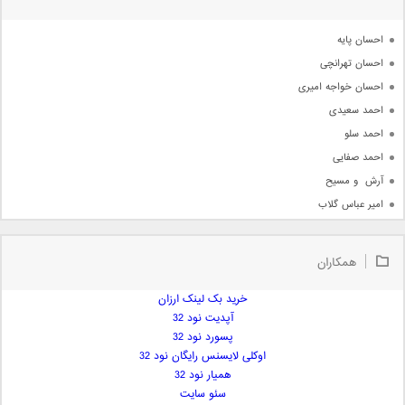
آرشیو
احسان پایه
احسان تهرانچی
احسان خواجه امیری
احمد سعیدی
احمد سلو
احمد صفایی
آرش  و مسیح
امیر عباس گلاب
امیر عظیمی
امیر علی
همکاران
امیر فرجام
امیر مسعود
خرید بک لینک ارزان
آپدیت نود 32
امیر وکیلی
پسورد نود 32
امیر یگانه
اوکلی لایسنس رایگان نود 32
امین حبیبی
همیار نود 32
امین رستمی
سئو سایت