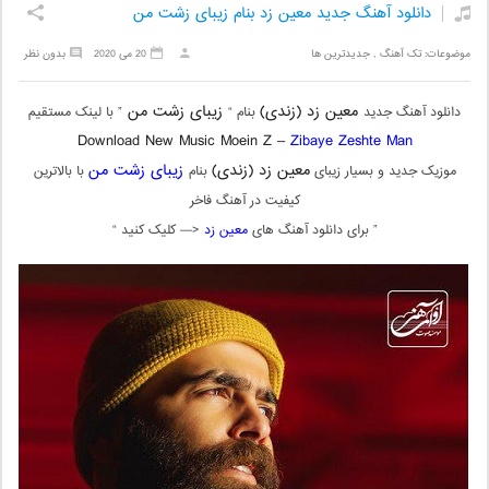
دانلود آهنگ جدید معین زد بنام زیبای زشت من
موضوعات:
تک آهنگ
,
جدیدترین ها
20 می 2020
بدون نظر
معین زد (زندی)
زیبای زشت من
دانلود آهنگ جدید
بنام “
” با لینک مستقیم
Download New Music Moein Z –
Zibaye Zeshte Man
معین زد (زندی)
زیبای زشت من
موزیک جدید و بسیار زیبای
بنام
با بالاترین
کیفیت در آهنگ فاخر
” برای دانلود آهنگ های
معین زد
<— کلیک کنید “