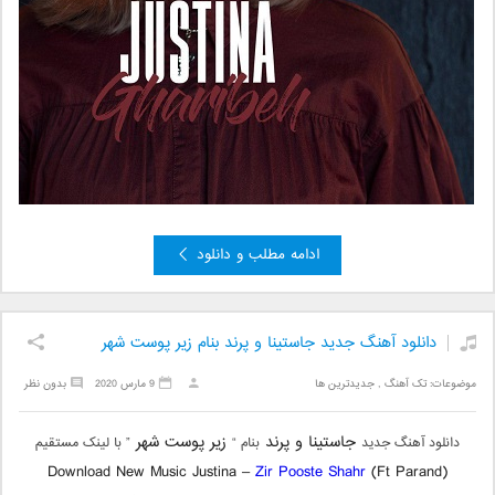
ادامه مطلب و دانلود
دانلود آهنگ جدید جاستینا و پرند بنام زیر پوست شهر
موضوعات:
تک آهنگ
,
جدیدترین ها
9 مارس 2020
بدون نظر
جاستینا و پرند
زیر پوست شهر
دانلود آهنگ جدید
بنام “
” با لینک مستقیم
Download New Music Justina –
Zir Pooste Shahr
(Ft Parand)