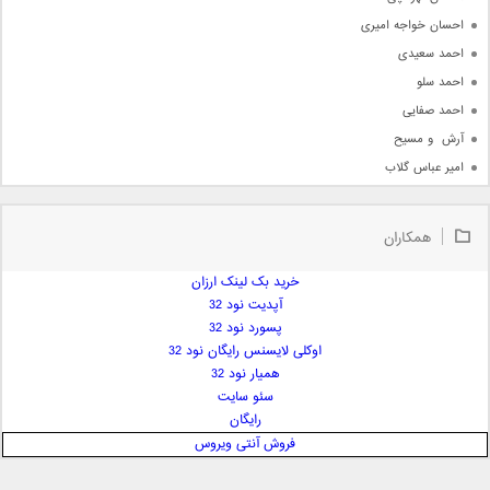
احسان خواجه امیری
احمد سعیدی
احمد سلو
احمد صفایی
آرش  و مسیح
امیر عباس گلاب
امیر عظیمی
امیر علی
همکاران
امیر فرجام
امیر مسعود
خرید بک لینک ارزان
آپدیت نود 32
امیر وکیلی
پسورد نود 32
امیر یگانه
اوکلی لایسنس رایگان نود 32
امین حبیبی
همیار نود 32
امین رستمی
سئو سایت
رایگان
امین فیاض
فروش آنتی ویروس
ایمان غلامی
ایمان فلاح