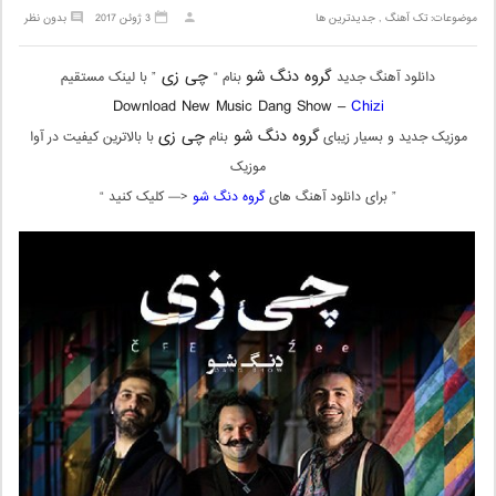
موضوعات:
تک آهنگ
,
جدیدترین ها
3 ژوئن 2017
بدون نظر
گروه دنگ شو
چی زی
دانلود آهنگ جدید
بنام “
” با لینک مستقیم
Download New Music Dang Show –
Chizi
گروه دنگ شو
چی زی
موزیک جدید و بسیار زیبای
بنام
با بالاترین کیفیت در آوا
موزیک
” برای دانلود آهنگ های
گروه دنگ شو
<— کلیک کنید “