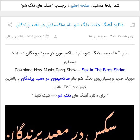
دانلود آهنگ جدید بهنام
دانلود آهنگ جدید علی
شما اینجا هستید :
صفحه اصلی
»
برچسب "اهنگ های دنگ شو"
بانی بنام قرص قمر 2
یاسینی بنام دورترین نزدیک
دانلود آهنگ جدید دنگ شو بنام ساکسیفون در معبد پرندگان
موضوعات:
تک آهنگ
,
جدیدترین ها
9 جولای 2020
بدون نظر
دنگ شو
ساکسیفون در معبد پرندگان
دانلود آهنگ جدید
بنام “
” با لینک
مستقیم
Download New Music Dang Show –
Sax In The Birds Shrine
دنگ شو
ساکسیفون در معبد پرندگان
موزیک جدید و بسیار زیبای
بنام
با بالاترین
کیفیت در آهنگ فاخر
” برای دانلود آهنگ های
دنگ شو
<— کلیک کنید “