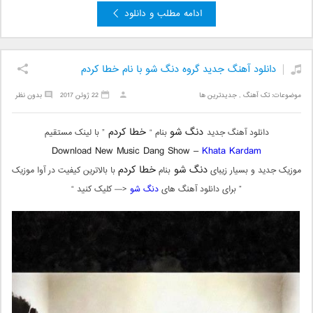
ادامه مطلب و دانلود
دانلود آهنگ جدید گروه دنگ شو با نام خطا کردم
موضوعات:
تک آهنگ
,
جدیدترین ها
22 ژوئن 2017
بدون نظر
دنگ شو
خطا کردم
دانلود آهنگ جدید
بنام “
” با لینک مستقیم
Download New Music Dang Show –
Khata Kardam
دنگ شو
خطا کردم
موزیک جدید و بسیار زیبای
بنام
با بالاترین کیفیت در آوا موزیک
” برای دانلود آهنگ های
دنگ شو
<— کلیک کنید “