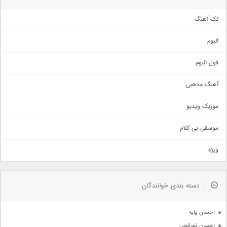
تک آهنگ
آهنگ شاد
البوم
غمگین
اجتماعی
فول البوم
آهنگ عاشقانه
آهنگ مذهبی
حماسی
اذری
موزیک ویدیو
سنتی
اهنگ بندرعباسی
موسقی بی کلام
تیتراژ
ویژه
دمو
مذهبی
به زودی
دسته بندی خوانندگان
جدیدترین ها
آرشیو
احسان پایه
احسان تهرانچی