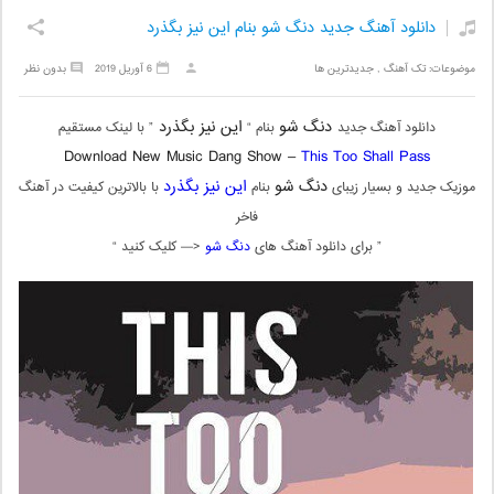
دانلود آهنگ جدید دنگ شو بنام این نیز بگذرد
موضوعات:
تک آهنگ
,
جدیدترین ها
6 آوریل 2019
بدون نظر
دنگ شو
این نیز بگذرد
دانلود آهنگ جدید
بنام “
” با لینک مستقیم
Download New Music Dang Show –
This Too Shall Pass
دنگ شو
این نیز بگذرد
موزیک جدید و بسیار زیبای
بنام
با بالاترین کیفیت در آهنگ
فاخر
” برای دانلود آهنگ های
دنگ شو
<— کلیک کنید “