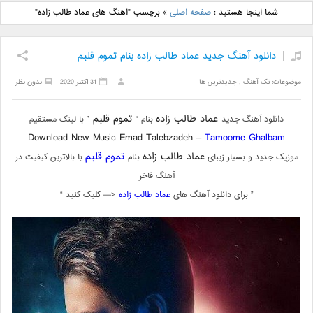
دانلود آهنگ جدید بهنام
دانلود آهنگ جدید علی
شما اینجا هستید :
صفحه اصلی
»
برچسب "اهنگ های عماد طالب زاده"
بانی بنام قرص قمر 2
یاسینی بنام دورترین نزدیک
دانلود آهنگ جدید عماد طالب زاده بنام تموم قلبم
موضوعات:
تک آهنگ
,
جدیدترین ها
31 اکتبر 2020
بدون نظر
عماد طالب زاده
تموم قلبم
دانلود آهنگ جدید
بنام “
” با لینک مستقیم
Download New Music Emad Talebzadeh –
Tamoome Ghalbam
عماد طالب زاده
تموم قلبم
موزیک جدید و بسیار زیبای
بنام
با بالاترین کیفیت در
آهنگ فاخر
” برای دانلود آهنگ های
عماد طالب زاده
<— کلیک کنید “