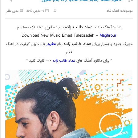
موضوعات:
آهنگ شاد
19 مارس 2019
بدون نظر
عماد طالب زاده
مغرور
دانلود آهنگ جدید
بنام “
” با لینک مستقیم
Download New Music Emad Talebzadeh –
Maghrour
عماد طالب زاده
مغرور
موزیک جدید و بسیار زیبای
بنام
با بالاترین کیفیت در آهنگ
فاخر
” برای دانلود آهنگ های
عماد طالب زاده
<— کلیک کنید “