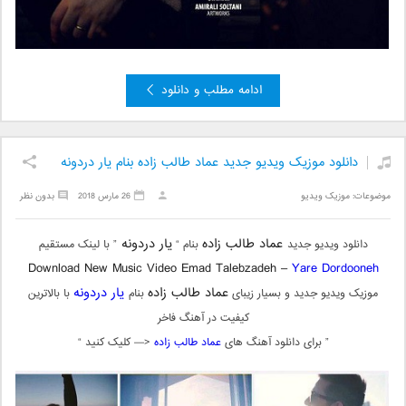
ادامه مطلب و دانلود
دانلود موزیک ویدیو جدید عماد طالب زاده بنام یار دردونه
موضوعات:
موزیک ویدیو
26 مارس 2018
بدون نظر
عماد طالب زاده
یار دردونه
دانلود ویدیو جدید
بنام “
” با لینک مستقیم
Download New Music Video Emad Talebzadeh –
Yare Dordooneh
عماد طالب زاده
یار دردونه
موزیک ویدیو جدید و بسیار زیبای
بنام
با بالاترین
کیفیت در آهنگ فاخر
” برای دانلود آهنگ های
عماد طالب زاده
<— کلیک کنید “