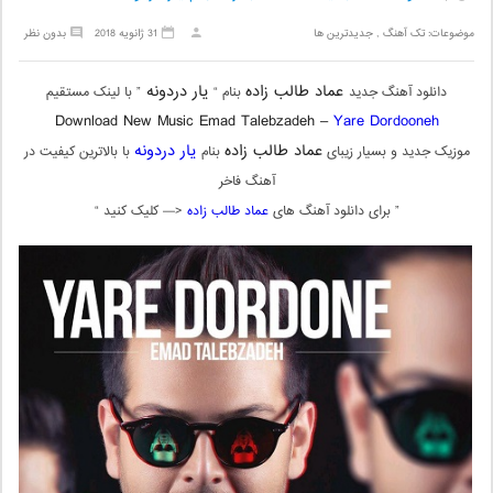
موضوعات:
تک آهنگ
,
جدیدترین ها
31 ژانویه 2018
بدون نظر
عماد طالب زاده
یار دردونه
دانلود آهنگ جدید
بنام “
” با لینک مستقیم
Download New Music Emad Talebzadeh –
Yare Dordooneh
عماد طالب زاده
یار دردونه
موزیک جدید و بسیار زیبای
بنام
با بالاترین کیفیت در
آهنگ فاخر
” برای دانلود آهنگ های
عماد طالب زاده
<— کلیک کنید “