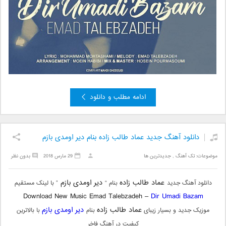
ادامه مطلب و دانلود
دانلود آهنگ جدید عماد طالب زاده بنام دیر اومدی بازم
موضوعات:
تک آهنگ
,
جدیدترین ها
29 مارس 2018
بدون نظر
عماد طالب زاده
دیر اومدی بازم
دانلود آهنگ جدید
بنام “
” با لینک مستقیم
Download New Music Emad Talebzadeh –
Dir Umadi Bazam
عماد طالب زاده
دیر اومدی بازم
موزیک جدید و بسیار زیبای
بنام
با بالاترین
کیفیت در آهنگ فاخر