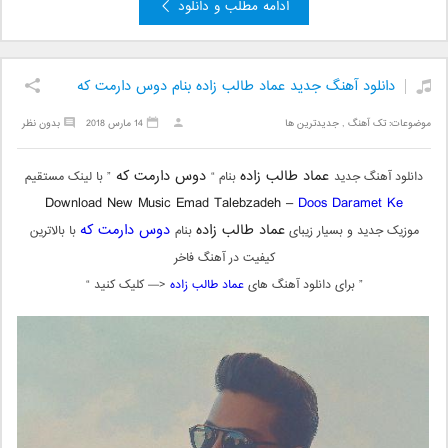
ادامه مطلب و دانلود
دانلود آهنگ جدید عماد طالب زاده بنام دوس دارمت که
موضوعات:
تک آهنگ
,
جدیدترین ها
14 مارس 2018
بدون نظر
عماد طالب زاده
دوس دارمت که
دانلود آهنگ جدید
بنام “
” با لینک مستقیم
Download New Music Emad Talebzadeh –
Doos Daramet Ke
عماد طالب زاده
دوس دارمت که
موزیک جدید و بسیار زیبای
بنام
با بالاترین
کیفیت در آهنگ فاخر
” برای دانلود آهنگ های
عماد طالب زاده
<— کلیک کنید “