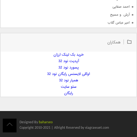
احمد صفایی
آرش  و مسیح
امیر عباس گلاب
امیر عظیمی
امیر علی
همکاران
امیر فرجام
امیر مسعود
خرید بک لینک ارزان
آپدیت نود 32
امیر وکیلی
پسورد نود 32
امیر یگانه
اوکلی لایسنس رایگان نود 32
امین حبیبی
همیار نود 32
امین رستمی
سئو سایت
رایگان
امین فیاض
ایمان غلامی
ایمان فلاح
بابک جهانبخش
Designed By
baharseo
بابک رادمنش
Copyright 2010-2021 | Allright Reserved by viagrawuet.com
بابک مافی