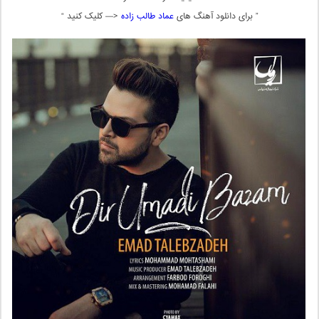
” برای دانلود آهنگ های
عماد طالب زاده
<— کلیک کنید “