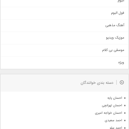
البوم
غمگین
اجتماعی
فول البوم
آهنگ عاشقانه
آهنگ مذهبی
حماسی
اذری
موزیک ویدیو
سنتی
اهنگ بندرعباسی
موسقی بی کلام
تیتراژ
ویژه
دمو
مذهبی
به زودی
دسته بندی خوانندگان
جدیدترین ها
آرشیو
احسان پایه
احسان تهرانچی
احسان خواجه امیری
احمد سعیدی
احمد سلو