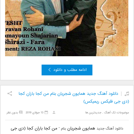
ادامه مطلب و دانلود
دانلود آهنگ جدید همایون شجریان بنام من کجا باران کجا
(دی جی فلیکس ریمیکس)
موضوعات:
تک آهنگ
,
جدیدترین ها
13 جولای 2019
بدون نظر
همایون شجریان
من کجا باران کجا (دی جی
دانلود آهنگ جدید
بنام “