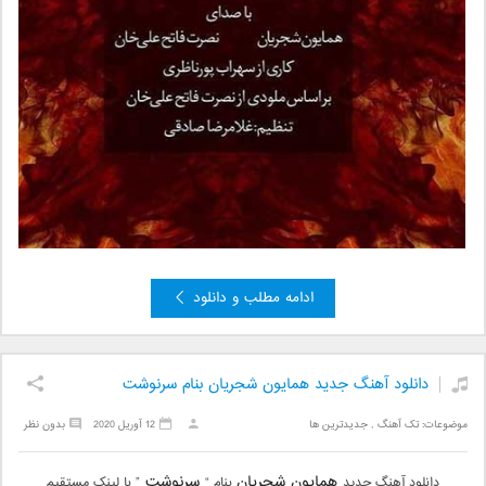
ادامه مطلب و دانلود
دانلود آهنگ جدید همایون شجریان بنام سرنوشت
موضوعات:
تک آهنگ
,
جدیدترین ها
12 آوریل 2020
بدون نظر
همایون شجریان
سرنوشت
دانلود آهنگ جدید
بنام “
” با لینک مستقیم