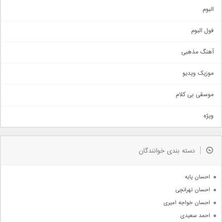
آهنگ شاد
البوم
غمگین
اجتماعی
فول البوم
آهنگ عاشقانه
آهنگ مذهبی
حماسی
اذری
موزیک ویدیو
سنتی
اهنگ بندرعباسی
موسقی بی کلام
تیتراژ
ویژه
دمو
مذهبی
به زودی
دسته بندی خوانندگان
جدیدترین ها
آرشیو
احسان پایه
احسان تهرانچی
احسان خواجه امیری
احمد سعیدی