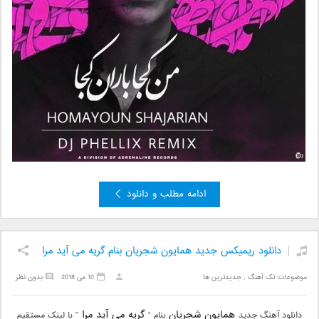
ادامه مطلب و دانلود
دانلود ریمیکس جدید همایون شجریان بنام گریه می آید مرا
موضوعات:
تک آهنگ
,
جدیدترین ها
10 می 2018
بدون نظر
همایون شجریان
گریه می آید مرا
دانلود آهنگ جدید
بنام “
” با لینک مستقیم