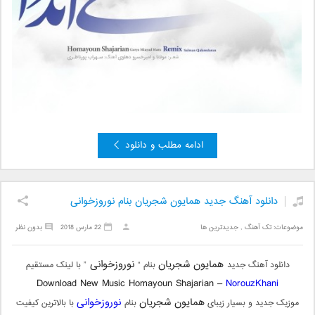
ادامه مطلب و دانلود
دانلود آهنگ جدید همایون شجریان بنام نوروزخوانی
موضوعات:
تک آهنگ
,
جدیدترین ها
22 مارس 2018
بدون نظر
همایون شجریان
نوروزخوانی
دانلود آهنگ جدید
بنام “
” با لینک مستقیم
Download New Music Homayoun Shajarian –
NorouzKhani
همایون شجریان
نوروزخوانی
موزیک جدید و بسیار زیبای
بنام
با بالاترین کیفیت