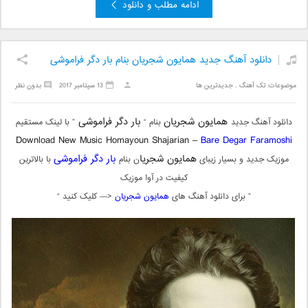
ادامه مطلب و دانلود
دانلود آهنگ جدید همایون شجریان بنام بار دگر فراموشی
موضوعات:
تک آهنگ
,
جدیدترین ها
13 سپتامبر 2017
بدون نظر
همایون شجریان
بار دگر فراموشی
دانلود آهنگ جدید
بنام “
” با لینک مستقیم
Download New Music Homayoun Shajarian –
Bare Degar Faramoshi
همایون شجریا
بار دگر فراموشی
موزیک جدید و بسیار زیبای
ن بنام
با بالاترین
کیفیت در آوا موزیک
” برای دانلود آهنگ های
همایون شجریان
<— کلیک کنید “