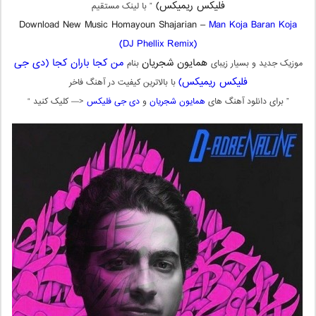
فلیکس ریمیکس)
” با لینک مستقیم
Download New Music Homayoun Shajarian –
Man Koja Baran Koja
(DJ Phellix Remix)
همایون شجریان
من کجا باران کجا (دی جی
موزیک جدید و بسیار زیبای
بنام
فلیکس ریمیکس)
با بالاترین کیفیت در آهنگ فاخر
” برای دانلود آهنگ های
همایون شجریان
و
دی جی فلیکس
<— کلیک کنید “