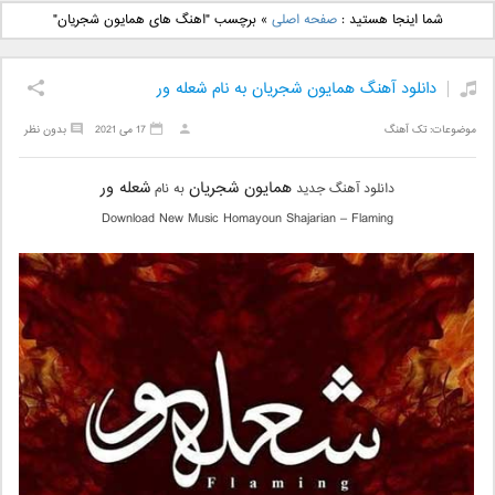
دانلود آهنگ جدید بهنام
دانلود آهنگ جدید علی
شما اینجا هستید :
صفحه اصلی
»
برچسب "اهنگ های همایون شجریان"
بانی بنام قرص قمر 2
یاسینی بنام دورترین نزدیک
دانلود آهنگ همایون شجریان به نام شعله ور
موضوعات:
تک آهنگ
17 می 2021
بدون نظر
همایون شجریان
شعله ور
دانلود آهنگ جدید
به نام
Download New Music Homayoun Shajarian – Flaming