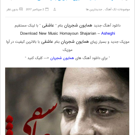
موضوعات:
تک آهنگ
,
جدیدترین ها
2 سپتامبر 2017
بدون نظر
همایون شجریان
عاشقی
دانلود آهنگ جدید
بنام “
” با لینک مستقیم
Download New Music Homayoun Shajarian –
Asheghi
همایون شجریان
عاشقی
موزیک جدید و بسیار زیبای
بنام
با بالاترین کیفیت در آوا
موزیک
” برای دانلود آهنگ های
همایون شجریان
<— کلیک کنید “