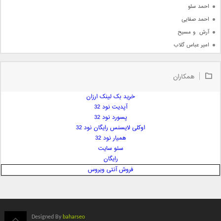
احمد سلو
احمد صفایی
آرش  و مسیح
امیر عباس گلاب
امیر عظیمی
امیر علی
همکاران
امیر فرجام
امیر مسعود
خرید بک لینک ارزان
آپدیت نود 32
امیر وکیلی
پسورد نود 32
امیر یگانه
اوکلی لایسنس رایگان نود 32
امین حبیبی
همیار نود 32
امین رستمی
سئو سایت
رایگان
امین فیاض
فروش آنتی ویروس
ایمان غلامی
ایمان فلاح
بابک جهانبخش
بابک رادمنش
Designed By
baharseo