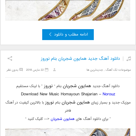
ادامه مطلب و دانلود
دانلود آهنگ جدید همایون شجریان بنام نوروز
موضوعات:
تک آهنگ
,
جدیدترین ها
22 مارس 2018
بدون نظر
همایون شجریان
نوروز
دانلود آهنگ جدید
بنام “
” با لینک مستقیم
Download New Music Homayoun Shajarian –
Norouz
همایون شجریان
نوروز
موزیک جدید و بسیار زیبای
بنام
با بالاترین کیفیت در آهنگ
فاخر
” برای دانلود آهنگ های
همایون شجریان
<— کلیک کنید “