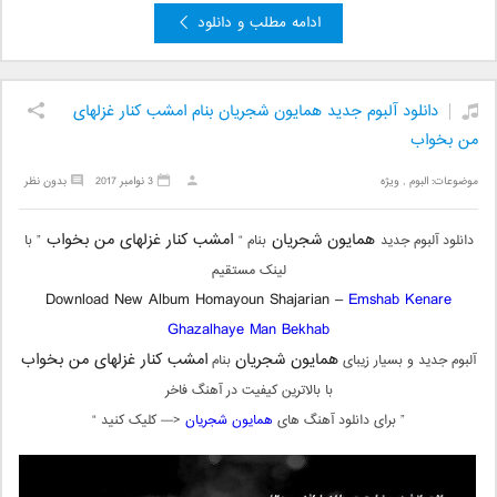
ادامه مطلب و دانلود
دانلود آلبوم جدید همایون شجریان بنام امشب کنار غزلهای
من بخواب
موضوعات:
البوم
,
ویژه
3 نوامبر 2017
بدون نظر
همایون شجریان
امشب کنار غزلهای من بخواب
دانلود آلبوم جدید
بنام “
” با
لینک مستقیم
Download New Album Homayoun Shajarian –
Emshab Kenare
Ghazalhaye Man Bekhab
همایون شجریان
امشب کنار غزلهای من بخواب
آلبوم جدید و بسیار زیبای
بنام
با بالاترین کیفیت در آهنگ فاخر
” برای دانلود آهنگ های
همایون شجریان
<— کلیک کنید “