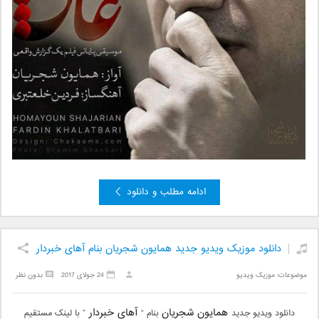
ادامه مطلب و دانلود
دانلود موزیک ویدیو جدید همایون شجریان بنام آهای خبردار
موضوعات:
موزیک ویدیو
24 جولای 2017
بدون نظر
همایون شجریان
آهای خبردار
دانلود ویدیو جدید
بنام “
” با لینک مستقیم