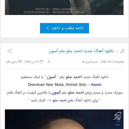
ادامه مطلب و دانلود
دانلود آهنگ جدید احمد سلو بنام آسون
موضوعات:
تک آهنگ
,
جدیدترین ها
23 می 2020
بدون نظر
احمد سلو
آسون
دانلود آهنگ جدید
بنام “
” با لینک مستقیم
Download New Music Ahmad Solo –
Asoon
احمد سلو
آسون
موزیک جدید و بسیار زیبای
بنام
با بالاترین کیفیت در آهنگ فاخز
” برای دانلود آهنگ های
احمد سلو
<— کلیک کنید “