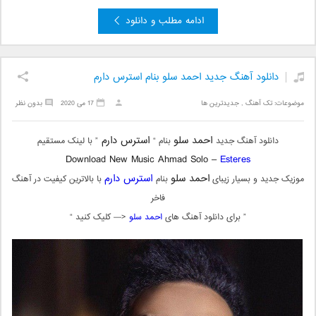
ادامه مطلب و دانلود
دانلود آهنگ جدید احمد سلو بنام استرس دارم
موضوعات:
تک آهنگ
,
جدیدترین ها
17 می 2020
بدون نظر
احمد سلو
استرس دارم
دانلود آهنگ جدید
بنام “
” با لینک مستقیم
Download New Music Ahmad Solo –
Esteres
احمد سلو
استرس دارم
موزیک جدید و بسیار زیبای
بنام
با بالاترین کیفیت در آهنگ
فاخر
” برای دانلود آهنگ های
احمد سلو
<— کلیک کنید “