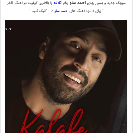
احمد سلو
کلافه
موزیک جدید و بسیار زیبای
بنام
با بالاترین کیفیت در آهنگ فاخر
” برای دانلود آهنگ های
احمد سلو
<— کلیک کنید “