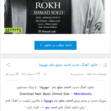
ادامه مطلب و دانلود
دانلود آهنگ جديد احمد سولو بنام مهربونا
موضوعات:
تک آهنگ
,
جدیدترین ها
17 دسامبر 2017
بدون نظر
احمد سلو
مهربونا
دانلود آهنگ جدید
بنام “
” با لینک مستقیم
Download New Music Ahmad Solo –
Mehraboona
احمد سلو
مهربونا
موزیک جدید و بسیار زیبای
بنام
با بالاترین کیفیت در آهنگ فاخر
” برای دانلود آهنگ های
احمد سلو
<— کلیک کنید “