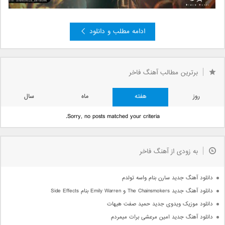
ادامه مطلب و دانلود
»
2
صفحه 1 از 2
1
برترین مطالب آهنگ فاخر
روز
هفته
ماه
سال
Sorry, no posts matched your criteria.
به زودی از آهنگ فاخر
دانلود آهنگ جدید سارن بنام واسه تولدم
دانلود آهنگ جدید The Chainsmokers و Emily Warren بنام Side Effects
دانلود موزیک ویدوی جدید حمید صفت هیهات
دانلود آهنگ جدید امین مرعشی برات میمردم