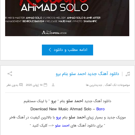
ادامه مطلب و دانلود
دانلود آهنگ جدید احمد سلو بنام برو
موضوعات:
تک آهنگ
,
جدیدترین ها
14 ژوئن 2020
بدون نظر
احمد سلو
برو
دانلود آهنگ جدید
بنام “
” با لینک مستقیم
Download New Music Ahmad Solo –
Boro
احمد سلو
برو
موزیک جدید و بسیار زیبای
بنام
با بالاترین کیفیت در آهنگ فاخر
” برای دانلود آهنگ های
احمد سلو
<— کلیک کنید “