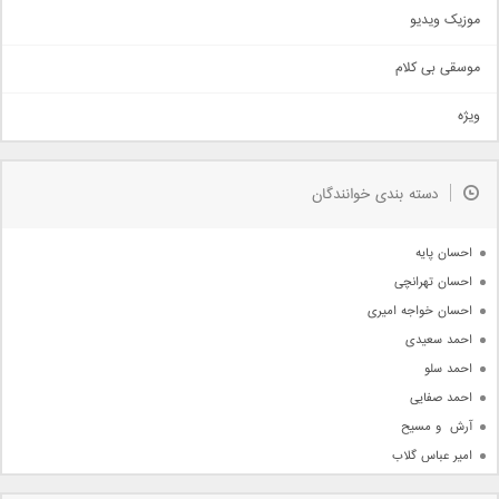
اذری
موزیک ویدیو
سنتی
اهنگ بندرعباسی
موسقی بی کلام
تیتراژ
ویژه
دمو
مذهبی
به زودی
دسته بندی خوانندگان
جدیدترین ها
آرشیو
احسان پایه
احسان تهرانچی
احسان خواجه امیری
احمد سعیدی
احمد سلو
احمد صفایی
آرش  و مسیح
امیر عباس گلاب
امیر عظیمی