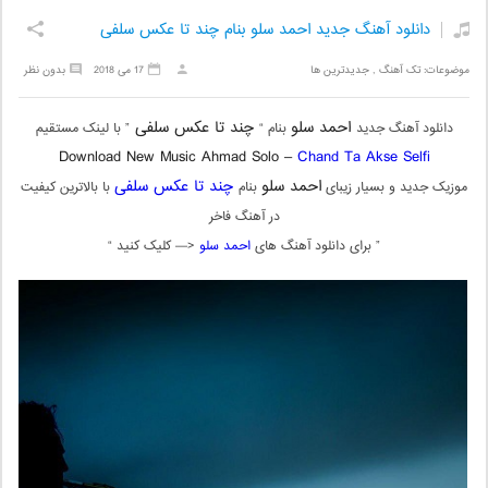
دانلود آهنگ جدید احمد سلو بنام چند تا عکس سلفی
موضوعات:
تک آهنگ
,
جدیدترین ها
17 می 2018
بدون نظر
احمد سلو
چند تا عکس سلفی
دانلود آهنگ جدید
بنام “
” با لینک مستقیم
Download New Music Ahmad Solo –
Chand Ta Akse Selfi
احمد سلو
چند تا عکس سلفی
موزیک جدید و بسیار زیبای
بنام
با بالاترین کیفیت
در آهنگ فاخر
” برای دانلود آهنگ های
احمد سلو
<— کلیک کنید “