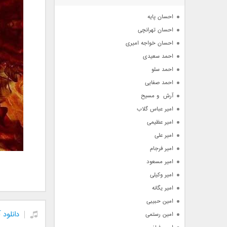
آرشیو
احسان پایه
احسان تهرانچی
احسان خواجه امیری
احمد سعیدی
احمد سلو
احمد صفایی
آرش  و مسیح
امیر عباس گلاب
امیر عظیمی
امیر علی
امیر فرجام
امیر مسعود
امیر وکیلی
امیر یگانه
امین حبیبی
دانلود
امین رستمی