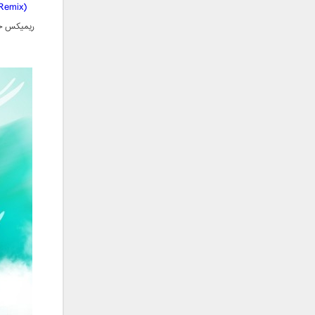
فریبرز خاتمی
Remix)
فریدون آسرایی
ریمیکس جد
قاسم افشار
کامران مولایی
کامران و هومن
کوروش صنعتی
مازیار فلاحی
ماهان بهرام خان
مجید اخشابی
مجید خراطها
مجید یحیایی
محسن ابراهیم زاده
محسن چاوشی
محسن یاحقی
محسن یگانه
محمد اصفهانی
محمدرضا هدایتی
محمد علیزاده