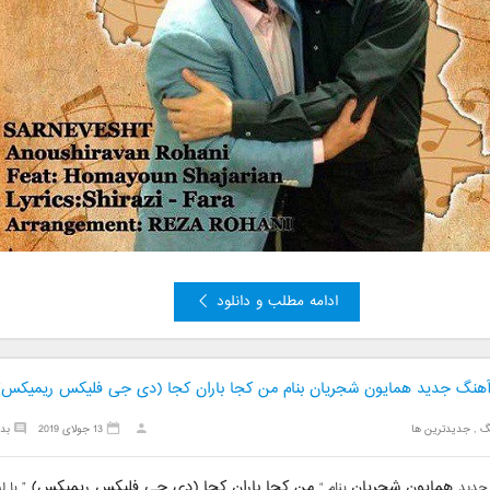
ادامه مطلب و دانلود
 آهنگ جدید همایون شجریان بنام من کجا باران کجا (دی جی فلیکس ریمیکس)
گ
,
جدیدترین ها
13 جولای 2019
بد
همایون شجریان
من کجا باران کجا (دی جی فلیکس ریمیکس)
 جدید
بنام “
” با 