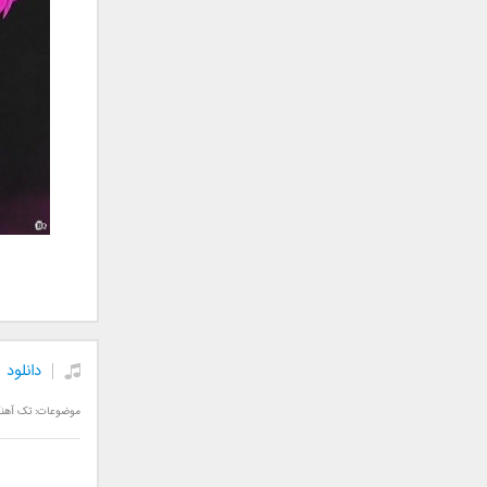
علی تکتا
علی رها
علی رهبری
علی عباسی
علی عبدالمالکی
علی لهراسبی
علی هایپر
علیرضا روزگار
علیرضا طلیسچی
علیرضا قربانی
عماد
عماد طالب زاده
فاتح نورایی
دانلود
فتاح فتحی
فرشید امین
موضوعات:
تک آهن
فرهاد جواهر کلام
فرهاد دهقان