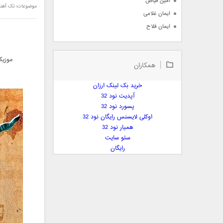
امین فیاض
موضوعات:
تک آهن
ایمان غلامی
ایمان فلاح
بابک جهانبخش
بابک رادمنش
موزیک
همکاران
بابک مافی
باراد
خرید بک لینک ارزان
بنیامین بهادری
آپدیت نود 32
بهراد شهریاری
پسورد نود 32
اوکلی لایسنس رایگان نود 32
بهنام صفوی
همیار نود 32
بهنام علمشاهی
سئو سایت
 پارسا صدیق
رایگان
پارسا چیلیک
پازل بند
پویا
پویا سالکی
پویان
پیمان زارعی