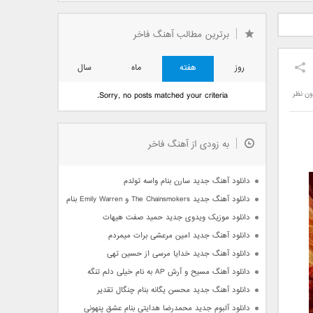
دید فرزاد
دانلود آهنگ جدید بهنام
دانلود آهنگ جدید علی
 آتیش
بانی بنام قرص قمر 2
یاسینی بنام دورترین نزدیک
برترین مطالب آهنگ فاخر
روز
هفته
ماه
سال
ون نظر
Sorry, no posts matched your criteria.
به زودی از آهنگ فاخر
دانلود آهنگ جدید سارن بنام واسه تولدم
دانلود آهنگ جدید The Chainsmokers و Emily Warren بنام Side Effects
دانلود موزیک ویدوی جدید حمید صفت هیهات
دانلود آهنگ جدید امین مرعشی برات میمردم
دانلود آهنگ جدید خدایا مرسی از حسین تهی
دانلود آهنگ مسیح و آرش AP به نام خیلی دلم تنگه
دانلود آهنگ جدید محسن یگانه بنام چنگال تقدیر
دانلود آلبوم جدید محمدرضا هدایتی بنام عشق پنهونی