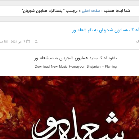
نگ جدید رضا
دانلود آهنگ جدید علی
دانلود آهنگ جدید مهدی
دانلود آهنگ ج
شما اینجا هستید :
صفحه اصلی
»
برچسب "اینستاگرام همایون شجریان"
بنام نگار
لهراسبی بنام صورت
یراحی بنام اسرار
فرزین بنام
آهنگ همایون شجریان به نام شعله ور
گ
17 می 2021
بد
همایون شجریان
شعله ور
دانلود آهنگ جدید
به نام
Download New Music Homayoun Shajarian – Flaming