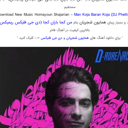
مستقیم
ownload New Music Homayoun Shajarian –
Man Koja Baran Koja (DJ Phelli
همایون شجریان
من کجا باران کجا (دی جی فلیکس ریمیکس)
و بسیار زیبای
بنام
بالاترین کیفیت در آهنگ فاخر
” برای دانلود آهنگ های
همایون شجریان
و
دی جی فلیکس
<— کلیک کنید “