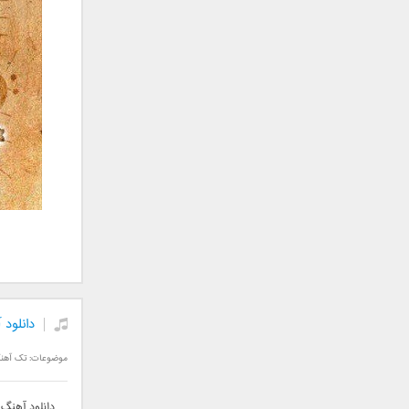
جمشید
حامد پهلان
حامد زمانی
حامد محضرنیا
حبیب
حسین توکلی
حمید اصغری
حمید طالب زاده
حمید عسکری
رامین بی باک
رستاک
رضا شیری
رضا صادقی
دانلود
رضا یزدانی
روزبه نعمت الهی
موضوعات:
تک آهن
زانیار خسروی
سالار عقیلی
دانلود آهنگ