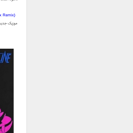
سامان جلیلی
سعید شهروز
x Remix)
سعید مدرس
موزیک جدید 
سیامک عباسی
سیاوش قمصری
سیروان خسروی
سینا بهداد
سینا حجازی
سینا سرلک
شاهین جمشیدپور
شهاب رمضان
شهرام شکوهی
علی ارشدی
علی اصحابی
علی بابا
علی باقری
علی پیشتاز