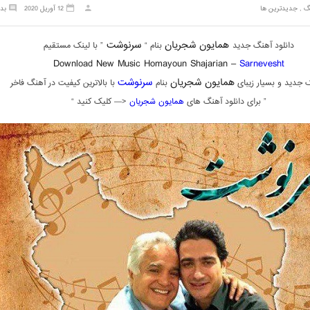
گ
,
جدیدترین ها
12 آوریل 2020
بد
همایون شجریان
سرنوشت
دانلود آهنگ جدید
بنام “
” با لینک مستقیم
Download New Music Homayoun Shajarian –
Sarnevesht
همایون شجریان
سرنوشت
 جدید و بسیار زیبای
بنام
با بالاترین کیفیت در آهنگ فاخر
” برای دانلود آهنگ های
همایون شجریان
<— کلیک کنید “