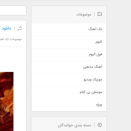
دانلود آلبوم جدید سیروان
دانلود آهنگ جدید علیرضا
دانلود آه
خسروی بنام مونولوگ
قربانی بنام خیال خوش
بهرام 
موضوعات
دانلود 
تک آهنگ
آهنگ شاد
موضوعات:
تک آهن
البوم
غمگین
اجتماعی
فول البوم
آهنگ عاشقانه
آهنگ مذهبی
حماسی
اذری
موزیک ویدیو
سنتی
اهنگ بندرعباسی
موسقی بی کلام
تیتراژ
ویژه
دمو
مذهبی
به زودی
دسته بندی خوانندگان
جدیدترین ها