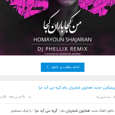
ادامه مطلب و دانلود
 ریمیکس جدید همایون شجریان بنام گریه می آید مرا
گ
,
جدیدترین ها
10 می 2018
بد
همایون شجریان
گریه می آید مرا
دانلود آهنگ جدید
بنام “
” با لینک مستقیم