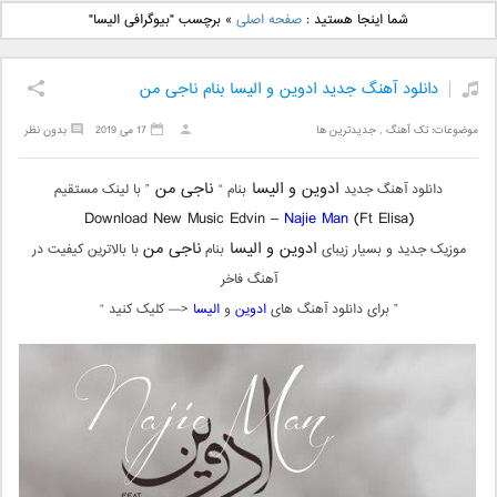
دانلود آهنگ جدید بهنام
دانلود آهنگ جدید علی
شما اینجا هستید :
صفحه اصلی
»
برچسب "بیوگرافی الیسا"
بانی بنام قرص قمر 2
یاسینی بنام دورترین نزدیک
دانلود آهنگ جدید ادوین و الیسا بنام ناجی من
موضوعات:
تک آهنگ
,
جدیدترین ها
17 می 2019
بدون نظر
ادوین و الیسا
ناجی من
دانلود آهنگ جدید
بنام “
” با لینک مستقیم
Download New Music Edvin –
Najie Man
(Ft Elisa)
ادوین و الیسا
ناجی من
موزیک جدید و بسیار زیبای
بنام
با بالاترین کیفیت در
آهنگ فاخر
” برای دانلود آهنگ های
ادوین
و
الیسا
<— کلیک کنید “