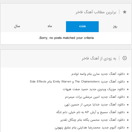
برترین مطالب آهنگ فاخر
روز
هفته
ماه
سال
Sorry, no posts matched your criteria.
به زودی از آهنگ فاخر
دانلود آهنگ جدید سارن بنام واسه تولدم
دانلود آهنگ جدید The Chainsmokers و Emily Warren بنام Side Effects
دانلود موزیک ویدوی جدید حمید صفت هیهات
دانلود آهنگ جدید امین مرعشی برات میمردم
دانلود آهنگ جدید خدایا مرسی از حسین تهی
دانلود آهنگ مسیح و آرش AP به نام خیلی دلم تنگه
دانلود آهنگ جدید محسن یگانه بنام چنگال تقدیر
دانلود آلبوم جدید محمدرضا هدایتی بنام عشق پنهونی