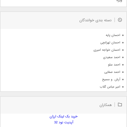
ویژه
دمو
مذهبی
به زودی
دسته بندی خوانندگان
جدیدترین ها
آرشیو
احسان پایه
احسان تهرانچی
احسان خواجه امیری
احمد سعیدی
احمد سلو
احمد صفایی
آرش  و مسیح
امیر عباس گلاب
امیر عظیمی
امیر علی
همکاران
امیر فرجام
امیر مسعود
خرید بک لینک ارزان
آپدیت نود 32
امیر وکیلی