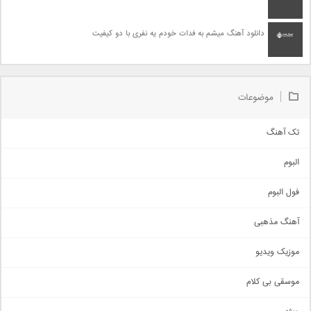
دانلود آهنگ میشم به فدات خودم یه نفری با دو کیفیت
موضوعات
تک آهنگ
آهنگ شاد
البوم
غمگین
اجتماعی
فول البوم
آهنگ عاشقانه
آهنگ مذهبی
حماسی
اذری
موزیک ویدیو
سنتی
اهنگ بندرعباسی
موسقی بی کلام
تیتراژ