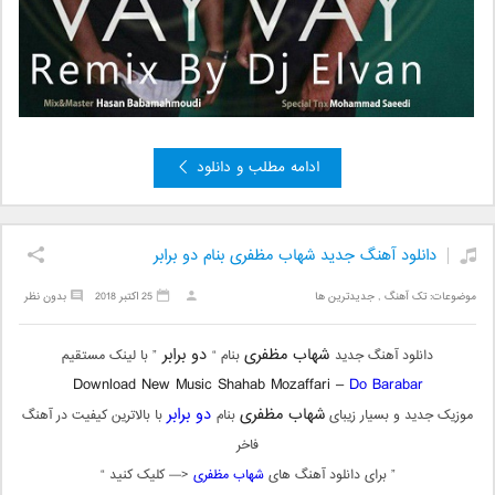
ادامه مطلب و دانلود
دانلود آهنگ جدید شهاب مظفری بنام دو برابر
موضوعات:
تک آهنگ
,
جدیدترین ها
25 اکتبر 2018
بدون نظر
شهاب مظفری
دو برابر
دانلود آهنگ جدید
بنام “
” با لینک مستقیم
Download New Music Shahab Mozaffari –
Do Barabar
شهاب مظفری
دو برابر
موزیک جدید و بسیار زیبای
بنام
با بالاترین کیفیت در آهنگ
فاخر
” برای دانلود آهنگ های
شهاب مظفری
<— کلیک کنید “