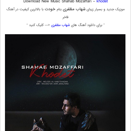
Download New Music Shahab Mozaffari –
khodet
شهاب مظفری
خودت
موزیک جدید و بسیار زیبای
بنام
با بالاترین کیفیت در آهنگ
فاخر
” برای دانلود آهنگ های
شهاب مظفری
<— کلیک کنید “