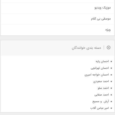
اذری
موزیک ویدیو
سنتی
اهنگ بندرعباسی
موسقی بی کلام
تیتراژ
ویژه
دمو
مذهبی
به زودی
دسته بندی خوانندگان
جدیدترین ها
آرشیو
احسان پایه
احسان تهرانچی
احسان خواجه امیری
احمد سعیدی
احمد سلو
احمد صفایی
آرش  و مسیح
امیر عباس گلاب
امیر عظیمی