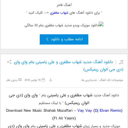
آهنگ فاخر
” برای دانلود آهنگ های
شهاب مظفری
<— کلیک کنید “
ادامه مطلب و دانلود
دانلود آهنگ جدید شهاب مظفری و علی یاسینی بنام وای وای
(دی جی الوان ریمیکس)
موضوعات:
تک آهنگ
,
جدیدترین ها
19 نوامبر 2018
بدون نظر
شهاب مظفری
علی یاسینی
وای وای (دی جی
دانلود آهنگ جدید
و
بنام “
الوان ریمیکس)
” با لینک مستقیم
Download New Music Shahab Mozaffari –
Vay Vay (Dj Elvan Remix)
(Ft Ali Yasini)
شهاب مظفری
علی یاسینی
وای وای (دی
موزیک جدید و بسیار زیبای
و
بنام