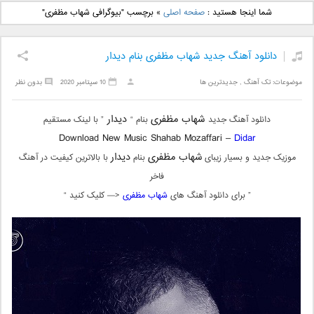
دانلود آهنگ جدید بهنام
دانلود آهنگ جدید علی
شما اینجا هستید :
صفحه اصلی
»
برچسب "بیوگرافی شهاب مظفری"
بانی بنام قرص قمر 2
یاسینی بنام دورترین نزدیک
دانلود آهنگ جدید شهاب مظفری بنام دیدار
موضوعات:
تک آهنگ
,
جدیدترین ها
10 سپتامبر 2020
بدون نظر
شهاب مظفری
دیدار
دانلود آهنگ جدید
بنام “
” با لینک مستقیم
Download New Music Shahab Mozaffari –
Didar
شهاب مظفری
دیدار
موزیک جدید و بسیار زیبای
بنام
با بالاترین کیفیت در آهنگ
فاخر
” برای دانلود آهنگ های
شهاب مظفری
<— کلیک کنید “