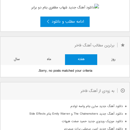
ادامه مطلب و دانلود
»
3
2
صفحه 1 از 3
1
برترین مطالب آهنگ فاخر
روز
هفته
ماه
سال
Sorry, no posts matched your criteria.
به زودی از آهنگ فاخر
دانلود آهنگ جدید سارن بنام واسه تولدم
دانلود آهنگ جدید The Chainsmokers و Emily Warren بنام Side Effects
دانلود موزیک ویدوی جدید حمید صفت هیهات
دانلود آهنگ جدید امین مرعشی برات میمردم