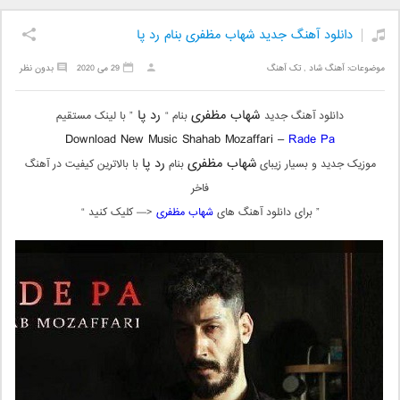
دانلود آهنگ جدید شهاب مظفری بنام رد پا
موضوعات:
آهنگ شاد
,
تک آهنگ
29 می 2020
بدون نظر
شهاب مظفری
رد پا
دانلود آهنگ جدید
بنام “
” با لینک مستقیم
Download New Music Shahab Mozaffari –
Rade Pa
شهاب مظفری
رد پا
موزیک جدید و بسیار زیبای
بنام
با بالاترین کیفیت در آهنگ
فاخر
” برای دانلود آهنگ های
شهاب مظفری
<— کلیک کنید “