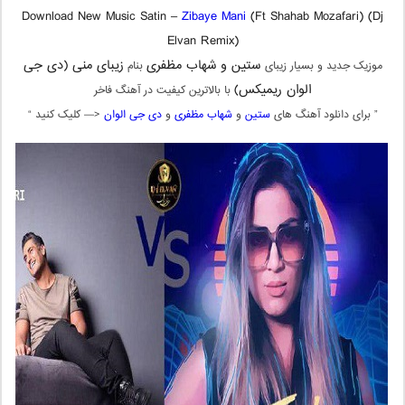
Download New Music Satin –
Zibaye Mani
(Ft Shahab Mozafari) (Dj
Elvan Remix)
ستین و شهاب مظفری
زیبای منی (دی جی
موزیک جدید و بسیار زیبای
بنام
الوان ریمیکس)
با بالاترین کیفیت در آهنگ فاخر
” برای دانلود آهنگ های
ستین
و
شهاب مظفری
و
دی جی الوان
<— کلیک کنید “