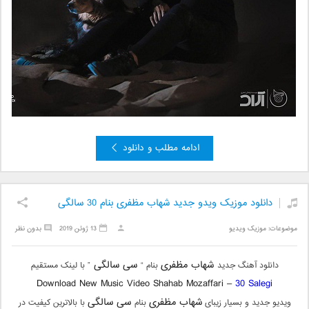
ادامه مطلب و دانلود
دانلود موزیک ویدو جدید شهاب مظفری بنام 30 سالگی
موضوعات:
موزیک ویدیو
13 ژوئن 2019
بدون نظر
شهاب مظفری
سی سالگی
دانلود آهنگ جدید
بنام “
” با لینک مستقیم
Download New Music Video Shahab Mozaffari –
30 Salegi
شهاب مظفری
سی سالگی
ویدیو جدید و بسیار زیبای
بنام
با بالاترین کیفیت در