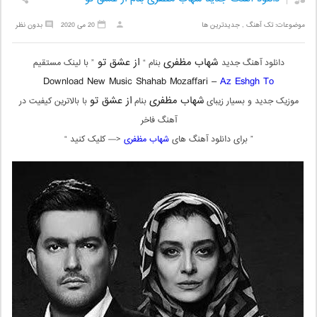
موضوعات:
تک آهنگ
,
جدیدترین ها
20 می 2020
بدون نظر
شهاب مظفری
از عشق تو
دانلود آهنگ جدید
بنام “
” با لینک مستقیم
Download New Music Shahab Mozaffari –
Az Eshgh To
شهاب مظفری
از عشق تو
موزیک جدید و بسیار زیبای
بنام
با بالاترین کیفیت در
آهنگ فاخر
” برای دانلود آهنگ های
شهاب مظفری
<— کلیک کنید “