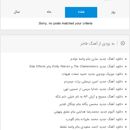
روز
هفته
ماه
سال
Sorry, no posts matched your criteria.
به زودی از آهنگ فاخر
دانلود آهنگ جدید سارن بنام واسه تولدم
دانلود آهنگ جدید The Chainsmokers و Emily Warren بنام Side Effects
دانلود موزیک ویدوی جدید حمید صفت هیهات
دانلود آهنگ جدید امین مرعشی برات میمردم
دانلود آهنگ جدید خدایا مرسی از حسین تهی
دانلود آهنگ مسیح و آرش AP به نام خیلی دلم تنگه
دانلود آهنگ جدید محسن یگانه بنام چنگال تقدیر
دانلود آلبوم جدید محمدرضا هدایتی بنام عشق پنهونی
دانلود آهنگ جدید محمد علیزاده بنام گلودرد
دانلود آهنگ جدید احمد سعیدی بنام واسه عشقه