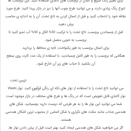
برای تغییر رنگ سریع و آسان از برچسب های کاغذی استفاده کنید. این برچسب ها
تنوع رنگ زیادی دارند و می توانید طرح چوب آنها را نیز در بازار پیدا کنید. طرح مورد
علاقه خود را انتخاب کنید و قبل از اعمال کردن به تاج تخت, آن را به اندازه ی مناسب
برش دهید.
قبل از چسباندن برچسب, تاج تخت را با ترکیب 50% الکل و 50% آب تمیز کنید تا
برچسب به خوبی متصل شود.
برای اعمال برچسب به طور یکنواخت, لایه ی محافظ را بردارید.
هنگامی که برچسب را به طور کامل چسباندید, با استفاده از یک عدد کارت روی سطح
آن بکشید تا حباب های زیر آن خارج شود.
تزیین تخت
تزئین
می توانید تاج تخت را با استفاده از نوار های تکه ای رنگی
کنید. نوار Washi
نوار کاغذی قابل تعویض است که در رنگ ها و طرح های مختلف در بازار موجود است.
شما می توانید این نوار ها را به هر طرحی که دوست دارید بچسبانید. شکل های
هندسی جذاب مانند مثلث های تکراری یا شکل الماس, از محبوب ترین اشکال هندسی
هستند.
اگر می خواهید شکل های هندسی ایجاد کنید بهتر است قبل از برش دادن نوار ها,