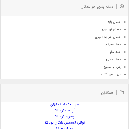
به زودی
دسته بندی خوانندگان
جدیدترین ها
آرشیو
احسان پایه
احسان تهرانچی
احسان خواجه امیری
احمد سعیدی
احمد سلو
احمد صفایی
آرش  و مسیح
امیر عباس گلاب
امیر عظیمی
امیر علی
همکاران
امیر فرجام
امیر مسعود
خرید بک لینک ارزان
آپدیت نود 32
امیر وکیلی
پسورد نود 32
امیر یگانه
اوکلی لایسنس رایگان نود 32
امین حبیبی
همیار نود 32