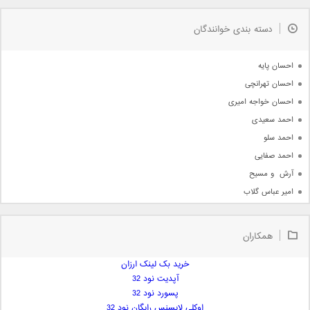
به زودی
دسته بندی خوانندگان
جدیدترین ها
آرشیو
احسان پایه
احسان تهرانچی
احسان خواجه امیری
احمد سعیدی
احمد سلو
احمد صفایی
آرش  و مسیح
امیر عباس گلاب
امیر عظیمی
امیر علی
همکاران
امیر فرجام
امیر مسعود
خرید بک لینک ارزان
آپدیت نود 32
امیر وکیلی
پسورد نود 32
امیر یگانه
اوکلی لایسنس رایگان نود 32