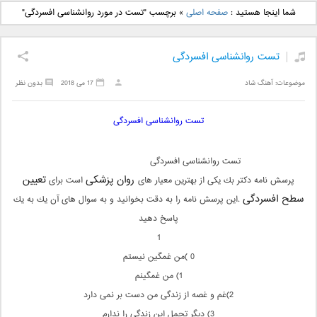
دانلود آهنگ جدید بهنام
دانلود آهنگ جدید علی
شما اینجا هستید :
صفحه اصلی
»
برچسب "تست در مورد روانشناسی افسردگی"
بانی بنام قرص قمر 2
یاسینی بنام دورترین نزدیک
تست روانشناسی افسردگی
موضوعات:
آهنگ شاد
17 می 2018
بدون نظر
تست روانشناسی افسردگی
تست روانشناسی افسردگی
روان پزشكی
تعیین
پرسش نامه دكتر بك یكی از بهترین معیار های
است برای
سطح افسردگی
.این پرسش نامه را به دقت بخوانید و به سوال های آن یك به یك
پاسخ دهید
1
0 )من غمگین نیستم
1) من غمگینم
2)غم و غصه از زندگی من دست بر نمی دارد
3) دیگر تحمل این زندگی را ندارم