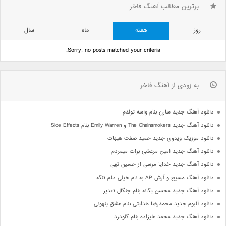
برترین مطالب آهنگ فاخر
روز
هفته
ماه
سال
Sorry, no posts matched your criteria.
به زودی از آهنگ فاخر
دانلود آهنگ جدید سارن بنام واسه تولدم
دانلود آهنگ جدید The Chainsmokers و Emily Warren بنام Side Effects
دانلود موزیک ویدوی جدید حمید صفت هیهات
دانلود آهنگ جدید امین مرعشی برات میمردم
دانلود آهنگ جدید خدایا مرسی از حسین تهی
دانلود آهنگ مسیح و آرش AP به نام خیلی دلم تنگه
دانلود آهنگ جدید محسن یگانه بنام چنگال تقدیر
دانلود آلبوم جدید محمدرضا هدایتی بنام عشق پنهونی
دانلود آهنگ جدید محمد علیزاده بنام گلودرد