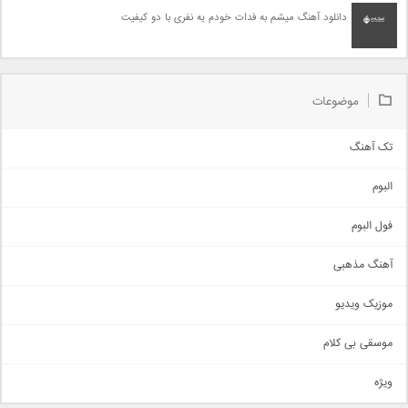
دانلود آهنگ میشم به فدات خودم یه نفری با دو کیفیت
موضوعات
تک آهنگ
آهنگ شاد
البوم
غمگین
اجتماعی
فول البوم
آهنگ عاشقانه
آهنگ مذهبی
حماسی
اذری
موزیک ویدیو
سنتی
اهنگ بندرعباسی
موسقی بی کلام
تیتراژ
ویژه
دمو
مذهبی