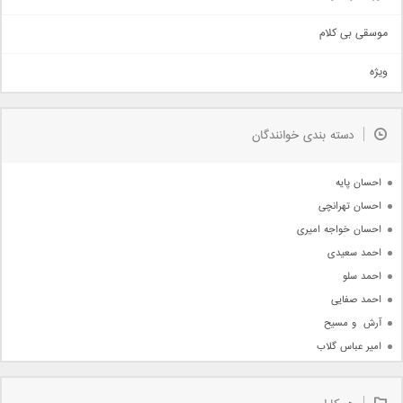
سنتی
اهنگ بندرعباسی
موسقی بی کلام
تیتراژ
ویژه
دمو
مذهبی
به زودی
دسته بندی خوانندگان
جدیدترین ها
آرشیو
احسان پایه
احسان تهرانچی
احسان خواجه امیری
احمد سعیدی
احمد سلو
احمد صفایی
آرش  و مسیح
امیر عباس گلاب
امیر عظیمی
امیر علی