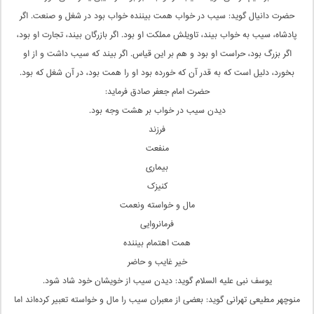
حضرت دانیال گوید: سیب در خواب همت بیننده خواب بود در شغل و صنعت. اگر
پادشاه، سیب به خواب بیند، تاویلش مملکت او بود. اگر بازرگان بیند، تجارت او بود،
اگر بزرگ بود، حراست او بود و هم بر این قیاس. اگر بیند که سیب داشت و از او
بخورد، دلیل است که به قدر آن که خورده بود او را همت بود، در آن شغل که بود.
حضرت امام جعفر صادق فرماید:
دیدن سیب در خواب بر هشت وجه بود.
فرزند
منفعت
بیماری
کنیزک
مال و خواسته ونعمت
فرمانروایی
همت اهتمام بیننده
خیر غایب و حاضر
یوسف نبی علیه السلام گوید: دیدن سیب از خویشان خود شاد شود.
منوچهر مطیعی تهرانی گوید: بعضی از معبران سیب را مال و خواسته تعبیر کرده‌اند اما