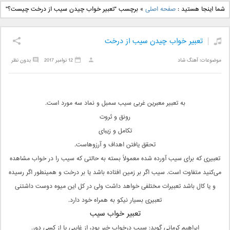
دانلود آهنگ جدید بهنام
دانلود آهنگ جدید علی
شما اینجا هستید :
صفحه اصلی
»
برچسب "تعبیر خواب چیدن سیب از درخت چیست؟"
بانی بنام قرص قمر 2
یاسینی بنام دورترین نزدیک
تعبیر خواب چیدن سیب از درخت
موضوعات:
آهنگ شاد
12 نوامبر 2017
بدون نظر
به تعبیر معبرین غربی سیب سمبل و نماد سه مورد است.
رونق و ثروت
تکامل و زیبای
تحقق یافتن اهداف و آرزوهاست.
تعبیری که برای سیب آورده شده معمولاً بسته به حالتی که سیب را در خواب مشاهده
می‌کنید متفاوت است. سیب اگر بر زمین افتاده باشد یا بر درخت و همینطور اگر رسیده
و یا کال باشد تعبیرات مختلفی خواهد داشت ولی در کل این میوه دوست داشتنی
تعبیری بسیار نیکو به همراه خود دارد.
تعبیر خواب سیب
ابراهیم کرمانی گوید: سیب درخواب خبر بود، از غایبی یا از کسی دور.