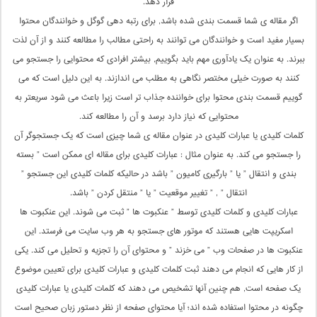
قرار دهد.
اگر مقاله ی شما قسمت بندی شده باشد, برای رتبه دهی گوگل و خوانندگان محتوا
بسیار مفید است و خوانندگان می توانند به راحتی مطالب را مطالعه کنند و از آن لذت
ببرند. به عنوان یک یادآوری مهم باید بگوییم, بیشتر افرادی که محتوایی را جستجو می
کنند به صورت خیلی مختصر نگاهی به مطلب می اندازند. به این دلیل است که می
گوییم قسمت بندی محتوا برای خواننده جذاب تر است زیرا باعث می شود سریعتر به
محتوایی که نیاز دارد برسد و آن را مطالعه کند.
کلمات کلیدی یا عبارات کلیدی در عنوان مقاله ی شما چیزی است که یک جستجوگر آن
را جستجو می کند. به عنوان مثال : عبارات کلیدی برای مقاله ای ممکن است ” بسته
بندی و انتقال ” یا ” بارگیری کامیون ” باشد در حالیکه کلمات کلیدی این جستجو ”
انتقال ” , ” تغییر موقعیت ” یا ” منتقل کردن ” باشد.
عبارات کلیدی و کلمات کلیدی توسط ” عنکبوت ها ” ثبت می شوند. این عنکبوت ها
اسکریپت هایی هستند که موتور های جستجو به هر وب سایت می فرستد. این
عنکبوت ها در صفحات وب ” می خزند ” و محتوای آن را تجزیه و تحلیل می کند. یکی
از کار هایی که انجام می دهند ثبت کلمات کلیدی و عبارات کلیدی برای تعیین موضوع
یک صفحه است, هم چنین آنها تشخیص می دهند که کلمات کلیدی یا عبارات کلیدی
چگونه در محتوا استفاده شده اند؛ آیا محتوای صفحه از نظر دستور زبان صحیح است