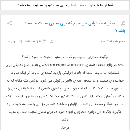
دانلود آهنگ جدید بهنام
دانلود آهنگ جدید علی
شما اینجا هستید :
صفحه اصلی
»
برچسب "تولید محتوای سئو شده"
بانی بنام قرص قمر 2
یاسینی بنام دورترین نزدیک
چگونه محتوایی بنویسیم که برای سئوی سایت ما مفید
باشد؟
موضوعات:
آهنگ شاد
18 ژانویه 2018
بدون نظر
چگونه محتوایی بنویسیم که برای سئوی سایت ما مفید باشد؟
SEO در واقع مخفف کلمه ی Search Engine Optimization می باشد. سئو تکنیکی برای
انتشارات در سایت است که باعث افزایش بازدید کننده ی سایت, ترافیک سایت,
خواننده ی بیشتر و در نتیجه رتبه ی بالاتر در گوگل می شود. نوشتن یک مقاله که به
سئوی سایت کمک کند نیازمند مهارت های نوشتاری خاصی است تا خواندن متن را
جذاب و آسان تر کند. قرار دادن عبارات کلیدی و کلمات کلیدی در متن و افزودن لینک
ها, خوانندگان صفحه ی شما را افزایش خواهند داد. مراحل زیر را مطالعه کنید تا یاد
بگیرید چگونه می توانید محتوایی ایجاد کنید که برای سئوی سایت شما نیز مفید
باشد.
مراحل