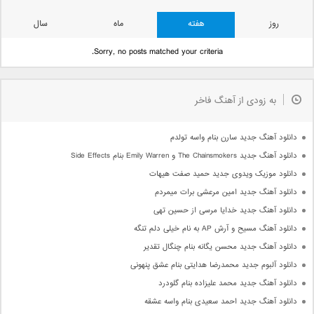
روز
هفته
ماه
سال
Sorry, no posts matched your criteria.
به زودی از آهنگ فاخر
دانلود آهنگ جدید سارن بنام واسه تولدم
دانلود آهنگ جدید The Chainsmokers و Emily Warren بنام Side Effects
دانلود موزیک ویدوی جدید حمید صفت هیهات
دانلود آهنگ جدید امین مرعشی برات میمردم
دانلود آهنگ جدید خدایا مرسی از حسین تهی
دانلود آهنگ مسیح و آرش AP به نام خیلی دلم تنگه
دانلود آهنگ جدید محسن یگانه بنام چنگال تقدیر
دانلود آلبوم جدید محمدرضا هدایتی بنام عشق پنهونی
دانلود آهنگ جدید محمد علیزاده بنام گلودرد
دانلود آهنگ جدید احمد سعیدی بنام واسه عشقه