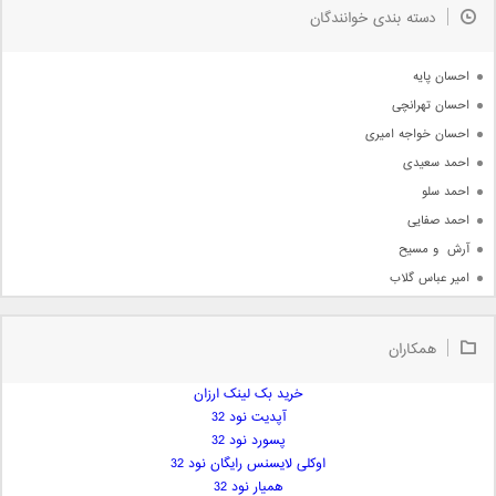
دسته بندی خوانندگان
جدیدترین ها
آرشیو
احسان پایه
احسان تهرانچی
احسان خواجه امیری
احمد سعیدی
احمد سلو
احمد صفایی
آرش  و مسیح
امیر عباس گلاب
امیر عظیمی
امیر علی
همکاران
امیر فرجام
امیر مسعود
خرید بک لینک ارزان
آپدیت نود 32
امیر وکیلی
پسورد نود 32
امیر یگانه
اوکلی لایسنس رایگان نود 32
امین حبیبی
همیار نود 32