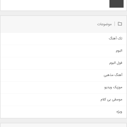
موضوعات
تک آهنگ
آهنگ شاد
البوم
غمگین
اجتماعی
فول البوم
آهنگ عاشقانه
آهنگ مذهبی
حماسی
اذری
موزیک ویدیو
سنتی
اهنگ بندرعباسی
موسقی بی کلام
تیتراژ
ویژه
دمو
مذهبی
به زودی