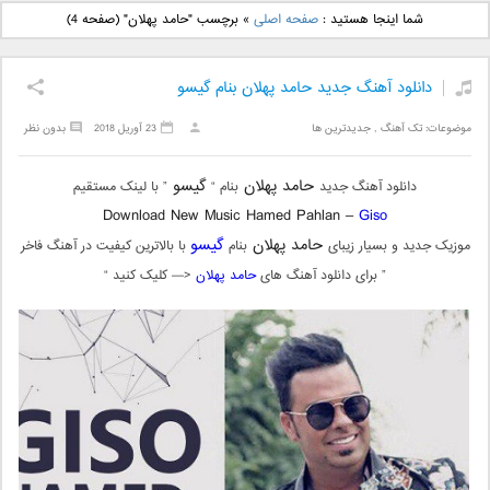
دانلود آهنگ جدید بهنام
دانلود آهنگ جدید علی
شما اینجا هستید :
صفحه اصلی
»
برچسب "حامد پهلان"
(صفحه 4)
بانی بنام قرص قمر 2
یاسینی بنام دورترین نزدیک
دانلود آهنگ جدید حامد پهلان بنام گیسو
موضوعات:
تک آهنگ
,
جدیدترین ها
23 آوریل 2018
بدون نظر
حامد پهلان
گیسو
دانلود آهنگ جدید
بنام “
” با لینک مستقیم
Download New Music Hamed Pahlan –
Giso
حامد پهلان
گیسو
موزیک جدید و بسیار زیبای
بنام
با بالاترین کیفیت در آهنگ فاخر
” برای دانلود آهنگ های
حامد پهلان
<— کلیک کنید “