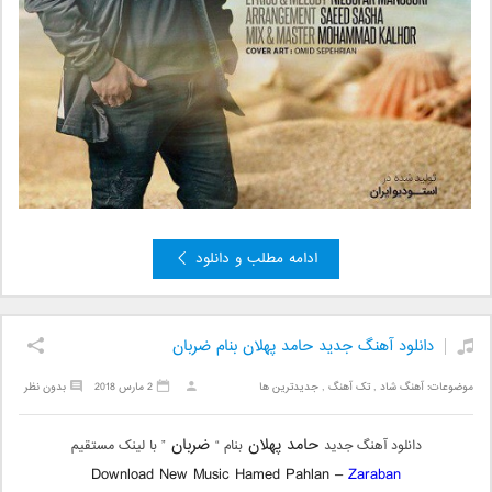
ادامه مطلب و دانلود
دانلود آهنگ جدید حامد پهلان بنام ضربان
موضوعات:
آهنگ شاد
,
تک آهنگ
,
جدیدترین ها
2 مارس 2018
بدون نظر
حامد پهلان
ضربان
دانلود آهنگ جدید
بنام “
” با لینک مستقیم
Download New Music Hamed Pahlan –
Zaraban