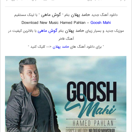
حامد پهلان
گوش ماهی
دانلود آهنگ جدید
بنام “
” با لینک مستقیم
Download New Music Hamed Pahlan –
Goosh Mahi
حامد پهلان
گوش ماهی
موزیک جدید و بسیار زیبای
بنام
با بالاترین کیفیت در
آهنگ فاخر
” برای دانلود آهنگ های
حامد پهلان
<— کلیک کنید “