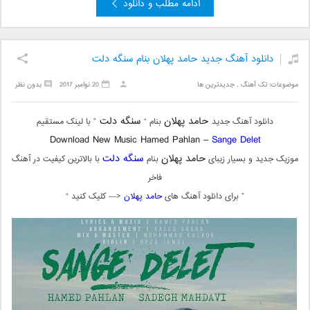
ادامه مطلب و دانلود
دانلود آهنگ جدید حامد پهلان بنام سنگه دلت
موضوعات:
تک آهنگ
,
جدیدترین ها
20 نوامبر 2017
بدون نظر
حامد پهلان
سنگه دلت
دانلود آهنگ جدید
بنام “
” با لینک مستقیم
Download New Music Hamed Pahlan –
Sange Delet
حامد پهلان
سنگه دلت
موزیک جدید و بسیار زیبای
بنام
با بالاترین کیفیت در آهنگ
فاخر
” برای دانلود آهنگ های
حامد پهلان
<— کلیک کنید “