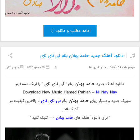
ادامه مطلب و دانلود
دانلود آهنگ جدید حامد پهلان بنام نى ناى ناى
موضوعات:
تک آهنگ
,
جدیدترین ها
30 نوامبر 2017
بدون نظر
حامد پهلان
نى ناى ناى
دانلود آهنگ جدید
بنام “
” با لینک مستقیم
Download New Music Hamed Pahlan –
Ni Nay Nay
حامد پهلان
نى ناى ناى
موزیک جدید و بسیار زیبای
بنام
با بالاترین کیفیت در
آهنگ فاخر
” برای دانلود آهنگ های
حامد پهلان
<— کلیک کنید “