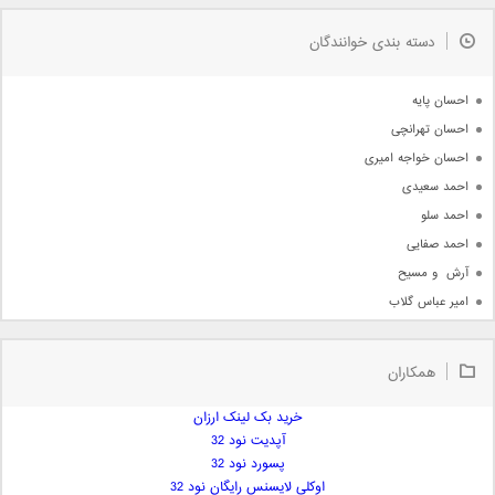
به زودی
دسته بندی خوانندگان
جدیدترین ها
آرشیو
احسان پایه
احسان تهرانچی
احسان خواجه امیری
احمد سعیدی
احمد سلو
احمد صفایی
آرش  و مسیح
امیر عباس گلاب
امیر عظیمی
امیر علی
همکاران
امیر فرجام
امیر مسعود
خرید بک لینک ارزان
آپدیت نود 32
امیر وکیلی
پسورد نود 32
امیر یگانه
اوکلی لایسنس رایگان نود 32