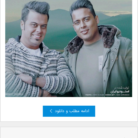
ادامه مطلب و دانلود
»
...
6
5
3
2
...
«
« بعدی
صفحه 4 از 9
4