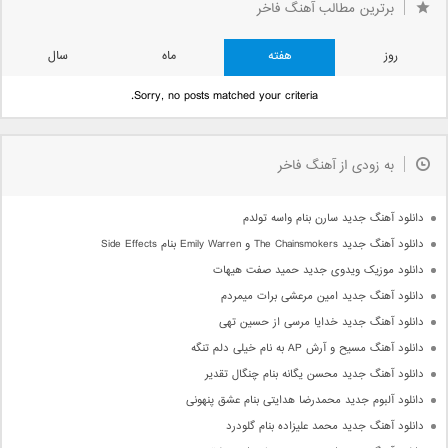
برترین مطالب آهنگ فاخر
قبلی »
روز
هفته
ماه
سال
Sorry, no posts matched your criteria.
به زودی از آهنگ فاخر
دانلود آهنگ جدید سارن بنام واسه تولدم
دانلود آهنگ جدید The Chainsmokers و Emily Warren بنام Side Effects
دانلود موزیک ویدوی جدید حمید صفت هیهات
دانلود آهنگ جدید امین مرعشی برات میمردم
دانلود آهنگ جدید خدایا مرسی از حسین تهی
دانلود آهنگ مسیح و آرش AP به نام خیلی دلم تنگه
دانلود آهنگ جدید محسن یگانه بنام چنگال تقدیر
دانلود آلبوم جدید محمدرضا هدایتی بنام عشق پنهونی
دانلود آهنگ جدید محمد علیزاده بنام گلودرد