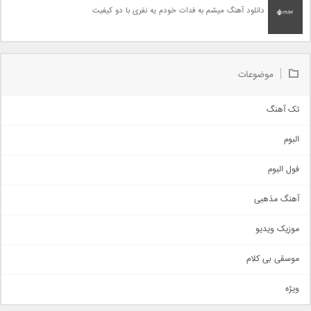
دانلود آهنگ میشم به فدات خودم یه نفری با دو کیفیت
موضوعات
تک آهنگ
آهنگ شاد
البوم
غمگین
اجتماعی
فول البوم
آهنگ عاشقانه
آهنگ مذهبی
حماسی
اذری
موزیک ویدیو
سنتی
اهنگ بندرعباسی
موسقی بی کلام
تیتراژ
ویژه
دمو
مذهبی