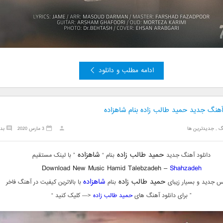
ادامه مطلب و دانلود
آهنگ جدید حمید طالب زاده بنام شاهزاده
گ
,
جدیدترین ها
3 مارس 2020
بد
حمید طالب زاده
شاهزاده
دانلود آهنگ جدید
بنام “
” با لینک مستقیم
Download New Music Hamid Talebzadeh –
Shahzadeh
حمید طالب زاده
شاهزاده
 جدید و بسیار زیبای
بنام
با بالاترین کیفیت در آهنگ فاخر
” برای دانلود آهنگ های
حمید طالب زاده
<— کلیک کنید “