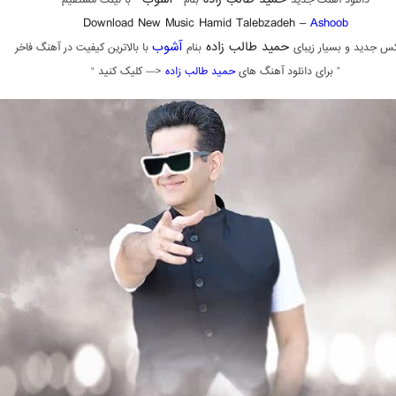
دانلود آهنگ جدید
بنام “
” با لینک مستقیم
Download New Music Hamid Talebzadeh –
Ashoob
حمید طالب زاده
آشوب
س جدید و بسیار زیبای
بنام
با بالاترین کیفیت در آهنگ فاخر
” برای دانلود آهنگ های
حمید طالب زاده
<— کلیک کنید “