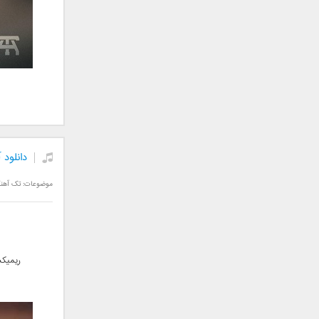
فریبرز خاتمی
فریدون آسرایی
قاسم افشار
کامران مولایی
کامران و هومن
کوروش صنعتی
مازیار فلاحی
ماهان بهرام خان
مجید اخشابی
دانلود 
مجید خراطها
موضوعات:
تک آهن
مجید یحیایی
محسن ابراهیم زاده
محسن چاوشی
محسن یاحقی
ریمیکس
محسن یگانه
محمد اصفهانی
محمدرضا هدایتی
محمد علیزاده