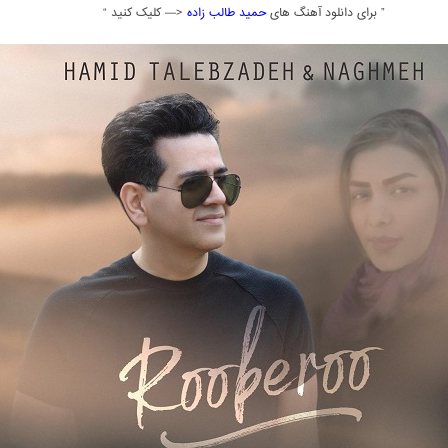
” برای دانلود آهنگ های
حمید طالب زاده
<— کلیک کنید “