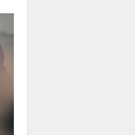
علی تکتا
علی رها
علی رهبری
علی عباسی
علی عبدالمالکی
علی لهراسبی
علی هایپر
علیرضا روزگار
علیرضا طلیسچی
علیرضا قربانی
عماد
عماد طالب زاده
فاتح نورایی
فتاح فتحی
فرشید امین
فرهاد جواهر کلام
فرهاد دهقان