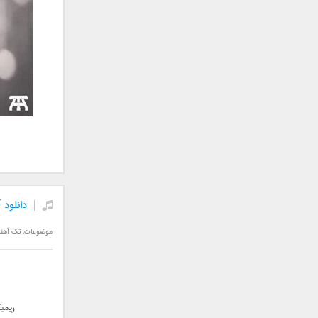
سامان جلیلی
سعید شهروز
سعید مدرس
سیامک عباسی
سیاوش قمصری
سیروان خسروی
سینا بهداد
سینا حجازی
سینا سرلک
شاهین جمشیدپور
شهاب رمضان
دانلود 
شهرام شکوهی
علی ارشدی
موضوعات:
تک آهن
علی اصحابی
علی بابا
علی باقری
علی پیشتاز
ریمی