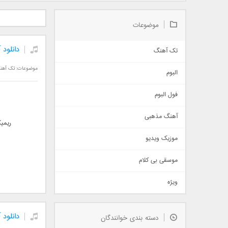
دانلود آلبوم جدید سیروان
دانلود آهنگ جدید علیرضا
دانلود آه
خسروی بنام مونولوگ
قربانی بنام خیال خوش
بهرام 
موضوعات
دانلود 
تک آهنگ
آهنگ شاد
موضوعات:
تک آهن
البوم
غمگین
اجتماعی
فول البوم
آهنگ عاشقانه
آهنگ مذهبی
حماسی
ریمی
اذری
موزیک ویدیو
سنتی
اهنگ بندرعباسی
موسقی بی کلام
تیتراژ
ویژه
دمو
مذهبی
به زودی
دانلود
دسته بندی خوانندگان
جدیدترین ها