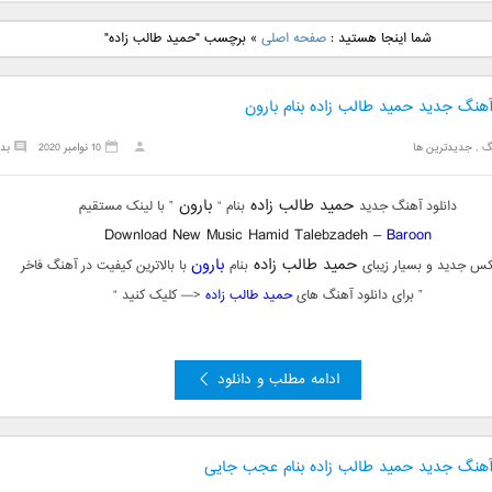
نگ جدید رضا
دانلود آهنگ جدید علی
دانلود آهنگ جدید مهدی
دانلود آهنگ ج
شما اینجا هستید :
صفحه اصلی
»
برچسب "حمید طالب زاده"
بنام نگار
لهراسبی بنام صورت
یراحی بنام اسرار
فرزین بنام
آهنگ جدید حمید طالب زاده بنام بارون
گ
,
جدیدترین ها
10 نوامبر 2020
بد
حمید طالب زاده
بارون
دانلود آهنگ جدید
بنام “
” با لینک مستقیم
Download New Music Hamid Talebzadeh –
Baroon
حمید طالب زاده
بارون
کس جدید و بسیار زیبای
بنام
با بالاترین کیفیت در آهنگ فاخر
” برای دانلود آهنگ های
حمید طالب زاده
<— کلیک کنید “
ادامه مطلب و دانلود
 آهنگ جدید حمید طالب زاده بنام عجب جایی