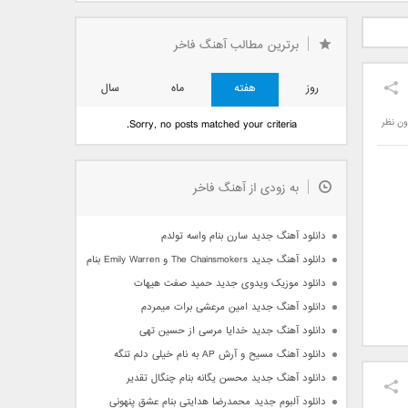
دید فرزاد
دانلود آهنگ جدید بهنام
دانلود آهنگ جدید علی
 آتیش
بانی بنام قرص قمر 2
یاسینی بنام دورترین نزدیک
برترین مطالب آهنگ فاخر
روز
هفته
ماه
سال
ون نظر
Sorry, no posts matched your criteria.
به زودی از آهنگ فاخر
دانلود آهنگ جدید سارن بنام واسه تولدم
دانلود آهنگ جدید The Chainsmokers و Emily Warren بنام Side Effects
دانلود موزیک ویدوی جدید حمید صفت هیهات
دانلود آهنگ جدید امین مرعشی برات میمردم
دانلود آهنگ جدید خدایا مرسی از حسین تهی
دانلود آهنگ مسیح و آرش AP به نام خیلی دلم تنگه
دانلود آهنگ جدید محسن یگانه بنام چنگال تقدیر
دانلود آلبوم جدید محمدرضا هدایتی بنام عشق پنهونی