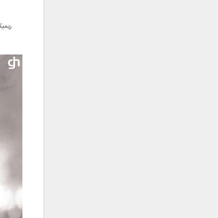
جمشید
حامد پهلان
ریمیک
حامد زمانی
حامد محضرنیا
حبیب
حسین توکلی
حمید اصغری
حمید طالب زاده
حمید عسکری
رامین بی باک
رستاک
رضا شیری
رضا صادقی
رضا یزدانی
روزبه نعمت الهی
زانیار خسروی
سالار عقیلی