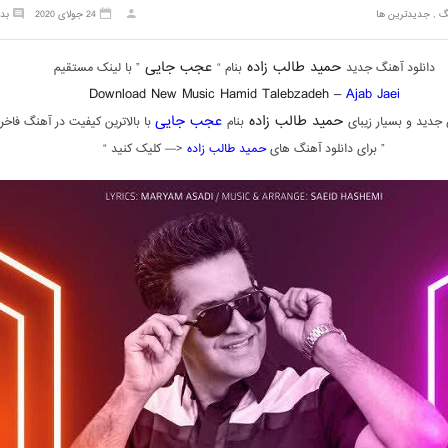
گ
,
جدیدترین ها
24 جولای 2020
بد
حمید طالب زاده
عجب جایی
دانلود آهنگ جدید
بنام “
” با لینک مستقیم
Download New Music Hamid Talebzadeh –
Ajab Jaei
حمید طالب زاده
عجب جایی
دید و بسیار زیبای
بنام
با بالاترین کیفیت در آهنگ فاخر
” برای دانلود آهنگ های
حمید طالب زاده
<— کلیک کنید “