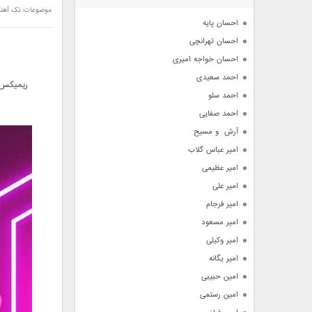
آرشیو
موضوعات:
تک آهن
احسان پایه
احسان تهرانچی
احسان خواجه امیری
احمد سعیدی
ریمیکس ج
احمد سلو
احمد صفایی
آرش  و مسیح
امیر عباس گلاب
امیر عظیمی
امیر علی
امیر فرجام
امیر مسعود
امیر وکیلی
امیر یگانه
امین حبیبی
امین رستمی