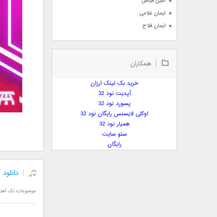
امین فیاض
ایمان غلامی
ایمان فلاح
بابک جهانبخش
بابک رادمنش
همکاران
بابک مافی
باراد
خرید بک لینک ارزان
بنیامین بهادری
آپدیت نود 32
بهراد شهریاری
پسورد نود 32
اوکلی لایسنس رایگان نود 32
بهنام صفوی
همیار نود 32
بهنام علمشاهی
سئو سایت
 پارسا صدیق
رایگان
پارسا چیلیک
پازل بند
دانلود
پویا
پویا سالکی
موضوعات:
تک آهن
پویان
پیمان زارعی