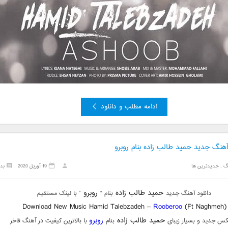
ادامه مطلب و دانلود
آهنگ جدید حمید طالب زاده بنام روبرو
گ
,
جدیدترین ها
19 آوریل 2020
بد
حمید طالب زاده
روبرو
دانلود آهنگ جدید
بنام “
” با لینک مستقیم
Download New Music Hamid Talebzadeh –
Rooberoo
(Ft Naghmeh)
حمید طالب زاده
روبرو
کس جدید و بسیار زیبای
بنام
با بالاترین کیفیت در آهنگ فاخر