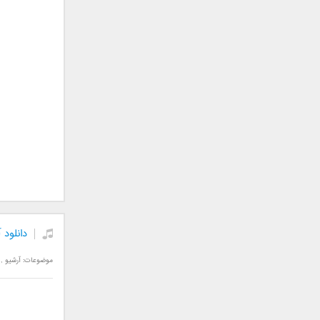
سامان جلیلی
سعید شهروز
سعید مدرس
سیامک عباسی
سیاوش قمصری
سیروان خسروی
سینا بهداد
سینا حجازی
سینا سرلک
شاهین جمشیدپور
شهاب رمضان
شهرام شکوهی
دانلود
علی ارشدی
علی اصحابی
موضوعات:
آرشیو
,
علی بابا
علی باقری
علی پیشتاز