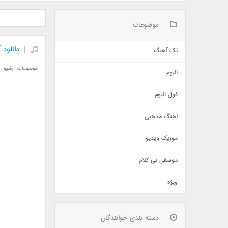
دانلود آلبوم جدید سیروان
دانلود آهنگ جدید علیرضا
دانلود آه
خسروی بنام مونولوگ
قربانی بنام خیال خوش
بهرام 
موضوعات
دانلود 
تک آهنگ
آهنگ شاد
موضوعات:
آرشیو
,
البوم
غمگین
اجتماعی
فول البوم
آهنگ عاشقانه
آهنگ مذهبی
حماسی
اذری
موزیک ویدیو
سنتی
اهنگ بندرعباسی
موسقی بی کلام
تیتراژ
ویژه
دمو
مذهبی
به زودی
دسته بندی خوانندگان
جدیدترین ها