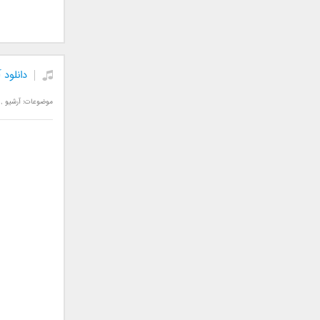
فریبرز خاتمی
فریدون آسرایی
قاسم افشار
کامران مولایی
دانلود
کامران و هومن
کوروش صنعتی
موضوعات:
آرشیو
,
مازیار فلاحی
ماهان بهرام خان
مجید اخشابی
مجید خراطها
مجید یحیایی
محسن ابراهیم زاده
محسن چاوشی
محسن یاحقی
محسن یگانه
محمد اصفهانی
محمدرضا هدایتی
محمد علیزاده