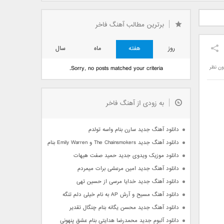
دید فرزاد
دانلود آهنگ جدید بهنام
دانلود آهنگ جدید علی
 آتیش
بانی بنام قرص قمر 2
یاسینی بنام دورترین نزدیک
برترین مطالب آهنگ فاخر
روز
هفته
ماه
سال
ون نظر
Sorry, no posts matched your criteria.
به زودی از آهنگ فاخر
دانلود آهنگ جدید سارن بنام واسه تولدم
دانلود آهنگ جدید The Chainsmokers و Emily Warren بنام Side Effects
دانلود موزیک ویدوی جدید حمید صفت هیهات
دانلود آهنگ جدید امین مرعشی برات میمردم
دانلود آهنگ جدید خدایا مرسی از حسین تهی
دانلود آهنگ مسیح و آرش AP به نام خیلی دلم تنگه
دانلود آهنگ جدید محسن یگانه بنام چنگال تقدیر
دانلود آلبوم جدید محمدرضا هدایتی بنام عشق پنهونی