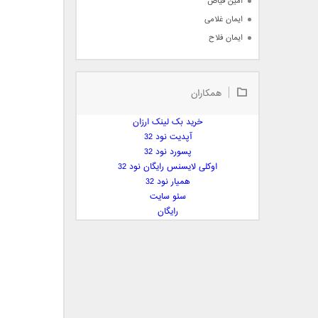
امین فیاض
ایمان غلامی
ایمان فلاح
بابک جهانبخش
بابک رادمنش
همکاران
بابک مافی
باراد
خرید بک لینک ارزان
بنیامین بهادری
آپدیت نود 32
بهراد شهریاری
پسورد نود 32
اوکلی لایسنس رایگان نود 32
بهنام صفوی
همیار نود 32
بهنام علمشاهی
سئو سایت
 پارسا صدیق
رایگان
پارسا چیلیک
پازل بند
پویا
پویا سالکی
پویان
پیمان زارعی