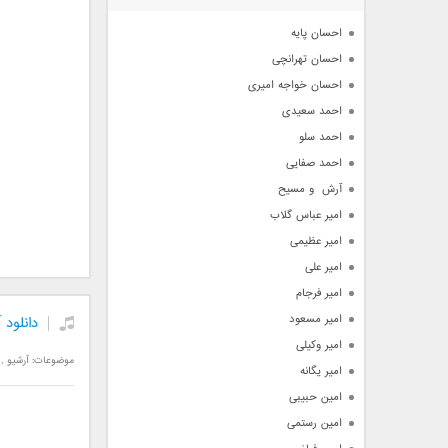
آرشیو
احسان پایه
احسان تهرانچی
احسان خواجه امیری
احمد سعیدی
احمد سلو
احمد صفایی
آرش  و مسیح
امیر عباس گلاب
امیر عظیمی
امیر علی
امیر فرجام
امیر مسعود
دانلود 
امیر وکیلی
موضوعات:
آرشیو
,
امیر یگانه
امین حبیبی
امین رستمی