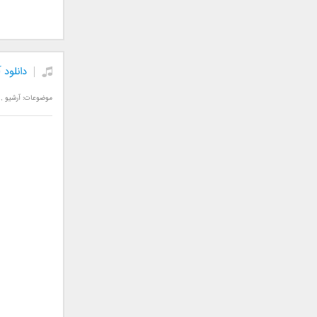
جمشید
حامد پهلان
حامد زمانی
دانلود
حامد محضرنیا
حبیب
موضوعات:
آرشیو
,
حسین توکلی
حمید اصغری
حمید طالب زاده
حمید عسکری
رامین بی باک
رستاک
رضا شیری
رضا صادقی
رضا یزدانی
روزبه نعمت الهی
زانیار خسروی
سالار عقیلی