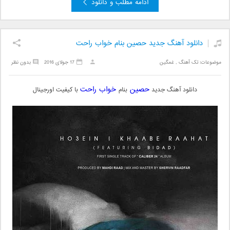
ادامه مطلب و دانلود
دانلود آهنگ جدید حصین بنام خواب راحت
موضوعات:
تک آهنگ
,
غمگین
17 جولای 2016
بدون نظر
حصین
خواب راحت
دانلود آهنگ جدید
بنام
با کیفیت اورجینال