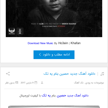
Ho3ein
Khafan
Download New Music
By
|
ادامه مطلب و دانلود
دانلود آهنگ جدید حصین بنام یه تک
موضوعات:
به زودی
,
تک آهنگ
9 مارس 2017
بدون نظر
حصین
یه تک
دانلود آهنگ جدید
بنام
با کیفیت اورجینال