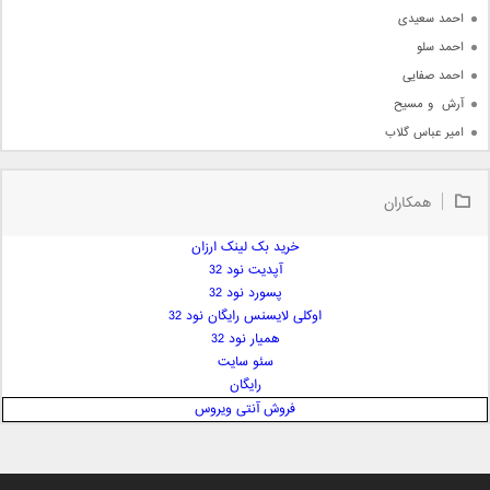
احمد سعیدی
احمد سلو
احمد صفایی
آرش  و مسیح
امیر عباس گلاب
امیر عظیمی
امیر علی
همکاران
امیر فرجام
امیر مسعود
خرید بک لینک ارزان
آپدیت نود 32
امیر وکیلی
پسورد نود 32
امیر یگانه
اوکلی لایسنس رایگان نود 32
امین حبیبی
همیار نود 32
امین رستمی
سئو سایت
رایگان
امین فیاض
فروش آنتی ویروس
ایمان غلامی
ایمان فلاح
بابک جهانبخش