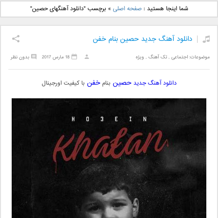
دانلود آهنگ جدید بهنام
دانلود آهنگ جدید علی
شما اینجا هستید :
صفحه اصلی
»
برچسب "دانلود آهنگهای حصین"
بانی بنام قرص قمر 2
یاسینی بنام دورترین نزدیک
دانلود آهنگ جدید حصین بنام خفن
موضوعات:
اجتماعی
,
تک آهنگ
,
ویژه
18 مارس 2017
بدون نظر
حصین
خفن
دانلود آهنگ جدید
بنام
با کیفیت اورجینال