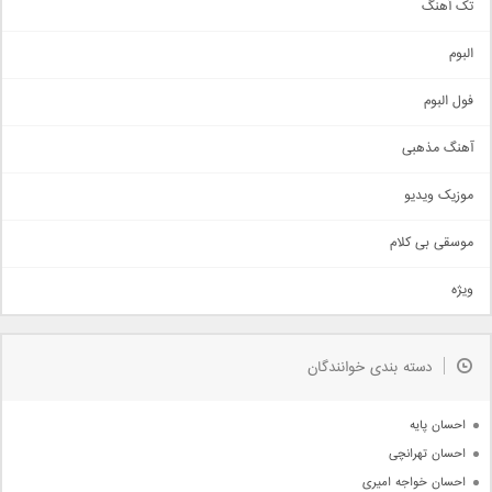
تک آهنگ
آهنگ شاد
البوم
غمگین
اجتماعی
فول البوم
آهنگ عاشقانه
آهنگ مذهبی
حماسی
اذری
موزیک ویدیو
سنتی
اهنگ بندرعباسی
موسقی بی کلام
تیتراژ
ویژه
دمو
مذهبی
به زودی
دسته بندی خوانندگان
جدیدترین ها
آرشیو
احسان پایه
احسان تهرانچی
احسان خواجه امیری