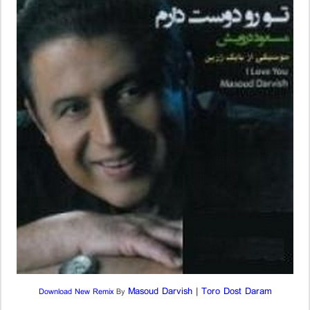
Masoud Darvish
|
Toro Dost Daram
Download New Remix
By