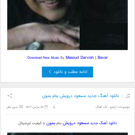
Masoud Darvish
|
Bavar
Download New Music
By
ادامه مطلب و دانلود
دانلود آهنگ جدید مسعود درویش بنام بمون
موضوعات:
آرشیو
,
تک آهنگ
24 مارس 2017
بدون نظر
مسعود درویش
بمون
دانلود آهنگ جدید
بنام
با کیفیت اورجینال