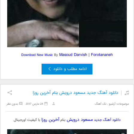
Masoud Darvish
|
Forotananeh
Download New Music
By
ادامه مطلب و دانلود
دانلود آهنگ جدید مسعود درویش بنام آخرین روزا
موضوعات:
آرشیو
,
تک آهنگ
24 مارس 2017
بدون نظر
مسعود درویش
آخرین روزا
دانلود آهنگ جدید
بنام
با کیفیت اورجینال