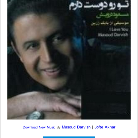
Masoud Darvish
|
Jofte Akhar
Download New Music
By