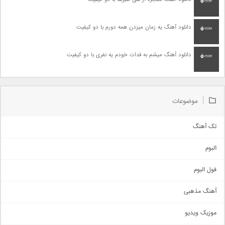
دانلود آهنگ یه زمان میزدن همه دورم با دو کیفیت
دانلود آهنگ میشم به فدات خودم یه نفری با دو کیفیت
موضوعات
تک آهنگ
آهنگ شاد
البوم
غمگین
اجتماعی
فول البوم
آهنگ عاشقانه
آهنگ مذهبی
حماسی
اذری
موزیک ویدیو
سنتی