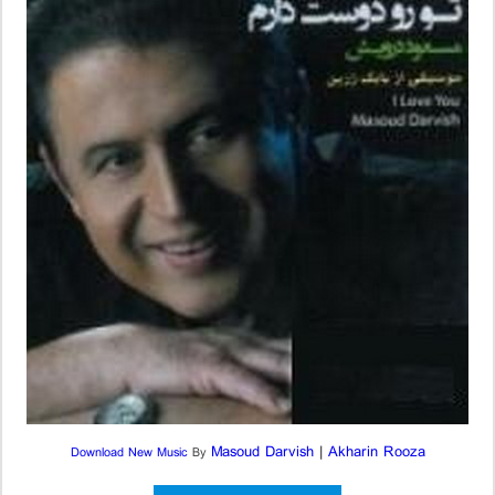
Masoud Darvish
|
Akharin Rooza
Download New Music
By