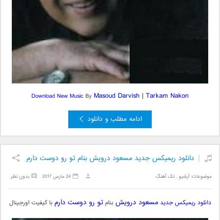
Masoud Darvish
|
Tarkam Nakon
Download New Music
By
ادامه مطلب و دانلود
دانلود ریمیکس جدید مسعود درویش بنام تو رو دوست دارم
موضوعات:
آرشیو
,
تک آهنگ
24 مارس 2017
بدون نظر
مسعود درویش
تو رو دوست دارم
دانلود ریمیکس جدید
بنام
با کیفیت اورجینال