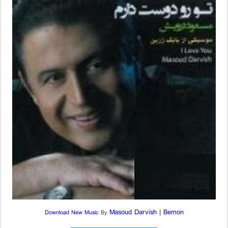
Masoud Darvish
|
Bemon
Download New Music
By