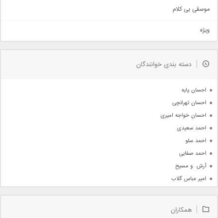
اهنگ بندرعباسی
موسقی بی کلام
تیتراژ
ویژه
دمو
مذهبی
به زودی
دسته بندی خوانندگان
جدیدترین ها
آرشیو
احسان پایه
احسان تهرانچی
احسان خواجه امیری
احمد سعیدی
احمد سلو
احمد صفایی
آرش  و مسیح
امیر عباس گلاب
امیر عظیمی
امیر علی
همکاران
امیر فرجام