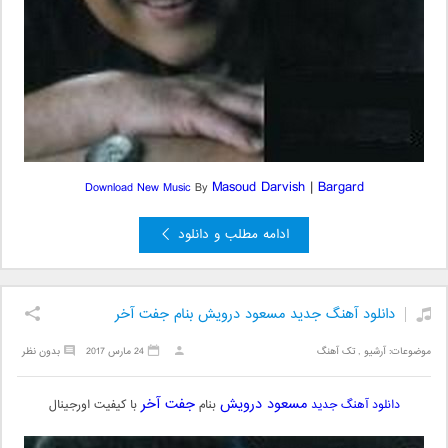
Masoud Darvish
|
Bargard
Download New Music
By
ادامه مطلب و دانلود
دانلود آهنگ جدید مسعود درویش بنام جفت آخر
موضوعات:
آرشیو
,
تک آهنگ
24 مارس 2017
بدون نظر
مسعود درویش
جفت آخر
دانلود آهنگ جدید
بنام
با کیفیت اورجینال