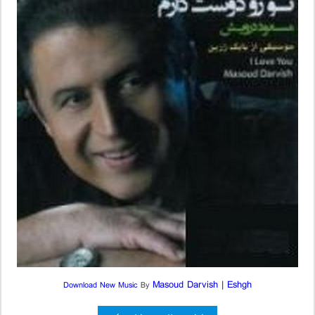
Masoud Darvish
|
Eshgh
Download New Music
By