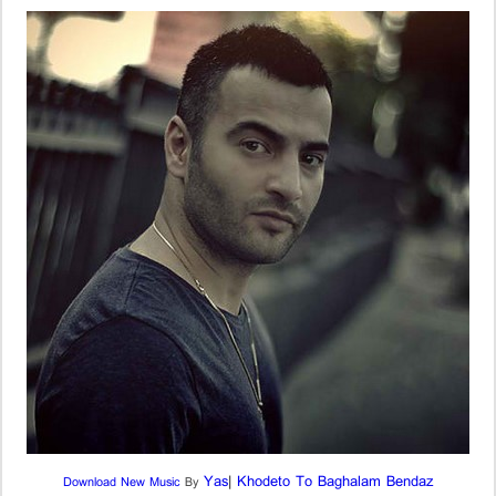
Yas
|
Khodeto To Baghalam Bendaz
Download New Music
By