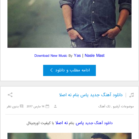
Yas
|
Nasle Mast
Download New Music
By
ادامه مطلب و دانلود
دانلود آهنگ جدید یاس بنام نه اصلا
موضوعات:
آرشیو
,
تک آهنگ
14 مارس 2017
بدون نظر
یاس
نه اصلا
دانلود آهنگ جدید
بنام
با کیفیت اورجینال