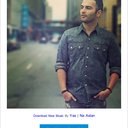
Yas
|
Na Aslan
Download New Music
By