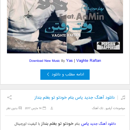
Yas
|
Vaghte Raftan
Download New Music
By
ادامه مطلب و دانلود
دانلود آهنگ جدید یاس بنام خودتو تو بغلم بنداز
موضوعات:
آرشیو
,
تک آهنگ
14 مارس 2017
بدون نظر
یاس
خودتو تو بغلم بنداز
دانلود آهنگ جدید
بنام
با کیفیت اورجینال