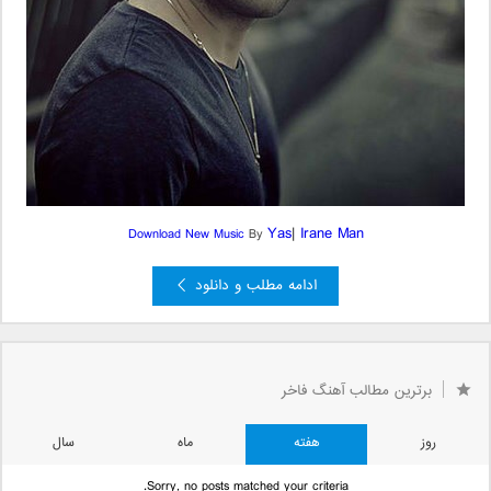
Yas
|
Irane Man
Download New Music
By
ادامه مطلب و دانلود
قبلی »
»
...
5
4
2
1
«
صفحه 3 از 6
3
برترین مطالب آهنگ فاخر
روز
هفته
ماه
سال
Sorry, no posts matched your criteria.