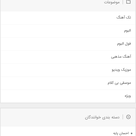
موضوعات
تک آهنگ
آهنگ شاد
البوم
غمگین
اجتماعی
فول البوم
آهنگ عاشقانه
آهنگ مذهبی
حماسی
اذری
موزیک ویدیو
سنتی
اهنگ بندرعباسی
موسقی بی کلام
تیتراژ
ویژه
دمو
مذهبی
به زودی
دسته بندی خوانندگان
جدیدترین ها
آرشیو
احسان پایه