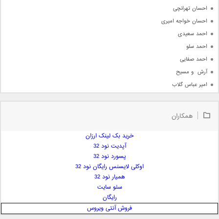
احسان تهرانچی
احسان خواجه امیری
احمد سعیدی
احمد سلو
احمد صفایی
آرش  و مسیح
امیر عباس گلاب
امیر عظیمی
امیر علی
همکاران
امیر فرجام
امیر مسعود
خرید بک لینک ارزان
آپدیت نود 32
امیر وکیلی
پسورد نود 32
امیر یگانه
اوکلی لایسنس رایگان نود 32
امین حبیبی
همیار نود 32
امین رستمی
سئو سایت
رایگان
امین فیاض
فروش آنتی ویروس
ایمان غلامی