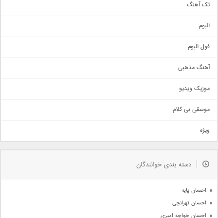
تک آهنگ
آهنگ شاد
البوم
غمگین
اجتماعی
فول البوم
آهنگ عاشقانه
آهنگ مذهبی
حماسی
اذری
موزیک ویدیو
سنتی
اهنگ بندرعباسی
موسقی بی کلام
تیتراژ
ویژه
دمو
مذهبی
به زودی
دسته بندی خوانندگان
جدیدترین ها
آرشیو
احسان پایه
احسان تهرانچی
احسان خواجه امیری