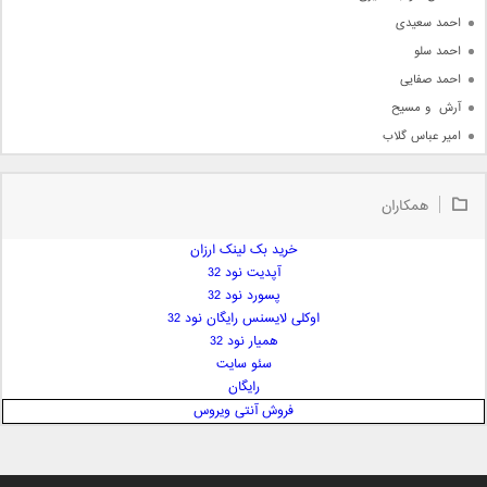
احمد سعیدی
احمد سلو
احمد صفایی
آرش  و مسیح
امیر عباس گلاب
امیر عظیمی
امیر علی
همکاران
امیر فرجام
امیر مسعود
خرید بک لینک ارزان
آپدیت نود 32
امیر وکیلی
پسورد نود 32
امیر یگانه
اوکلی لایسنس رایگان نود 32
امین حبیبی
همیار نود 32
امین رستمی
سئو سایت
رایگان
امین فیاض
فروش آنتی ویروس
ایمان غلامی
ایمان فلاح
بابک جهانبخش