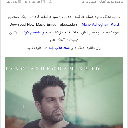
موضوعات:
تک آهنگ
,
جدیدترین ها
28 ژوئن 2019
بدون نظر
عماد طالب زاده
منو عاشقم کرد
دانلود آهنگ جدید
بنام “
” با لینک مستقیم
Download New Music Emad Talebzadeh –
Mano Ashegham Kard
عماد طالب زاده
منو عاشقم کرد
موزیک جدید و بسیار زیبای
بنام
با بالاترین
کیفیت در آهنگ فاخر
” برای دانلود آهنگ های
عماد طالب زاده
<— کلیک کنید “