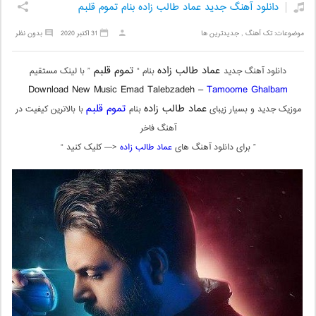
دانلود آهنگ جدید عماد طالب زاده بنام تموم قلبم
موضوعات:
تک آهنگ
,
جدیدترین ها
31 اکتبر 2020
بدون نظر
عماد طالب زاده
تموم قلبم
دانلود آهنگ جدید
بنام “
” با لینک مستقیم
Download New Music Emad Talebzadeh –
Tamoome Ghalbam
عماد طالب زاده
تموم قلبم
موزیک جدید و بسیار زیبای
بنام
با بالاترین کیفیت در
آهنگ فاخر
” برای دانلود آهنگ های
عماد طالب زاده
<— کلیک کنید “