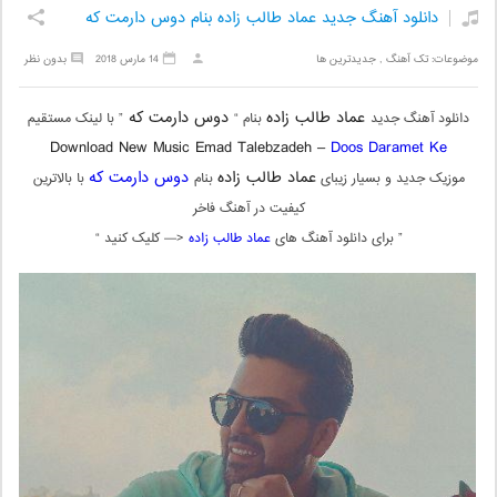
دانلود آهنگ جدید عماد طالب زاده بنام دوس دارمت که
موضوعات:
تک آهنگ
,
جدیدترین ها
14 مارس 2018
بدون نظر
عماد طالب زاده
دوس دارمت که
دانلود آهنگ جدید
بنام “
” با لینک مستقیم
Download New Music Emad Talebzadeh –
Doos Daramet Ke
عماد طالب زاده
دوس دارمت که
موزیک جدید و بسیار زیبای
بنام
با بالاترین
کیفیت در آهنگ فاخر
” برای دانلود آهنگ های
عماد طالب زاده
<— کلیک کنید “