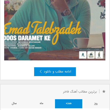
ادامه مطلب و دانلود
»
3
2
صفحه 1 از 3
1
برترین مطالب آهنگ فاخر
روز
هفته
ماه
سال