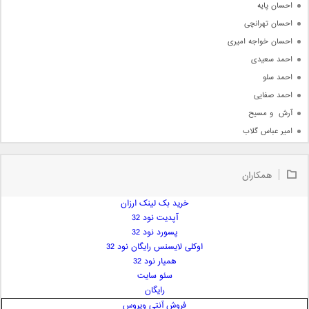
احسان پایه
احسان تهرانچی
احسان خواجه امیری
احمد سعیدی
احمد سلو
احمد صفایی
آرش  و مسیح
امیر عباس گلاب
امیر عظیمی
امیر علی
همکاران
امیر فرجام
امیر مسعود
خرید بک لینک ارزان
آپدیت نود 32
امیر وکیلی
پسورد نود 32
امیر یگانه
اوکلی لایسنس رایگان نود 32
امین حبیبی
همیار نود 32
امین رستمی
سئو سایت
رایگان
امین فیاض
فروش آنتی ویروس