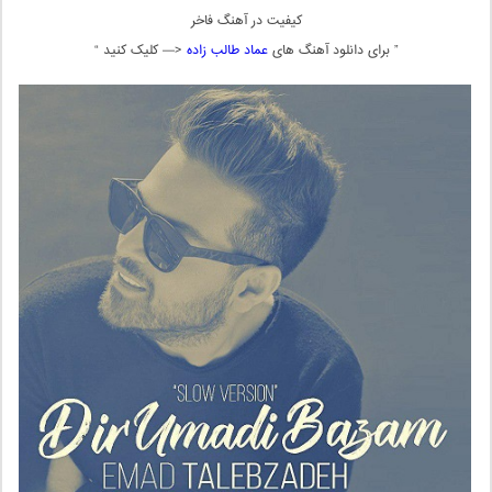
کیفیت در آهنگ فاخر
” برای دانلود آهنگ های
عماد طالب زاده
<— کلیک کنید “