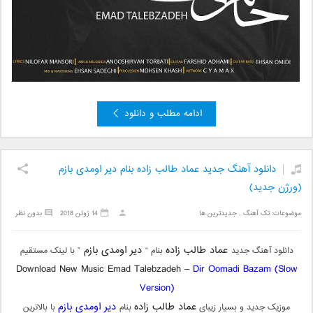
ادامه مطلب و دانلود
دانلود آهنگ جدید عماد طالب زاده بنام دیر اومدی بازم
(ورژن جدید)
موضوعات:
تک آهنگ
,
جدیدترین ها
14 ژوئن 2018
بدون نظر
عماد طالب زاده
دیر اومدی بازم
دانلود آهنگ جدید
بنام “
” با لینک مستقیم
Download New Music Emad Talebzadeh –
Dir Oomadi Bazam (Slow
Version)
عماد طالب زاده
دیر اومدی بازم
موزیک جدید و بسیار زیبای
بنام
با بالاترین