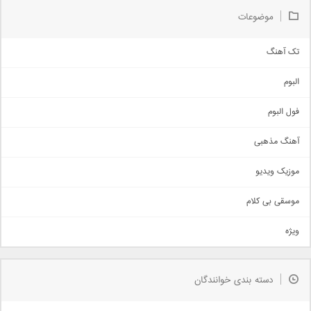
موضوعات
تک آهنگ
آهنگ شاد
البوم
غمگین
اجتماعی
فول البوم
آهنگ عاشقانه
آهنگ مذهبی
حماسی
اذری
موزیک ویدیو
سنتی
اهنگ بندرعباسی
موسقی بی کلام
تیتراژ
ویژه
دمو
مذهبی
به زودی
دسته بندی خوانندگان
جدیدترین ها
آرشیو