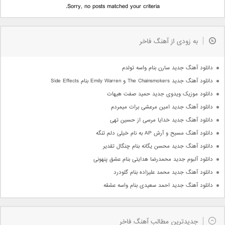
Sorry, no posts matched your criteria.
به زودی از آهنگ فاخر
دانلود آهنگ جدید سارن بنام واسه تولدم
دانلود آهنگ جدید The Chainsmokers و Emily Warren بنام Side Effects
دانلود موزیک ویدوی جدید حمید صفت هیهات
دانلود آهنگ جدید امین مرعشی برات میمردم
دانلود آهنگ جدید خدایا مرسی از حسین تهی
دانلود آهنگ مسیح و آرش AP به نام خیلی دلم تنگه
دانلود آهنگ جدید محسن یگانه بنام چنگال تقدیر
دانلود آلبوم جدید محمدرضا هدایتی بنام عشق پنهونی
دانلود آهنگ جدید محمد علیزاده بنام گلودرد
دانلود آهنگ جدید احمد سعیدی بنام واسه عشقه
جدیدترین مطالب آهنگ فاخر