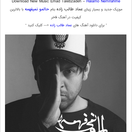
Download New Music Emad Talebzadeh –
Halamo Nemifahme
عماد طالب زاده
حالمو نمیفهمه
موزیک جدید و بسیار زیبای
بنام
با بالاترین
کیفیت در آهنگ فاخر
” برای دانلود آهنگ های
عماد طالب زاده
<— کلیک کنید “