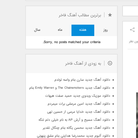
دید فرزاد
دانلود آهنگ جدید بهنام
دانلود آهنگ جدید علی
 آتیش
بانی بنام قرص قمر 2
یاسینی بنام دورترین نزدیک
برترین مطالب آهنگ فاخر
روز
هفته
ماه
سال
ون نظر
Sorry, no posts matched your criteria.
به زودی از آهنگ فاخر
دانلود آهنگ جدید سارن بنام واسه تولدم
دانلود آهنگ جدید The Chainsmokers و Emily Warren بنام Side Effects
دانلود موزیک ویدوی جدید حمید صفت هیهات
دانلود آهنگ جدید امین مرعشی برات میمردم
دانلود آهنگ جدید خدایا مرسی از حسین تهی
دانلود آهنگ مسیح و آرش AP به نام خیلی دلم تنگه
دانلود آهنگ جدید محسن یگانه بنام چنگال تقدیر
دانلود آلبوم جدید محمدرضا هدایتی بنام عشق پنهونی