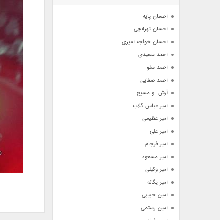
آرشیو
احسان پایه
احسان تهرانچی
احسان خواجه امیری
احمد سعیدی
احمد سلو
احمد صفایی
آرش  و مسیح
امیر عباس گلاب
امیر عظیمی
امیر علی
امیر فرجام
امیر مسعود
امیر وکیلی
امیر یگانه
امین حبیبی
امین رستمی