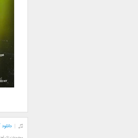
جمشید
حامد پهلان
حامد زمانی
حامد محضرنیا
حبیب
حسین توکلی
حمید اصغری
حمید طالب زاده
حمید عسکری
رامین بی باک
رستاک
رضا شیری
رضا صادقی
رضا یزدانی
روزبه نعمت الهی
دانلود 
زانیار خسروی
سالار عقیلی
موضوعات:
تک آهن