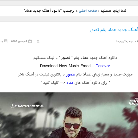
نگ جدید رضا
دانلود آهنگ جدید علی
دانلود آهنگ جدید مهدی
دانلود آهنگ ج
شما اینجا هستید :
صفحه اصلی
»
برچسب "دانلود آهنگ جدید عماد"
بنام نگار
لهراسبی بنام صورت
یراحی بنام اسرار
فرزین بنام
آهنگ جدید عماد بنام تصور
گ
,
جدیدترین ها
4 نوامبر 2020
بد
عماد
تصور
دانلود آهنگ جدید
بنام “
” با لینک مستقیم
Download New Music Emad –
Tasavor
عماد
تصور
موزیک جدید و بسیار زیبای
بنام
با بالاترین کیفیت در آهنگ فاخر
” برای دانلود آهنگ های
عماد
<— کلیک کنید “