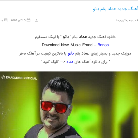
آهنگ جدید عماد بنام بانو
گ
,
جدیدترین ها
3 اکتبر 2020
بد
عماد
بانو
دانلود آهنگ جدید
بنام “
” با لینک مستقیم
Download New Music Emad –
Banoo
عماد
بانو
موزیک جدید و بسیار زیبای
بنام
با بالاترین کیفیت در آهنگ فاخر
” برای دانلود آهنگ های
عماد
<— کلیک کنید “