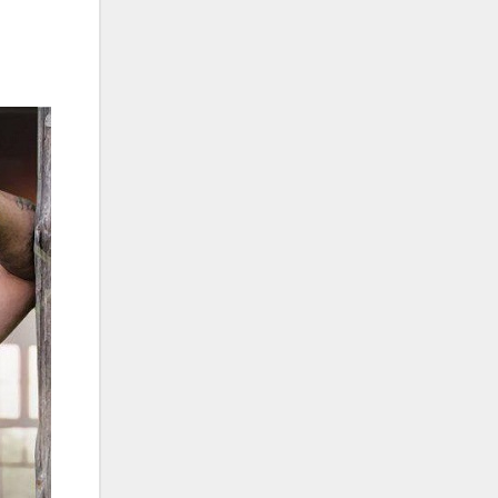
فریبرز خاتمی
فریدون آسرایی
قاسم افشار
کامران مولایی
کامران و هومن
کوروش صنعتی
مازیار فلاحی
ماهان بهرام خان
مجید اخشابی
مجید خراطها
مجید یحیایی
محسن ابراهیم زاده
محسن چاوشی
محسن یاحقی
محسن یگانه
محمد اصفهانی
محمدرضا هدایتی
محمد علیزاده