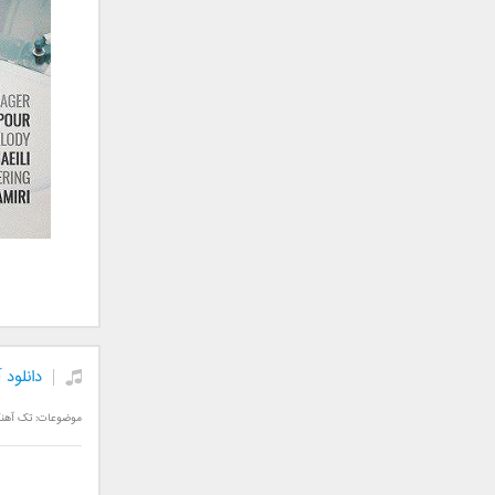
علی تکتا
علی رها
علی رهبری
علی عباسی
علی عبدالمالکی
علی لهراسبی
علی هایپر
علیرضا روزگار
علیرضا طلیسچی
علیرضا قربانی
عماد
عماد طالب زاده
فاتح نورایی
دانلود 
فتاح فتحی
فرشید امین
موضوعات:
تک آهن
فرهاد جواهر کلام
فرهاد دهقان