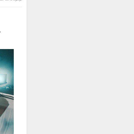
سامان جلیلی
سعید شهروز
سعید مدرس
سیامک عباسی
م
سیاوش قمصری
سیروان خسروی
سینا بهداد
سینا حجازی
سینا سرلک
شاهین جمشیدپور
شهاب رمضان
شهرام شکوهی
علی ارشدی
علی اصحابی
علی بابا
علی باقری
علی پیشتاز