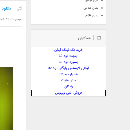
امین فیاض
دانلود 
ایمان غلامی
ایمان فلاح
موضوعات:
تک آهن
بابک جهانبخش
بابک رادمنش
همکاران
بابک مافی
باراد
خرید بک لینک ارزان
بنیامین بهادری
آپدیت نود 32
بهراد شهریاری
پسورد نود 32
اوکلی لایسنس رایگان نود 32
بهنام صفوی
همیار نود 32
بهنام علمشاهی
سئو سایت
 پارسا صدیق
رایگان
پارسا چیلیک
فروش آنتی ویروس
پازل بند
پویا
پویا سالکی
پویان
پیمان زارعی