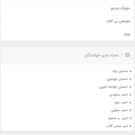
اذری
موزیک ویدیو
سنتی
اهنگ بندرعباسی
موسقی بی کلام
تیتراژ
ویژه
دمو
مذهبی
به زودی
دسته بندی خوانندگان
جدیدترین ها
آرشیو
احسان پایه
احسان تهرانچی
احسان خواجه امیری
احمد سعیدی
احمد سلو
احمد صفایی
آرش  و مسیح
امیر عباس گلاب
امیر عظیمی