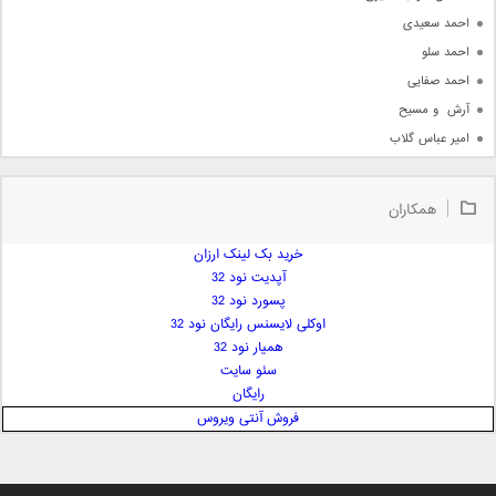
احمد سعیدی
احمد سلو
احمد صفایی
آرش  و مسیح
امیر عباس گلاب
امیر عظیمی
امیر علی
همکاران
امیر فرجام
امیر مسعود
خرید بک لینک ارزان
آپدیت نود 32
امیر وکیلی
پسورد نود 32
امیر یگانه
اوکلی لایسنس رایگان نود 32
امین حبیبی
همیار نود 32
امین رستمی
سئو سایت
رایگان
امین فیاض
فروش آنتی ویروس
ایمان غلامی
ایمان فلاح
بابک جهانبخش