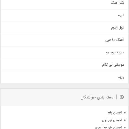
تک آهنگ
آهنگ شاد
البوم
غمگین
اجتماعی
فول البوم
آهنگ عاشقانه
آهنگ مذهبی
حماسی
اذری
موزیک ویدیو
سنتی
اهنگ بندرعباسی
موسقی بی کلام
تیتراژ
ویژه
دمو
مذهبی
به زودی
دسته بندی خوانندگان
جدیدترین ها
آرشیو
احسان پایه
احسان تهرانچی
احسان خواجه امیری